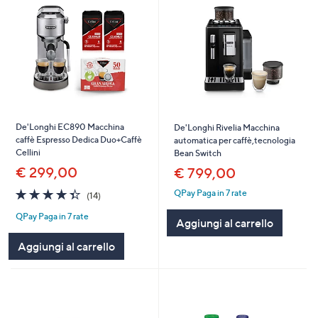
De'Longhi EC890 Macchina
De'Longhi Rivelia Macchina
caffè Espresso Dedica Duo+Caffè
automatica per caffè,tecnologia
Cellini
Bean Switch
€ 299,00
€ 799,00
4.4
14
QPay Paga in 7 rate
(14)
of
Recensioni
QPay Paga in 7 rate
5
Aggiungi al carrello
Stars
Aggiungi al carrello