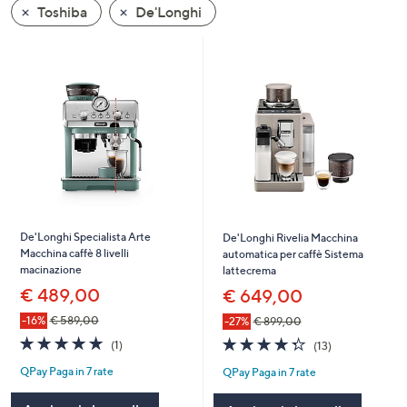
Toshiba
De'Longhi
a
sinistra
o
a
destra
sui
dispositivi
touch
per
consultarli.
De'Longhi Specialista Arte
De'Longhi Rivelia Macchina
Macchina caffè 8 livelli
automatica per caffè Sistema
macinazione
lattecrema
€ 489,00
€ 649,00
-16%
€ 589,00
-27%
€ 899,00
5.0
1
4.3
13
(1)
(13)
of
Recensioni
of
Recensioni
QPay Paga in 7 rate
QPay Paga in 7 rate
5
5
Stars
Stars