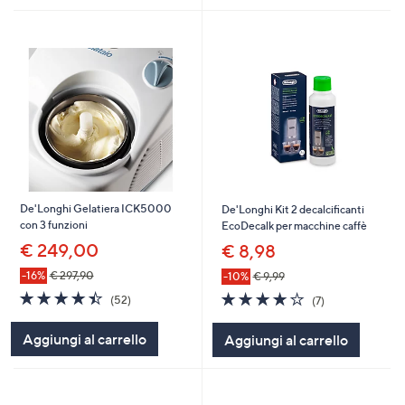
De'Longhi Gelatiera ICK5000
De'Longhi Kit 2 decalcificanti
con 3 funzioni
EcoDecalk per macchine caffè
€ 249,00
€ 8,98
-16%
€ 297,90
-10%
€ 9,99
4.4
52
4.0
7
(52)
(7)
of
Recensioni
of
Recensioni
5
5
Aggiungi al carrello
Aggiungi al carrello
Stars
Stars