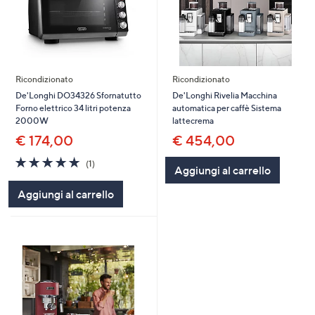
Ricondizionato
Ricondizionato
De'Longhi DO34326 Sfornatutto
De'Longhi Rivelia Macchina
Forno elettrico 34 litri potenza
automatica per caffè Sistema
2000W
lattecrema
€ 174,00
€ 454,00
5.0
1
(1)
Aggiungi al carrello
of
Recensioni
5
Aggiungi al carrello
Stars