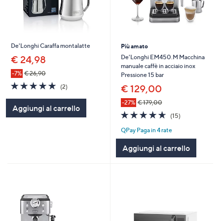
De'Longhi Caraffa montalatte
Più amato
De'Longhi EM450.M Macchina
€ 24,98
manuale caffè in acciaio inox
-7%
€ 26,90
Pressione 15 bar
5.0
2
€ 129,00
(2)
of
Recensioni
5
-27%
€ 179,00
Aggiungi al carrello
Stars
4.6
15
(15)
of
Recensioni
QPay Paga in 4 rate
5
Stars
Aggiungi al carrello