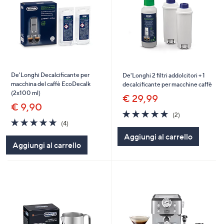
De'Longhi Decalcificante per
De'Longhi 2 filtri addolcitori + 1
macchina del caffè EcoDecalk
decalcificante per macchine caffè
(2x100 ml)
€ 29,99
€ 9,90
5.0
2
(2)
4.8
4
of
Recensioni
(4)
of
Recensioni
5
Aggiungi al carrello
5
Stars
Aggiungi al carrello
Stars