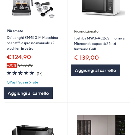
Più amato
Ricondizionato
De'Longhi EM450.M Macchina
Toshiba MW3-AC26SF Forno a
per caffè espresso manuale +2
Microonde capacità 26litri
bicchieri in vetro
funzione Grill
€ 124,90
€ 139,00
-30%
€ 179,00
Aggiungi al carrello
4.5
17
(17)
of
Recensioni
QPay Paga in 5 rate
5
Stars
Aggiungi al carrello