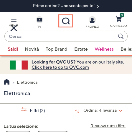
Primo ordine? Uno sconto per te!​
Vai
al
contenuto
0
principale
MENU
CARRELLO
TV
PROFILO
Cerca
Quando
Saldi
Novità
Top Brand
Estate
Wellness
Belle
sono
disponibili
suggerimenti,
usa
i
Elettronica
tasti
Elettronica
freccia
su
e
Ordina:
Rilevanza
Filtri
(2)
giù
oppure
La tua selezione:
Rimuovi tutti i filtri
scorri