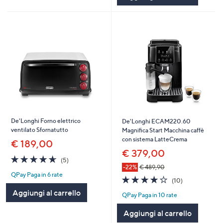
De'Longhi Forno elettrico
De'Longhi ECAM220.60
ventilato Sfornatutto
Magnifica Start Macchina caffè
con sistema LatteCrema
€ 189,00
€ 379,00
4.6
5
(5)
of
Recensioni
-22%
€ 489,90
QPay Paga in 6 rate
5
4.2
10
(10)
Stars
of
Recensioni
Aggiungi al carrello
QPay Paga in 10 rate
5
Stars
Aggiungi al carrello