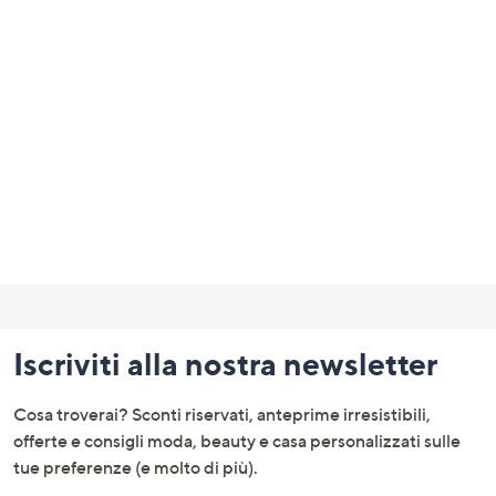
Fondo
pagina:
Iscriviti alla nostra newsletter
menu
e
Cosa troverai? Sconti riservati, anteprime irresistibili,
informazioni
offerte e consigli moda, beauty e casa personalizzati sulle
tue preferenze (e molto di più).