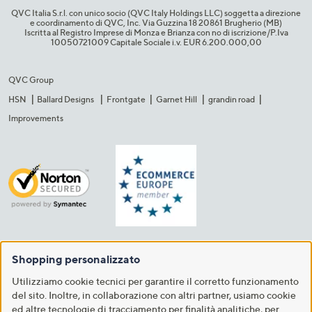
QVC Italia S.r.l. con unico socio (QVC Italy Holdings LLC) soggetta a direzione
e coordinamento di QVC, Inc. Via Guzzina 18 20861 Brugherio (MB)​
Iscritta al Registro Imprese di Monza e Brianza con no di iscrizione/P.Iva
10050721009 Capitale Sociale i.v. EUR 6.200.000,00​
QVC Group
HSN
Ballard Designs
Frontgate
Garnet Hill
grandin road
Improvements
Shopping personalizzato
Utilizziamo cookie tecnici per garantire il corretto funzionamento
del sito. Inoltre, in collaborazione con altri partner, usiamo cookie
ed altre tecnologie di tracciamento per finalità analitiche, per