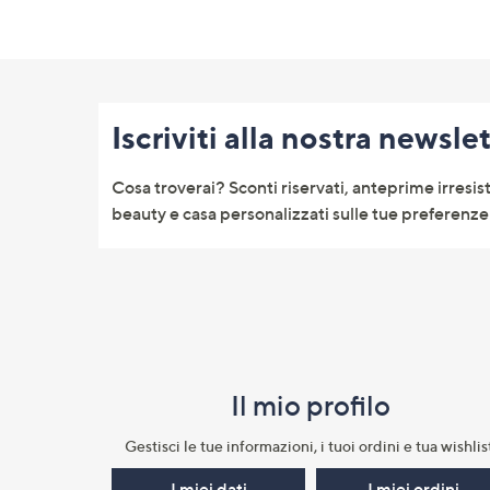
Fondo
pagina:
Iscriviti alla nostra newsle
menu
e
Cosa troverai? Sconti riservati, anteprime irresist
informazioni
beauty e casa personalizzati sulle tue preferenze 
Il mio profilo​
Gestisci le tue informazioni, i tuoi ordini e tua wishlist
I miei dati
I miei ordini