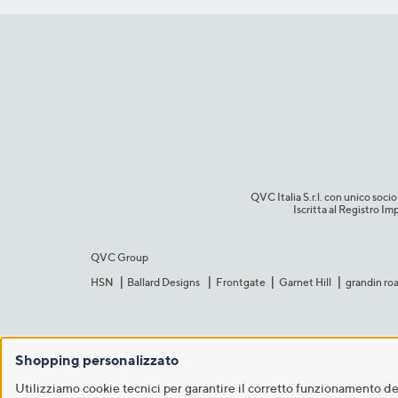
QVC Italia S.r.l. con unico so
Iscritta al Registro 
QVC Group
HSN
Ballard Designs
Frontgate
Garnet Hill
grandin ro
Shopping personalizzato
Utilizziamo cookie tecnici per garantire il corretto funzionamento del 