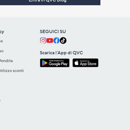
acy
SEGUICI SU
ie
so
Scarica l'App di QVC
Vendita
tilizzo sconti
e