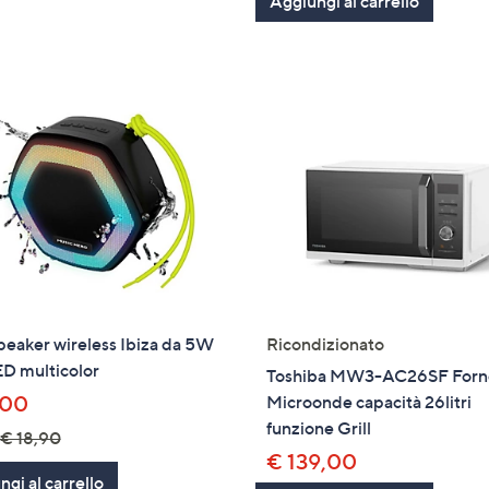
Stars
Aggiungi al carrello
5
Stars
eaker wireless Ibiza da 5W
Ricondizionato
D multicolor
Toshiba MW3-AC26SF Forn
,00
Microonde capacità 26litri
funzione Grill
€ 18,90
€ 139,00
gi al carrello