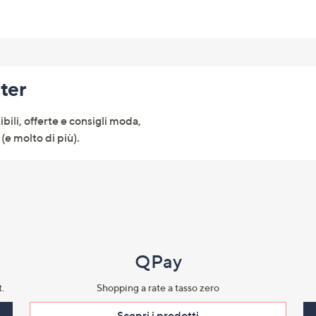
tter
ibili, offerte e consigli moda,
(e molto di più).
QPay
.​
Shopping a rate a tasso zero​
Scopri i prodotti​