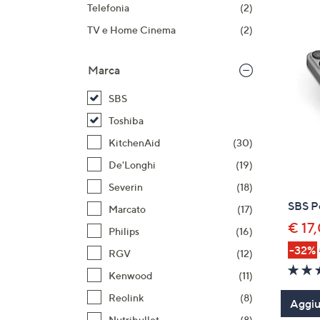
prodotti
o
Telefonia
(2)
a
TV e Home Cinema
(2)
destra
sui
Marca
disposi
touch
SBS
per
Toshiba
consult
KitchenAid
(30)
De'Longhi
(19)
Severin
(18)
SBS P
Marcato
(17)
€ 17
Philips
(16)
-32%
RGV
(12)
Kenwood
(11)
Reolink
(8)
Aggiun
Nutribullet
(8)