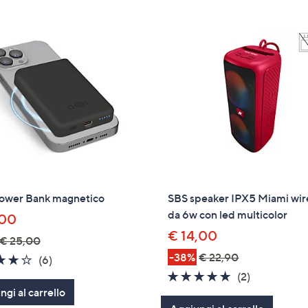
tivi
arli.
ower Bank magnetico
SBS speaker IPX5 Miami wir
da 6w con led multicolor
,00
€ 14,00
€ 25,00
-38%
€ 22,90
3.7
6
(6)
of
Recensioni
5.0
2
(2)
gi al carrello
5
of
Recensioni