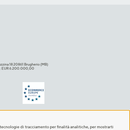
uzzina 18 20861 Brugherio (MB)​
i.v. EUR 6.200.000,00​
tecnologie di tracciamento per finalità analitiche, per mostrarti