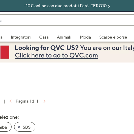
-10€ online con due prodotti Ferò: FERO10
do
za
Integratori
Casa
Animali
Moda
Scarpe e borse
bili
imenti,
|
Pagina 1 di 1
e
selezione:
hiba
SBS
a