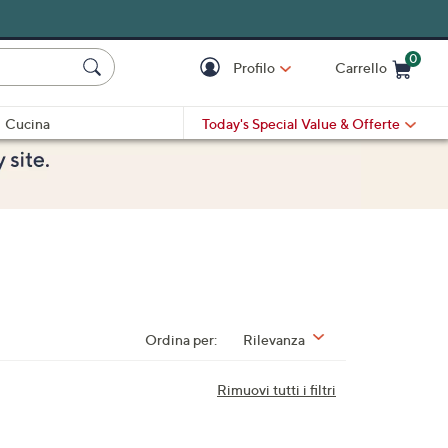
0
Profilo
Carrello
Cart is Empty
Cart
Cucina
Today's Special Value
& Offerte
Ordina per:
Rilevanza
Rimuovi tutti i filtri