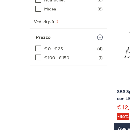
Midea
(8)
Vedi di più
Prezzo
€ 0 - € 25
(4)
€ 100 - € 150
(1)
SBS Sp
con LE
€ 12
-36%
Aggiun