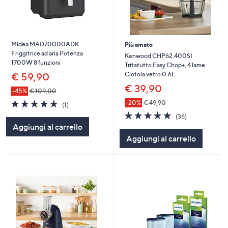
Midea MAD70000ADK
Più amato
Friggitrice ad aria Potenza
Kenwood CHP62.400SI
1700W 8 funzioni
Tritatutto Easy Chop+, 4 lame
Ciotola vetro 0.6L
€ 59,90
€ 39,90
-45%
€ 109,00
5.0
1
-20%
€ 49,90
(1)
of
Recensioni
4.8
36
(36)
5
of
Recensioni
Aggiungi al carrello
Stars
5
Aggiungi al carrello
Stars