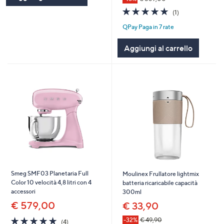
5.0
1
(1)
of
Recensioni
QPay Paga in 7 rate
5
Stars
Aggiungi al carrello
Smeg SMF03 Planetaria Full
Moulinex Frullatore lightmix
Color 10 velocità 4,8 litri con 4
batteria ricaricabile capacità
accessori
300ml
€ 579,00
€ 33,90
5.0
4
-32%
€ 49,90
(4)