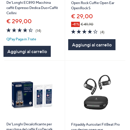
De'Longhi EC890 Macchina
Open Rock Cuffie Open Ear
caffè Espresso Dedica Duo+Caffè
OpenRock S
Cellini
€ 29,00
€ 299,00
-41%
€ 49,90
4.4
14
3.8
4
(14)
(4)
of
Recensioni
of
Recensioni
QPay Paga in 7 rate
5
5
Aggiungi al carrello
Stars
Stars
Aggiungi al carrello
De'Longhi Decalcificante per
Fitpaddy Auricolari FitBeat Pro
macchina del caffè EcoDecalk
con design open-ear