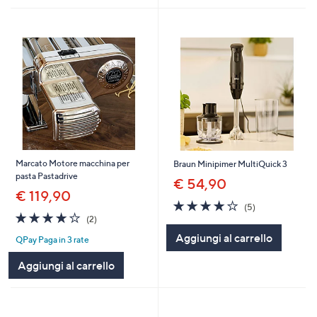
Marcato Motore macchina per
Braun Minipimer MultiQuick 3
pasta Pastadrive
€ 54,90
€ 119,90
4.2
5
(5)
4.0
2
of
Recensioni
(2)
of
Recensioni
5
Aggiungi al carrello
QPay Paga in 3 rate
5
Stars
Stars
Aggiungi al carrello