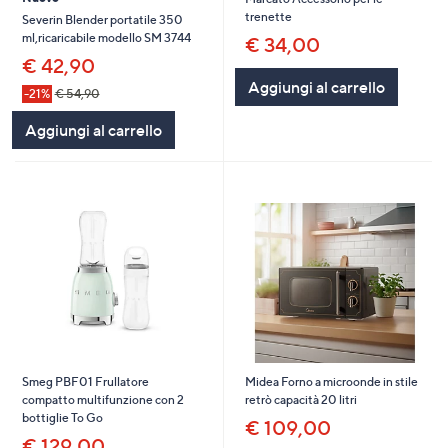
trenette
Severin Blender portatile 350
ml,ricaricabile modello SM 3744
€ 34,00
€ 42,90
Aggiungi al carrello
-21%
€ 54,90
Aggiungi al carrello
Smeg PBF01 Frullatore
Midea Forno a microonde in stile
compatto multifunzione con 2
retrò capacità 20 litri
bottiglie To Go
€ 109,00
€ 129,00