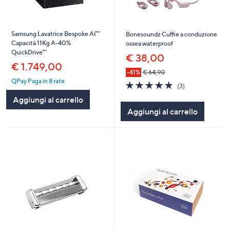
Samsung Lavatrice Bespoke AI™
Bonesoundz Cuffie a conduzione
Capacità 11Kg A-40%
ossea waterproof
QuickDrive™
€ 38,00
€ 1.749,00
-41%
€ 64,90
QPay Paga in 8 rate
4.7
3
(3)
of
Recensioni
Aggiungi al carrello
5
Aggiungi al carrello
Stars