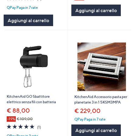
of
Recensioni
QPay Paga in 7 rate
5
Aggiungi al carrello
Stars
Aggiungi al carrello
KitchenAid GO Sbattitore
KitchenAid Accessorio pasta per
elettrico senza fili con batteria
planetarie 3 in 1 5KSM3MPA
€ 88,00
€ 229,00
-19%
€ 109,00
QPay Paga in 7 rate
5.0
1
(1)
Aggiungi al carrello
of
Recensioni
QPay Paga in 3 rate