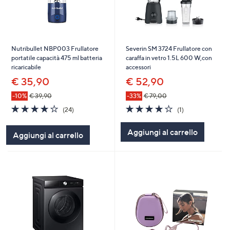
Nutribullet NBP003 Frullatore
Severin SM 3724 Frullatore con
portatile capacità 475 ml batteria
caraffa in vetro 1.5L 600 W,con
ricaricabile
accessori
€ 35,90
€ 52,90
-10%
€ 39,90
-33%
€ 79,00
4.0
24
4.0
1
(24)
(1)
of
Recensioni
of
Recensioni
5
5
Aggiungi al carrello
Aggiungi al carrello
Stars
Stars