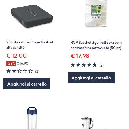
SBS NanoTube Power Bank ad
RGV Sacchetti goffrati 25x35cm
alta densità
per macchina sottovuoto (50 pz)
€ 12,00
€ 17,98
5.0
2
-28%
€ 16,90
(2)
of
Recensioni
2.0
2
(2)
5
of
Recensioni
Aggiungi al carrello
Stars
5
Aggiungi al carrello
Stars