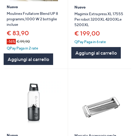
Nuovo
Nuovo
Moulinex Frullatore Blend UP 8
Magimix Extra press XL 17555
programmi,1000 W 2 bottiglie
Per robot 3200XL 4200XLe
incluse
5200XL
€ 83,90
€ 199,00
-16%
€ 99,90
QPay Paga in 6 rate
QPay Paga in 2 rate
Aggiungi al carrello
Aggiungi al carrello
Nuovo
Marcato Accessorio per le