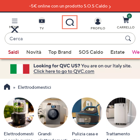
-5€ online con un prodotto S.O.S Caldo
Vai
al
contenuto
0
principale
MENU
CARRELLO
TV
PROFILO
Cerca
Quando
Saldi
Novità
Top Brand
SOS Caldo
Estate
Wel
sono
disponibili
suggerimenti,
usa
i
Elettrodomestici
tasti
freccia
su
e
giù
oppure
Elettrodomesti
Grandi
Pulizia casa e
Trattamento
scorri