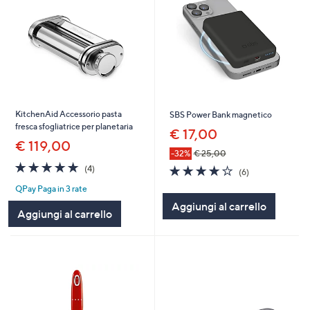
KitchenAid Accessorio pasta
SBS Power Bank magnetico
fresca sfogliatrice per planetaria
€ 17,00
€ 119,00
-32%
€ 25,00
5.0
4
3.7
6
(4)
(6)
of
Recensioni
of
Recensioni
QPay Paga in 3 rate
5
5
Stars
Aggiungi al carrello
Stars
Aggiungi al carrello