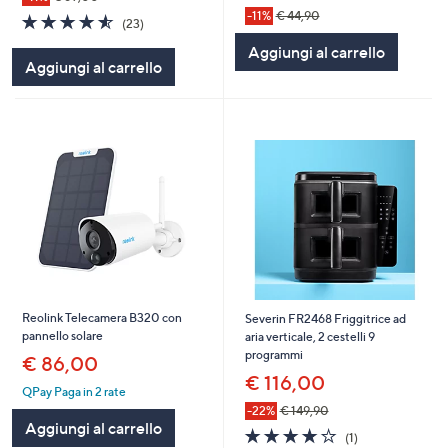
-11%
€ 44,90
4.5
23
(23)
of
Recensioni
Aggiungi al carrello
5
Aggiungi al carrello
Stars
Reolink Telecamera B320 con
Severin FR2468 Friggitrice ad
pannello solare
aria verticale, 2 cestelli 9
programmi
€ 86,00
€ 116,00
QPay Paga in 2 rate
-22%
€ 149,90
Aggiungi al carrello
4.0
1
(1)