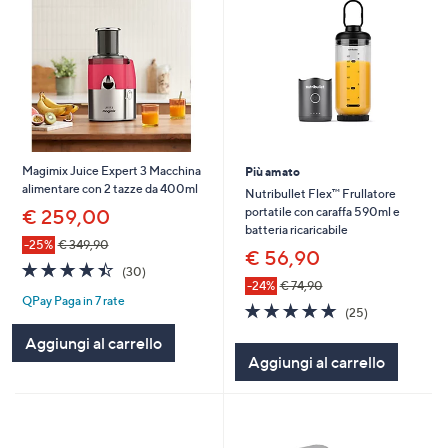
Magimix Juice Expert 3 Macchina
Più amato
alimentare con 2 tazze da 400ml
Nutribullet Flex™ Frullatore
portatile con caraffa 590ml e
€ 259,00
batteria ricaricabile
-25%
€ 349,90
€ 56,90
4.4
30
(30)
of
Recensioni
-24%
€ 74,90
QPay Paga in 7 rate
5
4.9
25
(25)
Stars
of
Recensioni
Aggiungi al carrello
5
Aggiungi al carrello
Stars