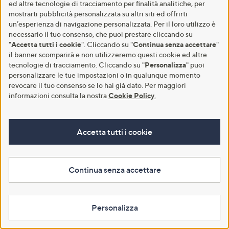
ed altre tecnologie di tracciamento per finalità analitiche, per
4.4
7
mostrarti pubblicità personalizzata su altri siti ed offrirti
-41%
€ 179,90
(7)
of
Recensioni
un’esperienza di navigazione personalizzata. Per il loro utilizzo è
QPay Paga in 3 rate
QPay Paga in 5 rate
5
necessario il tuo consenso, che puoi prestare cliccando su
Stars
Aggiungi al carrello
"
Accetta tutti i cookie
". Cliccando su "
Continua senza accettare
"
Aggiungi al carrello
il banner scomparirà e non utilizzeremo questi cookie ed altre
tecnologie di tracciamento. Cliccando su "
Personalizza
" puoi
personalizzare le tue impostazioni o in qualunque momento
revocare il tuo consenso se lo hai già dato. Per maggiori
informazioni consulta la nostra
Cookie Policy
.
Accetta tutti i cookie
Continua senza accettare
Severin RG2347 Raclette e
Smeg MFF11 Montalatte a
fonduta 2-in-1,termosato
induzione con 6 programmi
regolabile
€ 199,00
Personalizza
€ 79,90
4.3
6
(6)
5.0
1
of
Recensioni