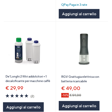
of
Recensioni
QPay Paga in 3 rate
5
Stars
Aggiungi al carrello
De'Longhi 2 filtri addolcitori + 1
RGV Grattugia elettrica con
decalcificante per macchine caffè
batteria ricaricabile
€ 29,99
€ 49,00
5.0
2
-16%
€ 59,00
(2)
of
Recensioni
5
Aggiungi al carrello
Aggiungi al carrello
Stars