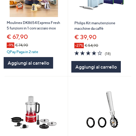
Moulinex DK8654 Express Fresh
Philips Kit manutenzione
5 funzioni in 1 coni acciaio inox
macchine da caffè
€ 67,90
€ 39,90
-9%
€ 74,90
-27%
€ 54,90
4.2
18
QPay Paga in 2 rate
(18)
of
Recensioni
Aggiungi al carrello
5
Aggiungi al carrello
Stars