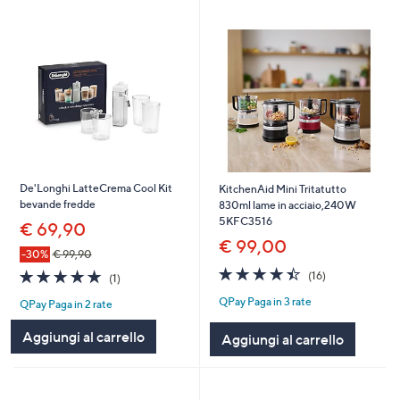
De'Longhi LatteCrema Cool Kit
KitchenAid Mini Tritatutto
bevande fredde
830ml lame in acciaio,240W
5KFC3516
€ 69,90
€ 99,00
-30%
€ 99,90
4.4
16
5.0
1
(16)
(1)
of
Recensioni
of
Recensioni
QPay Paga in 3 rate
5
QPay Paga in 2 rate
5
Stars
Stars
Aggiungi al carrello
Aggiungi al carrello