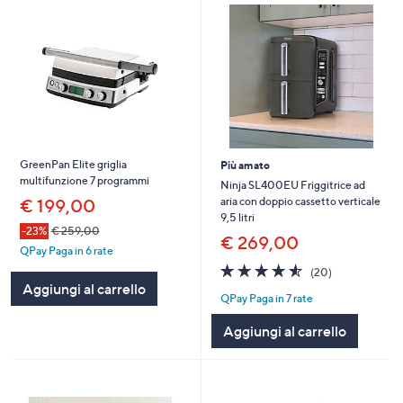
GreenPan Elite griglia
Più amato
multifunzione 7 programmi
Ninja SL400EU Friggitrice ad
aria con doppio cassetto verticale
€ 199,00
9,5 litri
-23%
€ 259,00
€ 269,00
QPay Paga in 6 rate
4.5
20
(20)
of
Recensioni
Aggiungi al carrello
QPay Paga in 7 rate
5
Stars
Aggiungi al carrello