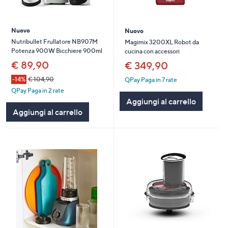
Nuovo
Nuovo
Nutribullet Frullatore NB907M
Magimix 3200XL Robot da
Potenza 900W Bicchiere 900ml
cucina con accessori
€ 89,90
€ 349,90
-14%
€ 104,90
QPay Paga in 7 rate
QPay Paga in 2 rate
Aggiungi al carrello
Aggiungi al carrello