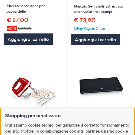
Marcato Accessorio per
Marcato Set ravioli fatti in casa
pappardelle
con raviolatore e stampi
€ 27,00
€ 73,90
-20%
€ 34,00
QPay Paga in 2 rate
Aggiungi al carrello
Aggiungi al carrello
Shopping personalizzato
KitchenAid 5KHM9212
Severin DK 1033 Piano cottura ad
Sbattitore elettrico 9 velocità
induzione doppio in
Utilizziamo cookie tecnici per garantire il corretto funzionamento
con accessori
vetroceramica
del sito. Inoltre, in collaborazione con altri partner, usiamo cookie
€ 165,90
€ 105,90