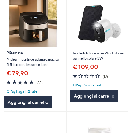
Più amato
Reolink Telecamera Wifi Ext con
pannello solare 3W
Midea Friggitrice ad aria capacità
5,5 litri con finestra e luce
€ 109,00
€ 79,90
1.2
17
(17)
of
Recensioni
4.9
22
(22)
QPay Paga in 3 rate
5
of
Recensioni
Stars
QPay Paga in 2 rate
5
Aggiungi al carrello
Stars
Aggiungi al carrello