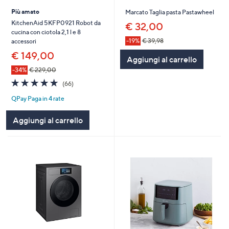
Più amato
Marcato Taglia pasta Pastawheel
KitchenAid 5KFP0921 Robot da
€ 32,00
cucina con ciotola 2,1 l e 8
-19%
€ 39,98
accessori
€ 149,00
Aggiungi al carrello
-34%
€ 229,00
4.7
66
(66)
of
Recensioni
QPay Paga in 4 rate
5
Stars
Aggiungi al carrello