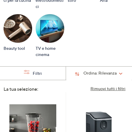
ci per la cucina
elettrodomesti
stiro
Aria
a
ci
sinistra
o
a
destra
sui
dispositivi
Beauty tool
TV e home
touch
cinema
per
consultarli.
Ordina:
Rilevanza
Filtri
La tua selezione:
Rimuovi tutti i filtri