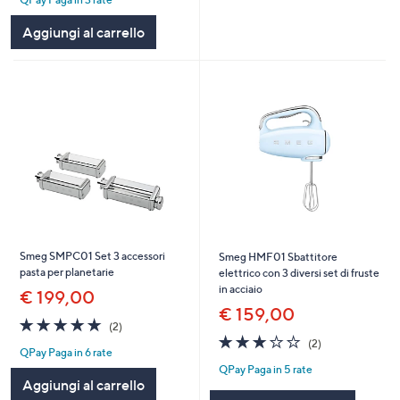
5
Stars
Aggiungi al carrello
Smeg SMPC01 Set 3 accessori
Smeg HMF01 Sbattitore
pasta per planetarie
elettrico con 3 diversi set di fruste
in acciaio
€ 199,00
€ 159,00
5.0
2
(2)
of
Recensioni
3.0
2
(2)
QPay Paga in 6 rate
5
of
Recensioni
QPay Paga in 5 rate
Stars
5
Aggiungi al carrello
Stars