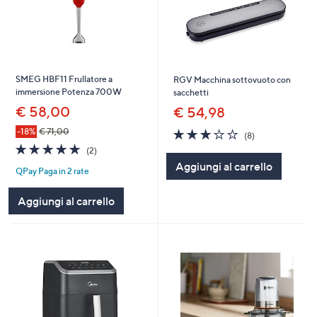
SMEG HBF11 Frullatore a
RGV Macchina sottovuoto con
immersione Potenza 700W
sacchetti
€ 58,00
€ 54,98
3.0
8
-18%
€ 71,00
(8)
of
Recensioni
5.0
2
(2)
5
of
Recensioni
Aggiungi al carrello
Stars
QPay Paga in 2 rate
5
Stars
Aggiungi al carrello