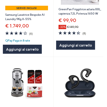
GreenPan Friggitrice ad aria XXL,
capienza 7.2L Potenza 1650 W
Samsung Lavatrice Bespoke AI
Laundry 9Kg A-55%
€ 99,90
€ 1.749,00
-33%
€ 149,90
4.4
8
4.2
6
(8)
(6)
of
Recensioni
of
Recensioni
QPay Paga in 8 rate
5
5
Aggiungi al carrello
Stars
Stars
Aggiungi al carrello