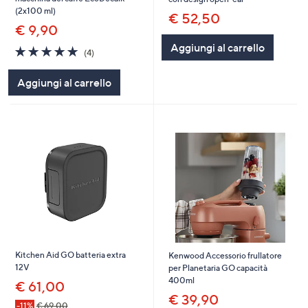
(2x100 ml)
€ 52,50
€ 9,90
Aggiungi al carrello
4.8
4
(4)
of
Recensioni
5
Aggiungi al carrello
Stars
Kitchen Aid GO batteria extra
Kenwood Accessorio frullatore
12V
per Planetaria GO capacità
400ml
€ 61,00
€ 39,90
-11%
€ 69,00