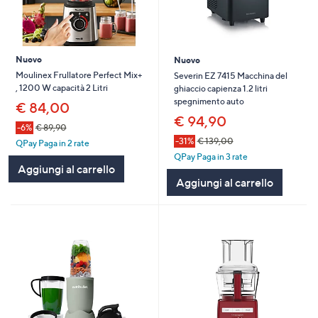
Nuovo
Nuovo
Moulinex Frullatore Perfect Mix+
Severin EZ 7415 Macchina del
, 1200 W capacità 2 Litri
ghiaccio capienza 1.2 litri
spegnimento auto
€ 84,00
€ 94,90
-6%
€ 89,90
-31%
€ 139,00
QPay Paga in 2 rate
QPay Paga in 3 rate
Aggiungi al carrello
Aggiungi al carrello