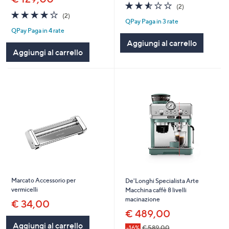
2.5
2
(2)
4.0
2
of
Recensioni
(2)
QPay Paga in 3 rate
of
Recensioni
5
QPay Paga in 4 rate
5
Stars
Stars
Aggiungi al carrello
Aggiungi al carrello
Marcato Accessorio per
De'Longhi Specialista Arte
vermicelli
Macchina caffè 8 livelli
macinazione
€ 34,00
€ 489,00
Aggiungi al carrello
-16%
€ 589,00