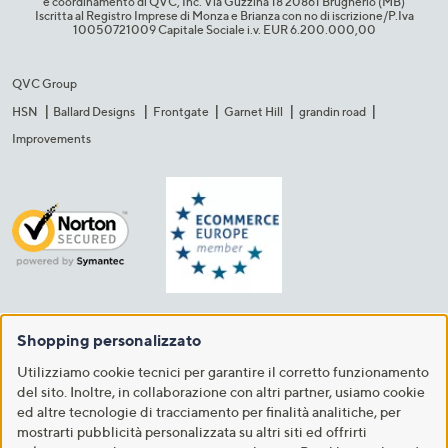
e coordinamento di QVC, Inc. Via Guzzina 18 20861 Brugherio (MB)​
Iscritta al Registro Imprese di Monza e Brianza con no di iscrizione/P.Iva
10050721009 Capitale Sociale i.v. EUR 6.200.000,00​
QVC Group
HSN
Ballard Designs
Frontgate
Garnet Hill
grandin road
Improvements
Shopping personalizzato
Utilizziamo cookie tecnici per garantire il corretto funzionamento
del sito. Inoltre, in collaborazione con altri partner, usiamo cookie
ed altre tecnologie di tracciamento per finalità analitiche, per
mostrarti pubblicità personalizzata su altri siti ed offrirti