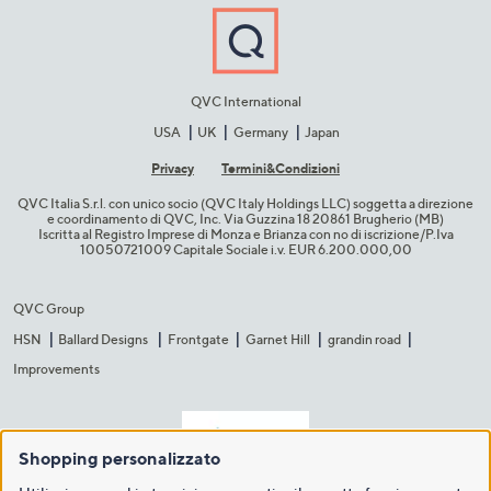
QVC International
USA
UK
Germany
Japan
Privacy
Termini&C​ondizioni
QVC Italia S.r.l. con unico socio (QVC Italy Holdings LLC) soggetta a direzione
e coordinamento di QVC, Inc. Via Guzzina 18 20861 Brugherio (MB)​
Iscritta al Registro Imprese di Monza e Brianza con no di iscrizione/P.Iva
10050721009 Capitale Sociale i.v. EUR 6.200.000,00​
QVC Group
HSN
Ballard Designs
Frontgate
Garnet Hill
grandin road
Improvements
Shopping personalizzato