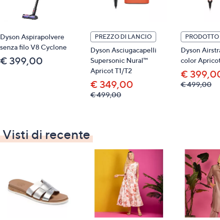
Dyson Aspirapolvere
PREZZO DI LANCIO
PRODOTTO 
senza filo V8 Cyclone
Dyson Asciugacapelli
Dyson Airstra
€ 399,00
Supersonic Nural™
color Aprico
Apricot T1/T2
€ 399,0
€ 349,00
,
€ 499,00
wa
,
€ 499,00
€
was,
49
€
499,00
Visti di recente