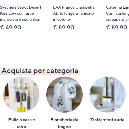
Skechers Sabot Desert
EVA Franco Ciambella
Caterina Lan
Kiss Low con fasce
Abito lungo smanicato
Camicia lung
incrociate e suola 3cm
in cotone
coreana anch
€ 49,90
€ 89,90
€ 89,90
Acquista per categoria
Pulizia casa e
Biancheria da
Trattamento aria
stiro
bagno