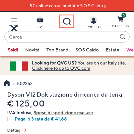
-5€ online con un prodotto S.O.S Caldo
Vai
al
contenuto
0
principale
MENU
CARRELLO
TV
PROFILO
Cerca
Quando
Saldi
Novità
Top Brand
SOS Caldo
Estate
Wel
sono
disponibili
suggerimenti,
usa
i
502352
tasti
Dyson V12 Dok stazione di ricarica da terra
freccia
eliminato
€ 125,00
su
e
IVA Inclusa,
Spese di spedizione escluse
giù
Paga in 3 rate da € 41,68
oppure
Dettagli
scorri