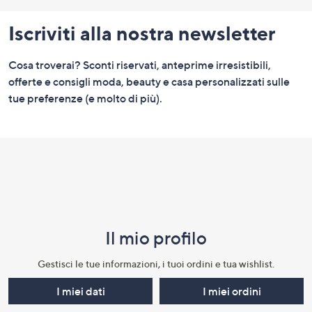
pagina:
Iscriviti alla nostra newsletter
menu
e
Cosa troverai? Sconti riservati, anteprime irresistibili,
informazioni
offerte e consigli moda, beauty e casa personalizzati sulle
tue preferenze (e molto di più).
Il mio profilo​
Gestisci le tue informazioni, i tuoi ordini e tua wishlist.​
I miei dati
I miei ordini