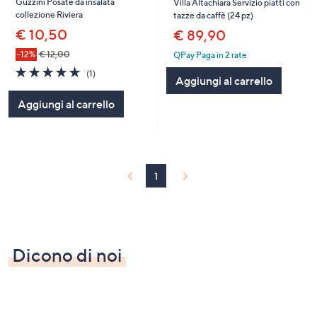
Guzzini Posate da insalata
Villa Altachiara Servizio piatti con
collezione Riviera
tazze da caffè (24 pz)
€ 10,50
€ 89,90
-12%
€ 12,00
QPay Paga in 2 rate
5.0
1
(1)
Aggiungi al carrello
of
Recensioni
5
Aggiungi al carrello
Stars
1
Dicono di noi