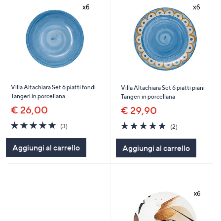
Villa Altachiara Set 6 piatti fondi
Villa Altachiara Set 6 piatti piani
Tangeri in porcellana
Tangeri in porcellana
€ 26,00
€ 29,90
4.7
3
5.0
2
(3)
(2)
of
Recensioni
of
Recensioni
5
5
Aggiungi al carrello
Aggiungi al carrello
Stars
Stars