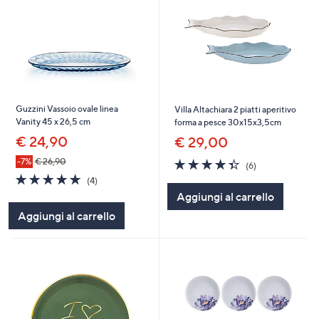
Guzzini Vassoio ovale linea
Villa Altachiara 2 piatti aperitivo
Vanity 45 x 26,5 cm
forma a pesce 30x15x3,5cm
€ 24,90
€ 29,00
4.3
6
-7%
€ 26,90
(6)
of
Recensioni
4.8
4
(4)
5
of
Recensioni
Aggiungi al carrello
Stars
5
Aggiungi al carrello
Stars