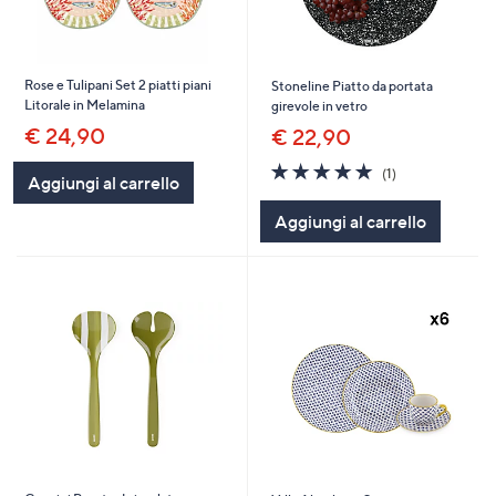
Rose e Tulipani Set 2 piatti piani
Stoneline Piatto da portata
Litorale in Melamina
girevole in vetro
€ 24,90
€ 22,90
5.0
1
(1)
Aggiungi al carrello
of
Recensioni
5
Aggiungi al carrello
Stars