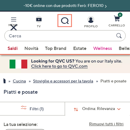
-10€ online con due prodotti Ferò: FERO10
Vai
al
contenuto
0
principale
MENU
CARRELLO
TV
PROFILO
Cerca
Quando
Saldi
Novità
Top Brand
Estate
Wellness
Belle
sono
disponibili
suggerimenti,
usa
i
Cucina
Stoviglie e accessori per la tavola
Piatti e posate
tasti
Piatti e posate
freccia
su
e
Ordina:
Rilevanza
Filtri
(1)
giù
oppure
La tua selezione:
Rimuovi tutti i filtri
scorri