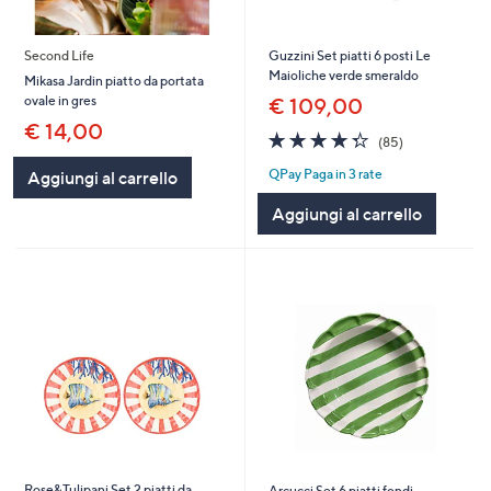
Second Life
Guzzini Set piatti 6 posti Le
Maioliche verde smeraldo
Mikasa Jardin piatto da portata
ovale in gres
€ 109,00
€ 14,00
4.3
85
(85)
of
Recensioni
QPay Paga in 3 rate
Aggiungi al carrello
5
Stars
Aggiungi al carrello
Rose&Tulipani Set 2 piatti da
Arcucci Set 6 piatti fondi