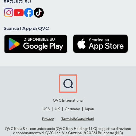
SEGUICI SU
Scarica l'App di QVC
QVC International
USA
UK
Germany
Japan
Privacy
Termini&C​ondizioni
QVC Italia S.r.l. con unico socio (QVC Italy Holdings LLC) soggetta a direzione
e coordinamento di QVC, Inc. Via Guzzina 18 20861 Brugherio (MB)​