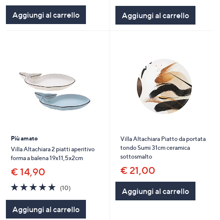
5
5
Aggiungi al carrello
Aggiungi al carrello
Stars
Stars
Più amato
Villa Altachiara Piatto da portata
tondo Sumi 31cm ceramica
Villa Altachiara 2 piatti aperitivo
sottosmalto
forma a balena 19x11,5x2cm
€ 21,00
€ 14,90
4.8
10
(10)
Aggiungi al carrello
of
Recensioni
5
Aggiungi al carrello
Stars