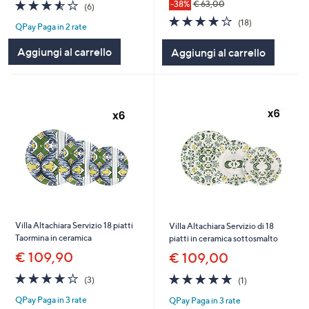
3.5
6
-38%
€ 63,00
(6)
of
Recensioni
3.9
18
(18)
QPay Paga in 2 rate
5
of
Recensioni
Stars
5
Aggiungi al carrello
Aggiungi al carrello
Stars
Villa Altachiara Servizio 18 piatti
Villa Altachiara Servizio di 18
Taormina in ceramica
piatti in ceramica sottosmalto
€ 109,90
€ 109,00
3.7
3
5.0
1
(3)
(1)
of
Recensioni
of
Recensioni
QPay Paga in 3 rate
QPay Paga in 3 rate
5
5