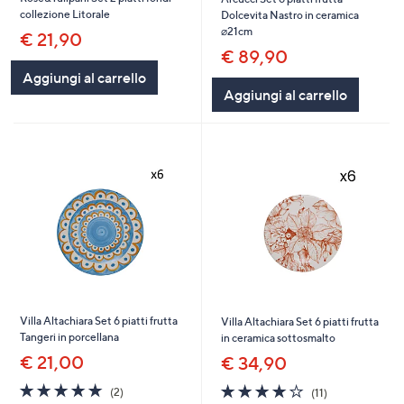
collezione Litorale
Dolcevita Nastro in ceramica
⌀21cm
€ 21,90
€ 89,90
Aggiungi al carrello
Aggiungi al carrello
Villa Altachiara Set 6 piatti frutta
Villa Altachiara Set 6 piatti frutta
Tangeri in porcellana
in ceramica sottosmalto
€ 21,00
€ 34,90
5.0
2
3.7
11
(2)
(11)
of
Recensioni
of
Recensioni