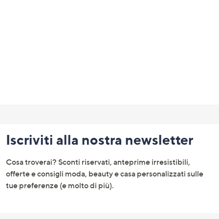
Fondo
pagina:
Iscriviti alla nostra newsletter
menu
e
Cosa troverai? Sconti riservati, anteprime irresistibili,
informazioni
offerte e consigli moda, beauty e casa personalizzati sulle
tue preferenze (e molto di più).