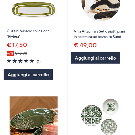
Guzzini Vassoio collezione
Villa Altachiara Set 6 piatti piani
"Riviera"
in ceramica sottosmalto Sumi
€ 17,50
€ 49,00
-7%
€ 18,90
Aggiungi al carrello
5.0
1
(1)
of
Recensioni
5
Aggiungi al carrello
Stars