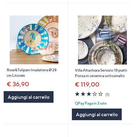
Rose&Tulipani Insalatiera Ø 28
Villa Altachiara Servizio 18 piatti
cm Litorale
Ponza in ceramica sottosmalto
€ 36,90
€ 119,00
3.0
1
(1)
Aggiungi al carrello
of
Recensioni
QPay Paga in 3 rate
5
Stars
Aggiungi al carrello