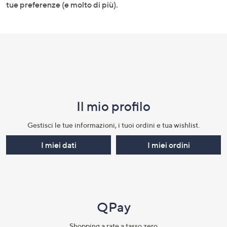
tue preferenze (e molto di più).
Il mio profilo​
Gestisci le tue informazioni, i tuoi ordini e tua wishlist.​
I miei dati
I miei ordini
QPay
Shopping a rate a tasso zero​