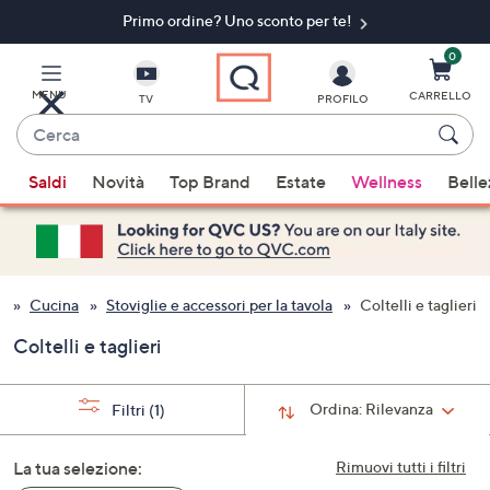
Primo ordine? Uno sconto per te!​
Vai
al
contenuto
0
principale
MENU
CARRELLO
TV
PROFILO
Cerca
Quando
Saldi
Novità
Top Brand
Estate
Wellness
Belle
sono
disponibili
suggerimenti,
usa
i
Cucina
Stoviglie e accessori per la tavola
Coltelli e taglieri
tasti
Coltelli e taglieri
freccia
su
e
Ordina:
Rilevanza
Filtri
(1)
giù
oppure
La tua selezione:
Rimuovi tutti i filtri
scorri