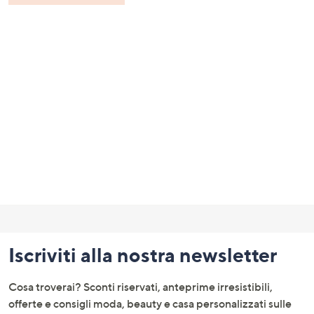
Fondo
pagina:
Iscriviti alla nostra newsletter
menu
e
Cosa troverai? Sconti riservati, anteprime irresistibili,
informazioni
offerte e consigli moda, beauty e casa personalizzati sulle