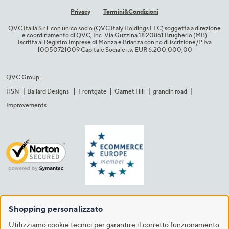
Privacy
Termini&C​ondizioni
QVC Italia S.r.l. con unico socio (QVC Italy Holdings LLC) soggetta a direzione
e coordinamento di QVC, Inc. Via Guzzina 18 20861 Brugherio (MB)​
Iscritta al Registro Imprese di Monza e Brianza con no di iscrizione/P.Iva
10050721009 Capitale Sociale i.v. EUR 6.200.000,00​
QVC Group
HSN
Ballard Designs
Frontgate
Garnet Hill
grandin road
Improvements
Shopping personalizzato
Utilizziamo cookie tecnici per garantire il corretto funzionamento