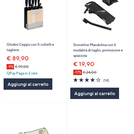
Ghidini Ceppo con 5 coltelli e
Stoneline Mandolina con 6
tagliere
modalità di taglio, protezione e
spazzola
€ 89,90
€ 19,90
-9%
€ 99,00
-17%
€ 24,00
QPay Paga in 2 rate
3.7
14
(14)
Aggiungi al carrello
of
Recensioni
5
Aggiungi al carrello
Stars