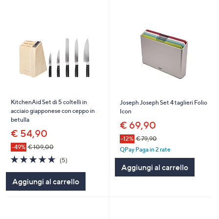
KitchenAid Set di 5 coltelli in
Joseph Joseph Set 4 taglieri Folio
acciaio giapponese con ceppo in
Icon
betulla
€ 69,90
€ 54,90
-12%
€ 79,90
-49%
€ 109,00
QPay Paga in 2 rate
4.6
5
(5)
Aggiungi al carrello
of
Recensioni
5
Aggiungi al carrello
Stars