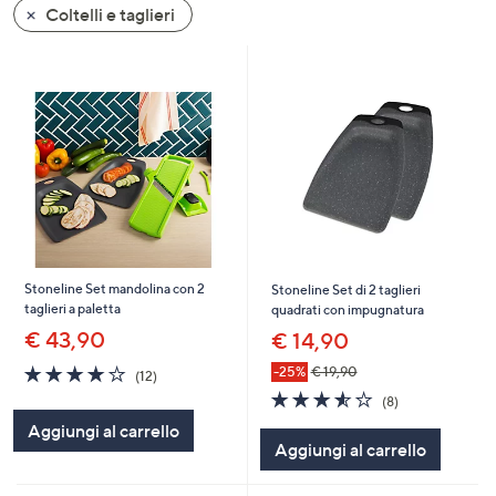
Coltelli e taglieri
a
sinistra
o
a
destra
sui
dispositivi
touch
per
consultarli.
Stoneline Set mandolina con 2
Stoneline Set di 2 taglieri
taglieri a paletta
quadrati con impugnatura
€ 43,90
€ 14,90
4.1
12
-25%
€ 19,90
(12)
of
Recensioni
3.5
8
(8)
5
of
Recensioni
Aggiungi al carrello
Stars
5
Aggiungi al carrello
Stars