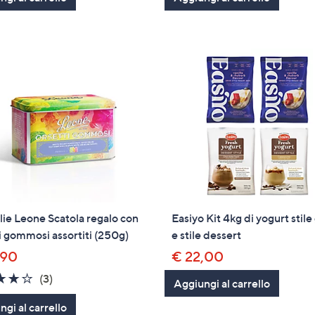
5
5
Stars
Stars
lie Leone Scatola regalo con
Easiyo Kit 4kg di yogurt stile
i gommosi assortiti (250g)
e stile dessert
,90
€ 22,00
3.7
3
(3)
Aggiungi al carrello
of
Recensioni
gi al carrello
5