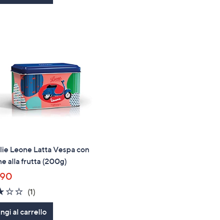
Stars
lie Leone Latta Vespa con
ne alla frutta (200g)
,90
3.0
1
(1)
of
Recensioni
gi al carrello
5