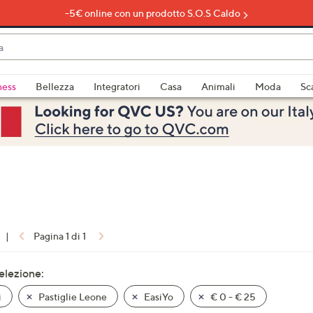
-5€ online con un prodotto S.O.S Caldo
do
ness
Bellezza
Integratori
Casa
Animali
Moda
Sc
bili
imenti,
|
Pagina 1 di 1
e
selezione:
i
Pastiglie Leone
EasiYo
€ 0 - € 25
a