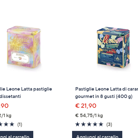
tivi
arli.
lie Leone Latta pastiglie
Pastiglie Leone Latta di car
dissetanti
gourmet in 8 gusti (400 g)
,90
€ 21,90
2/1 kg
€ 54,75/1 kg
5.0
1
5.0
3
(1)
(3)
of
Recensioni
of
Recensioni
gi al carrello
Aggiungi al carrello