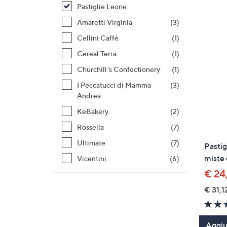
prodotti
o
Pastiglie Leone
a
Amaretti Virginia
(3)
destra
Cellini Caffè
(1)
sui
disposi
Cereal Terra
(1)
touch
Churchill's Confectionery
(1)
per
I Peccatucci di Mamma
(3)
consult
Andrea
KeBakery
(2)
Rossella
(7)
Ultimate
(7)
Pastig
miste 
Vicentini
(6)
€ 24
€ 31,1
Aggiun