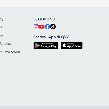
acy
SEGUICI SU
ie
so
Scarica l'App di QVC
Vendita
tilizzo sconti
e