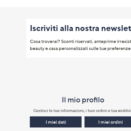
Fondo
pagina:
Iscriviti alla nostra newsle
menu
e
Cosa troverai? Sconti riservati, anteprime irresist
informazioni
beauty e casa personalizzati sulle tue preferenze 
Il mio profilo​
Gestisci le tue informazioni, i tuoi ordini e tua wishlist
I miei dati
I miei ordini