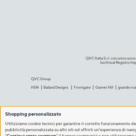
QVC Italia S.r.l. con unico so
Iscritta al Registro 
QVC Group
HSN
Ballard Designs
Frontgate
Garnet Hill
grandin ro
Shopping personalizzato
Utilizziamo cookie tecnici per garantire il corretto funzionamento del 
pubblicità personalizzata su altri siti ed offrirti un’esperienza di nav
"
Continua senza accettare
" il banner scomparirà e non utilizzeremo 