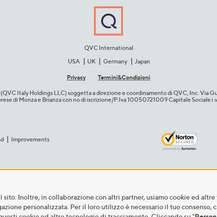
QVC International
USA
UK
Germany
Japan
Privacy
Termini&C​ondizioni
cio (QVC Italy Holdings LLC) soggetta a direzione e coordinamento di QVC, Inc. Via G
Imprese di Monza e Brianza con no di iscrizione/P.Iva 10050721009 Capitale Sociale 
ad
Improvements
sito. Inoltre, in collaborazione con altri partner, usiamo cookie ed altre 
igazione personalizzata. Per il loro utilizzo è necessario il tuo consenso, 
questi cookie ed altre tecnologie di tracciamento. Cliccando su "
Person