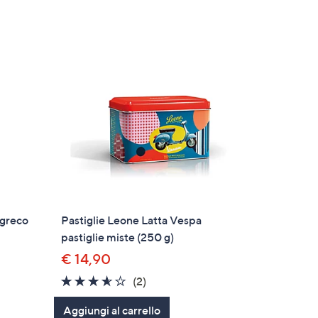
 greco
Pastiglie Leone Latta Vespa
pastiglie miste (250 g)
€ 14,90
3.5
2
(2)
of
Recensioni
Aggiungi al carrello
5