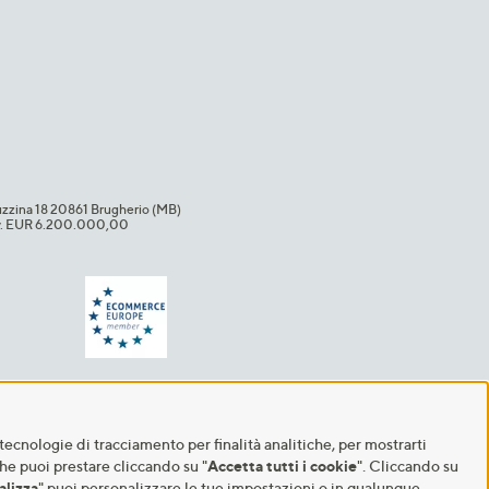
uzzina 18 20861 Brugherio (MB)​
i.v. EUR 6.200.000,00​
tecnologie di tracciamento per finalità analitiche, per mostrarti
che puoi prestare cliccando su "
Accetta tutti i cookie
". Cliccando su
alizza
" puoi personalizzare le tue impostazioni o in qualunque