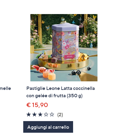
amelle
Pastiglie Leone Latta coccinella
con gelée di frutta (350 g)
€ 15,90
3.0
2
(2)
of
Recensioni
Aggiungi al carrello
5
Stars