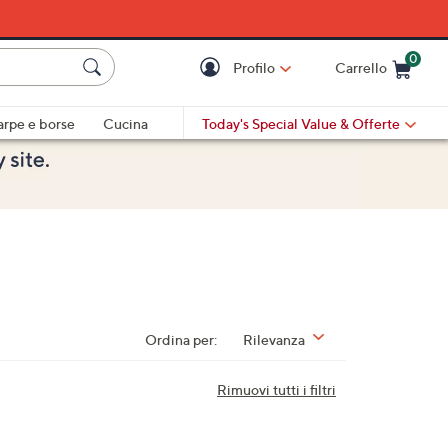
0
Profilo
Carrello
Cart is Empty
Cart
arpe e borse
Cucina
Today's Special Value
& Offerte
Ordina per:
Rilevanza
Rimuovi tutti i filtri