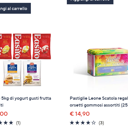
5
of
Recensioni
Stars
gi al carrello
5
Stars
 5kg di yogurt gusti frutta
Pastiglie Leone Scatola rega
ti
orsetti gommosi assortiti (2
,00
€ 14,90
5.0
1
3.7
3
(1)
(3)