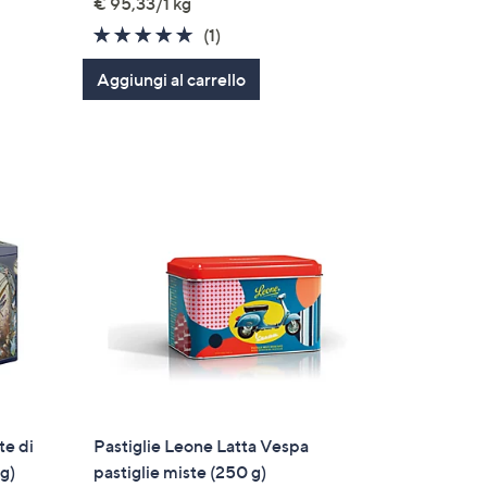
€ 95,33/1 kg
5.0
1
(1)
of
Recensioni
Aggiungi al carrello
5
Stars
te di
Pastiglie Leone Latta Vespa
5g)
pastiglie miste (250 g)