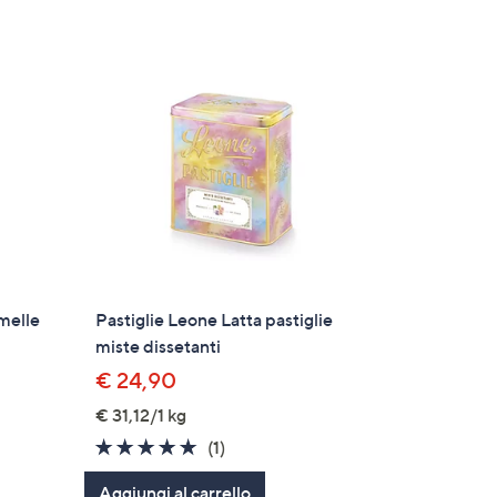
amelle
Pastiglie Leone Latta pastiglie
miste dissetanti
€ 24,90
€ 31,12/1 kg
5.0
1
(1)
of
Recensioni
Aggiungi al carrello