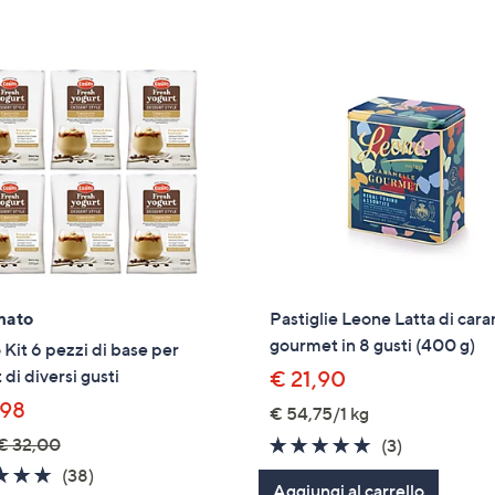
tivi
arli.
mato
Pastiglie Leone Latta di car
gourmet in 8 gusti (400 g)
 Kit 6 pezzi di base per
 di diversi gusti
€ 21,90
,98
€ 54,75/1 kg
€ 32,00
5.0
3
(3)
of
Recensioni
4.7
38
(38)
Aggiungi al carrello