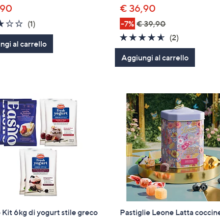
,90
€ 36,90
3.0
1
(1)
-7%
€ 39,90
of
Recensioni
4.5
2
(2)
gi al carrello
5
of
Recensioni
Aggiungi al carrello
Stars
5
Stars
 Kit 6kg di yogurt stile greco
Pastiglie Leone Latta coccine