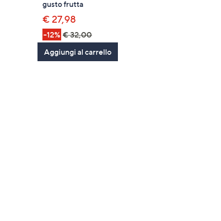
gusto frutta
€ 27,98
-12%
€ 32,00
Aggiungi al carrello