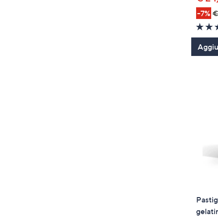
-7%
€
Aggiun
Pastig
gelati