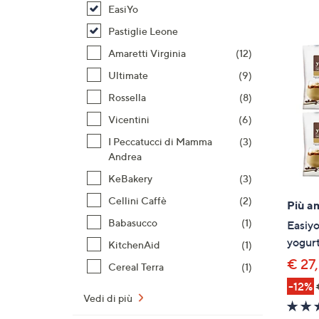
prodotti
o
EasiYo
a
Pastiglie Leone
destra
Amaretti Virginia
(12)
sui
disposi
Ultimate
(9)
touch
Rossella
(8)
per
Vicentini
(6)
consult
I Peccatucci di Mamma
(3)
Andrea
KeBakery
(3)
Cellini Caffè
(2)
Più a
Babasucco
(1)
Easiyo
yogurt
KitchenAid
(1)
€ 27
Cereal Terra
(1)
-12%
Vedi di più