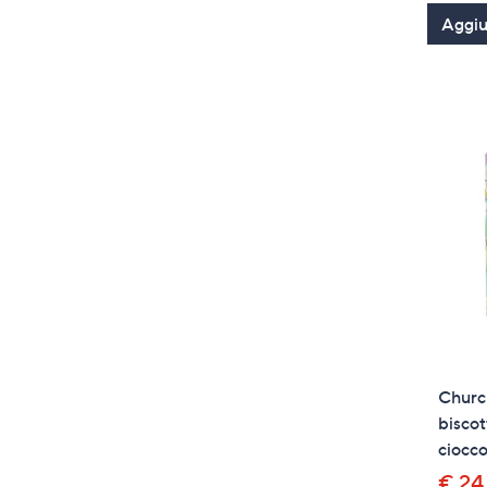
Aggiun
Church
biscot
ciocco
€ 24