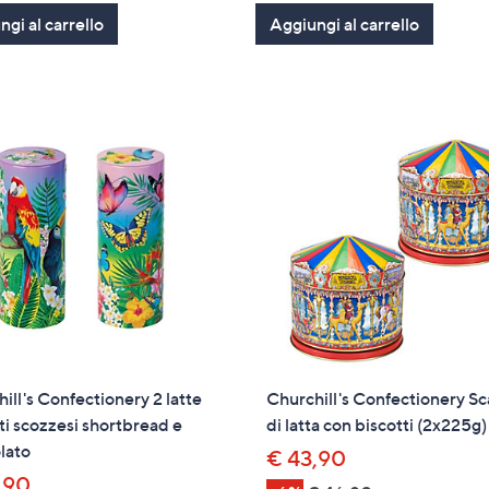
of
Recensioni
of
Recensioni
gi al carrello
Aggiungi al carrello
5
5
Stars
Stars
ill's Confectionery 2 latte
Churchill's Confectionery Sc
ti scozzesi shortbread e
di latta con biscotti (2x225g)
lato
€ 43,90
,90