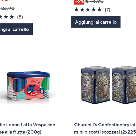
-6%
€ 46,90
 26,90
4.7
7
(7)
5.0
8
of
Recensioni
(8)
Aggiungi al carrello
of
Recensioni
5
gi al carrello
5
Stars
Stars
lie Leone Latta Vespa con
Churchill's Confectionery lat
ne alla frutta (200g)
mini biscotti scozzesi (2x22