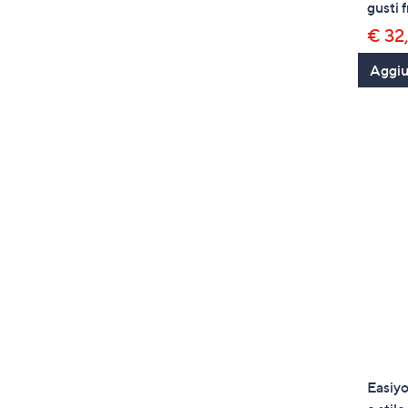
gusti f
€ 32
Aggiun
Easiyo