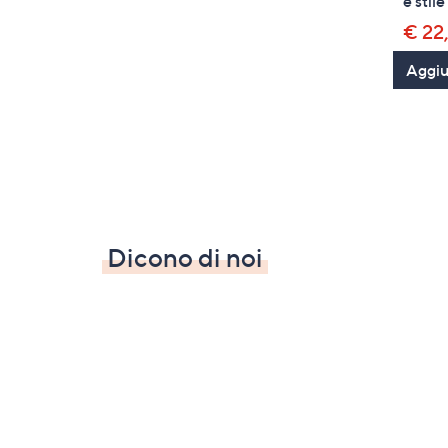
e stil
€ 22
Aggiun
Dicono di noi