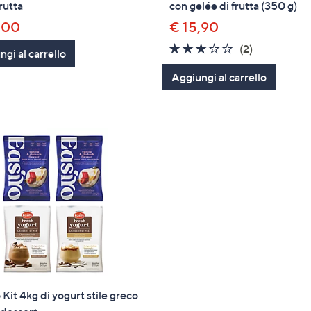
rutta
con gelée di frutta (350 g)
,00
€ 15,90
3.0
2
(2)
gi al carrello
of
Recensioni
Aggiungi al carrello
5
Stars
 Kit 4kg di yogurt stile greco