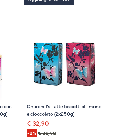
5
Stars
lo con
Churchill's Latte biscotti al limone
50g)
e cioccolato (2x250g)
€ 32,90
-8%
€ 35,90