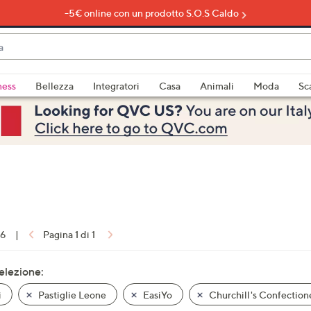
-5€ online con un prodotto S.O.S Caldo
do
ness
Bellezza
Integratori
Casa
Animali
Moda
Sc
bili
imenti,
16
|
Pagina 1 di 1
e
selezione:
i
Pastiglie Leone
EasiYo
Churchill's Confection
a