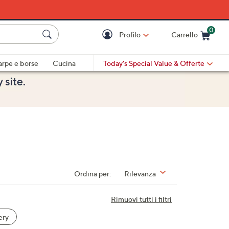
0
Profilo
Carrello
Cart is Empty
Cart
arpe e borse
Cucina
Today's Special Value
& Offerte
Ordina per:
Rilevanza
Rimuovi tutti i filtri
ery