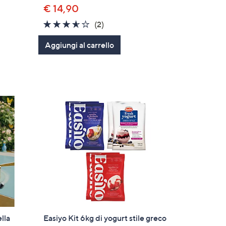
€ 14,90
3.5
2
(2)
of
Recensioni
Aggiungi al carrello
5
Stars
lla
Easiyo Kit 6kg di yogurt stile greco