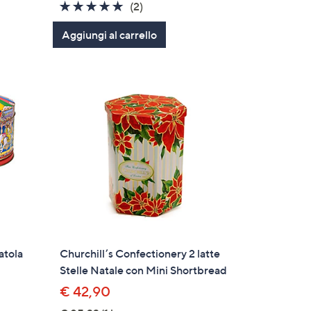
5.0
2
(2)
of
Recensioni
Aggiungi al carrello
5
Stars
atola
Churchill’s Confectionery 2 latte
Stelle Natale con Mini Shortbread
€ 42,90