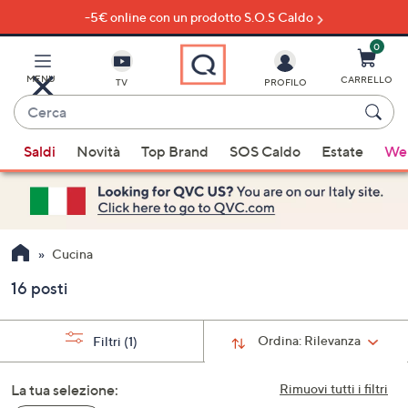
-5€ online con un prodotto S.O.S Caldo
Vai
al
contenuto
0
principale
MENU
CARRELLO
TV
PROFILO
Cerca
Quando
Saldi
Novità
Top Brand
SOS Caldo
Estate
Wel
sono
disponibili
suggerimenti,
usa
i
Cucina
tasti
16 posti
freccia
su
e
Ordina:
Rilevanza
Filtri
(1)
giù
oppure
La tua selezione:
Rimuovi tutti i filtri
scorri