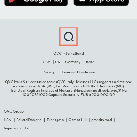
QVC International
USA
UK
Germany
Japan
Privacy
Termini&C​ondizioni
QVC Italia S.r.l. con unico socio (QVC Italy Holdings LLC) soggetta a direzione
e coordinamento di QVC, Inc. Via Guzzina 18 20861 Brugherio (MB)​
Iscritta al Registro Imprese di Monza e Brianza con no di iscrizione/P.Iva
10050721009 Capitale Sociale i.v. EUR 6.200.000,00​
QVC Group
HSN
Ballard Designs
Frontgate
Garnet Hill
grandin road
Improvements