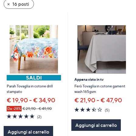
16 posti
a
sinistra
o
a
destra
sui
dispositivi
touch
per
consultarli.
Appena visto in tv
Ferò Tovaglia in cotone gament
Parah Tovaglia in cotone drill
wash 165gsm
stampato
€ 21,90 - € 47,90
€ 19,90 - € 34,90
3.4
5
Da -28%
€ 29,90 - € 49,90
(5)
of
Recensioni
5.0
2
(2)
5
of
Recensioni
Aggiungi al carrello
Stars
5
Aggiungi al carrello
Stars