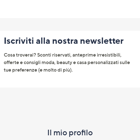
Fondo
pagina:
Iscriviti alla nostra newsletter
menu
e
Cosa troverai? Sconti riservati, anteprime irresistibili,
informazioni
offerte e consigli moda, beauty e casa personalizzati sulle
tue preferenze (e molto di più).
Il mio profilo​