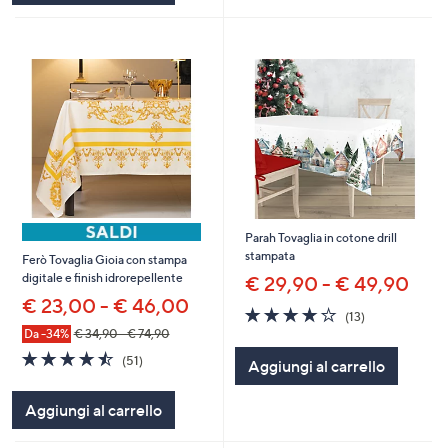
Parah Tovaglia in cotone drill
stampata
Ferò Tovaglia Gioia con stampa
digitale e finish idrorepellente
€ 29,90 - € 49,90
€ 23,00 - € 46,00
3.7
13
(13)
of
Recensioni
Da -34%
€ 34,90 - € 74,90
5
4.5
51
(51)
Aggiungi al carrello
Stars
of
Recensioni
5
Aggiungi al carrello
Stars