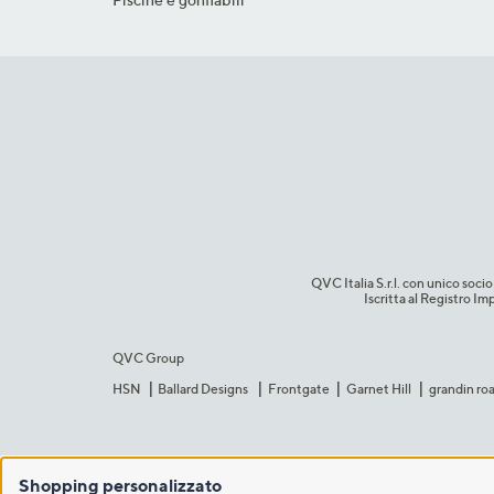
QVC Italia S.r.l. con unico so
Iscritta al Registro 
QVC Group
HSN
Ballard Designs
Frontgate
Garnet Hill
grandin ro
Shopping personalizzato