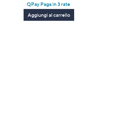
of
Recensioni
QPay Paga in 3 rate
5
Aggiungi al carrello
Stars