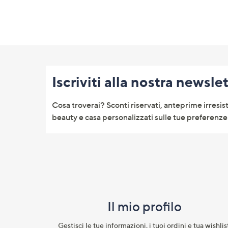
Fondo
pagina:
Iscriviti alla nostra newsle
menu
e
Cosa troverai? Sconti riservati, anteprime irresist
informazioni
beauty e casa personalizzati sulle tue preferenze 
Il mio profilo​
Gestisci le tue informazioni, i tuoi ordini e tua wishlist