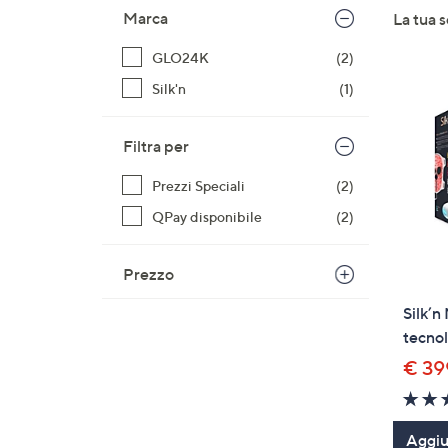
o
Marca
La tua 
alla
a
lista
destra
GLO24K
(2)
dei
sui
prodotti
Silk'n
(1)
disposi
touch
Filtra per
per
consult
Prezzi Speciali
(2)
QPay disponibile
(2)
Prezzo
Silk’n
tecno
€ 39
Aggiun