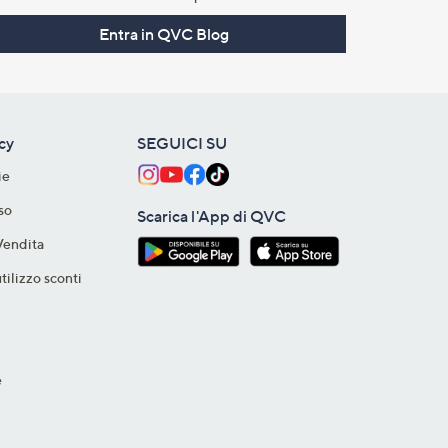
Entra in QVC Blog
acy
SEGUICI SU
ie
so
Scarica l'App di QVC
Vendita
tilizzo sconti
e