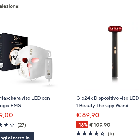
selezione:
tivi
arli.
 Maschera viso LED con
Glo24k Dispositivo viso LED
logia EMS
1 Beauty Therapy Wand
9,00
€ 89,90
4.3
27
(27)
-18%
€ 109,90
of
Recensioni
4.3
6
(6)
gi al carrello
5