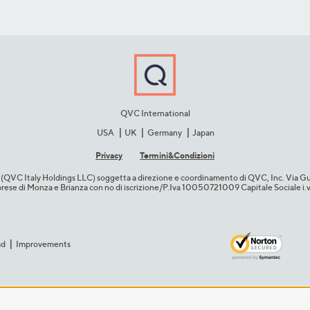
QVC International
USA
UK
Germany
Japan
Privacy
Termini&C​ondizioni
cio (QVC Italy Holdings LLC) soggetta a direzione e coordinamento di QVC, Inc. Via G
Imprese di Monza e Brianza con no di iscrizione/P.Iva 10050721009 Capitale Sociale 
ad
Improvements