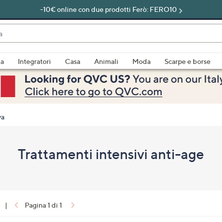
-10€ online con due prodotti Ferò: FERO10
do
za
Integratori
Casa
Animali
Moda
Scarpe e borse
bili
imenti,
va
Trattamenti intensivi anti-age
e
|
Pagina 1 di 1
a