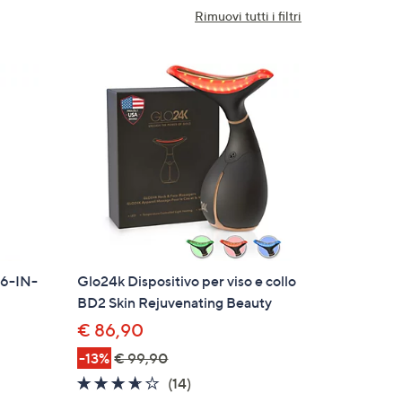
Rimuovi tutti i filtri
 6-IN-
Glo24k Dispositivo per viso e collo
BD2 Skin Rejuvenating Beauty
€ 86,90
-13%
€ 99,90
3.6
14
(14)