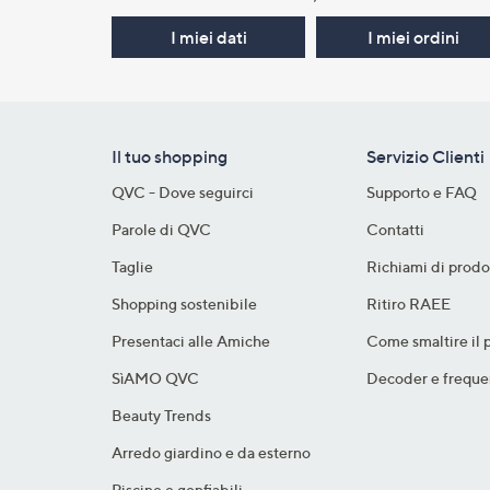
I miei dati
I miei ordini
Il tuo shopping
Servizio Clienti
QVC - Dove seguirci
Supporto e FAQ
Parole di QVC
Contatti
Taglie
Richiami di prodo
Shopping sostenibile​
Ritiro RAEE
Presentaci alle Amiche
Come smaltire il 
SìAMO QVC
Decoder e freque
Beauty Trends
Arredo giardino e da esterno
Piscine e gonfiabili