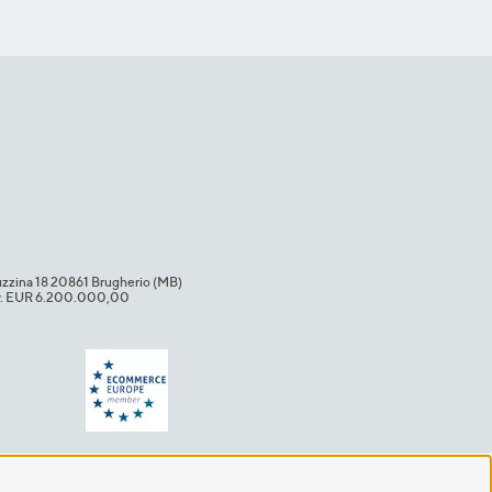
uzzina 18 20861 Brugherio (MB)​
i.v. EUR 6.200.000,00​