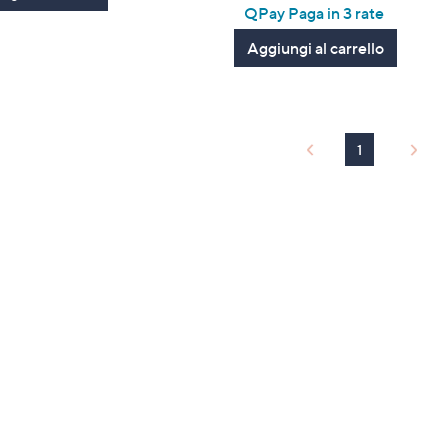
of
Recensioni
QPay Paga in 3 rate
Stars
5
Aggiungi al carrello
Stars
1