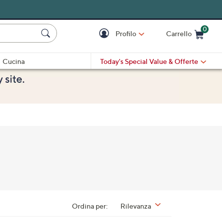
0
Profilo
Carrello
Cart is Empty
Cart
Cucina
Today's Special Value
& Offerte
Ordina per:
Rilevanza