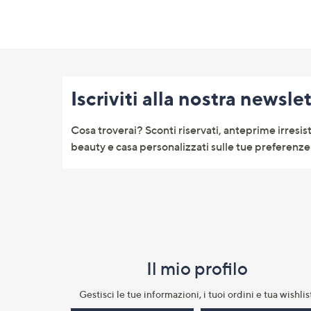
Fondo
pagina:
Iscriviti alla nostra newsle
menu
e
Cosa troverai? Sconti riservati, anteprime irresist
informazioni
beauty e casa personalizzati sulle tue preferenze 
Il mio profilo​
Gestisci le tue informazioni, i tuoi ordini e tua wishlist