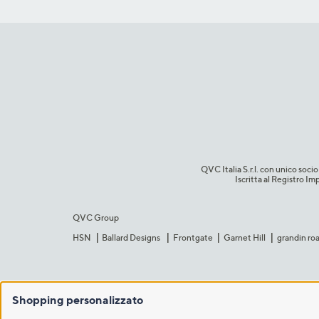
QVC Italia S.r.l. con unico so
Iscritta al Registro 
QVC Group
HSN
Ballard Designs
Frontgate
Garnet Hill
grandin ro
Shopping personalizzato