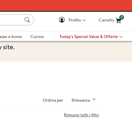
0
Profilo
Carrello
Cart is Empty
Cart
arpe e borse
Cucina
Today's Special Value
& Offerte
Ordina per:
Rilevanza
Rimuovi tutti i filtri