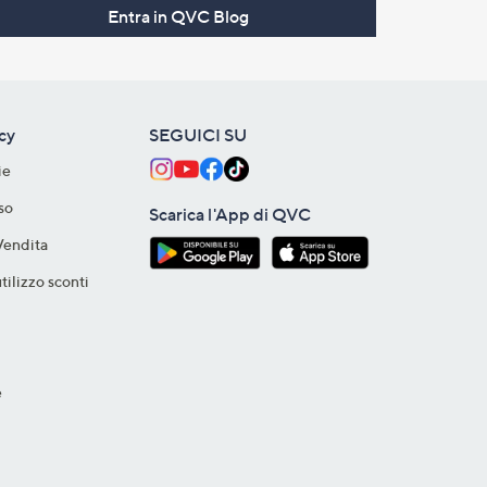
Entra in QVC Blog
acy
SEGUICI SU
ie
so
Scarica l'App di QVC
Vendita
tilizzo sconti
e