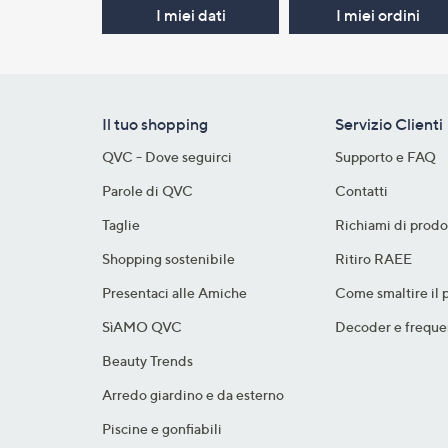
I miei dati
I miei ordini
Il tuo shopping
Servizio Clienti
QVC - Dove seguirci
Supporto e FAQ
Parole di QVC
Contatti
Taglie
Richiami di prodo
Shopping sostenibile​
Ritiro RAEE
Presentaci alle Amiche
Come smaltire il 
SìAMO QVC
Decoder e freque
Beauty Trends
Arredo giardino e da esterno
Piscine e gonfiabili