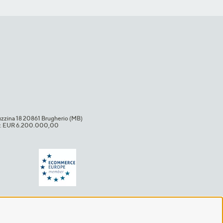
uzzina 18 20861 Brugherio (MB)​
i.v. EUR 6.200.000,00​