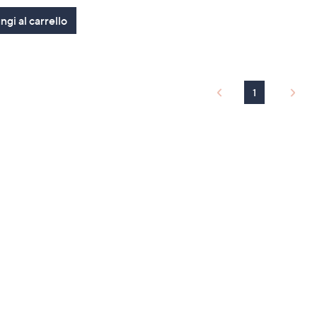
5
Stars
gi al carrello
1