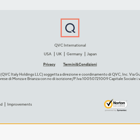
QVC International
USA
UK
Germany
Japan
Privacy
Termini&C​ondizioni
cio (QVC Italy Holdings LLC) soggetta a direzione e coordinamento di QVC, Inc. Via G
Imprese di Monza e Brianza con no di iscrizione/P.Iva 10050721009 Capitale Sociale 
ad
Improvements