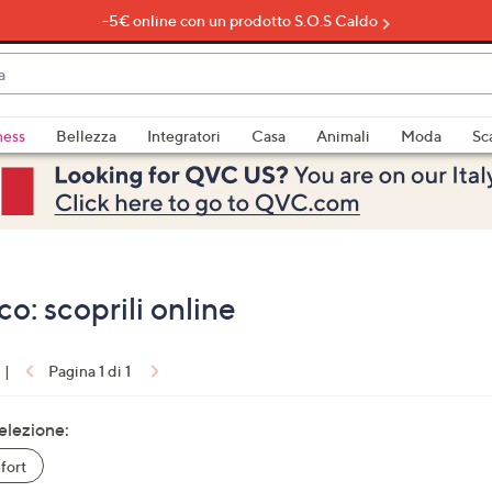
-5€ online con un prodotto S.O.S Caldo
do
ness
Bellezza
Integratori
Casa
Animali
Moda
Sc
bili
imenti,
o: scoprili online
|
Pagina 1 di 1
e
selezione:
fort
a