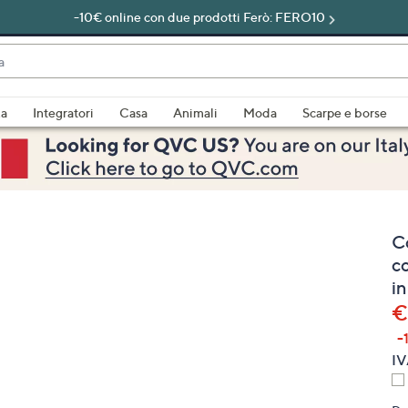
-10€ online con due prodotti Ferò: FERO10
do
za
Integratori
Casa
Animali
Moda
Scarpe e borse
bili
imenti,
C
c
in
€
e
-
IV
a