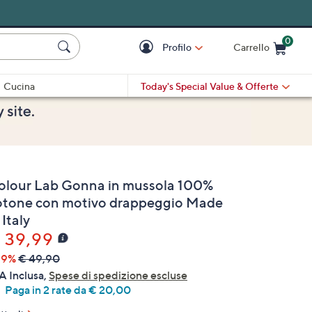
0
Profilo
Carrello
Cart is Empty
Cart
Cucina
Today's Special Value
& Offerte
olour Lab Gonna in mussola 100%
otone con motivo drappeggio Made
 Italy
 39,99
19%
€ 49,90
A Inclusa,
Spese di spedizione escluse
Paga in 2 rate da € 20,00