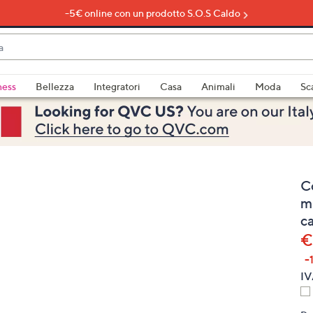
-5€ online con un prodotto S.O.S Caldo
do
ness
Bellezza
Integratori
Casa
Animali
Moda
Sc
bili
imenti,
C
m
c
€
e
-
IV
a