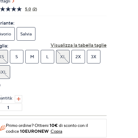
ttagli
5.0
(2)
Leggi
2
recensioni.
riante:
Stesso
link
Avorio
Salvia
alla
pagina.
Visualizza la tabella taglie
glia:
XS
S
M
L
XL
2X
3X
4XL
antità:
Primo ordine? Ottieni
10€
di sconto con il
codice
10EURONEW
Copia