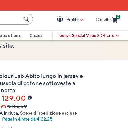
0
Profilo
Carrello
Cart is Empty
Cart
arpe e borse
Cucina
Today's Special Value
& Offerte
olour Lab Abito lungo in jersey e
ussola di cotone sottoveste a
anotta
 129,00
19%
€ 160,00
A Inclusa,
Spese di spedizione escluse
Paga in 4 rate da € 32,25