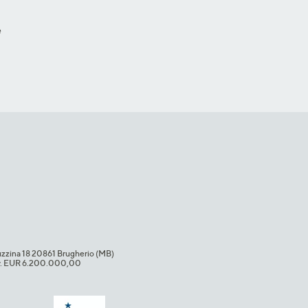
e
uzzina 18 20861 Brugherio (MB)​
i.v. EUR 6.200.000,00​