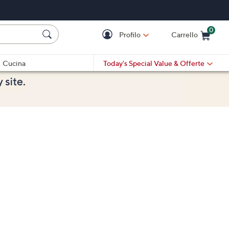
0
Profilo
Carrello
Cart is Empty
Cart
Cucina
Today's Special Value
& Offerte