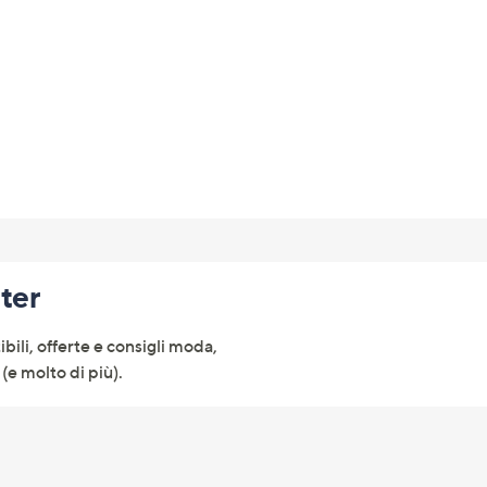
tivi
arli.
tter
ibili, offerte e consigli moda,
(e molto di più).