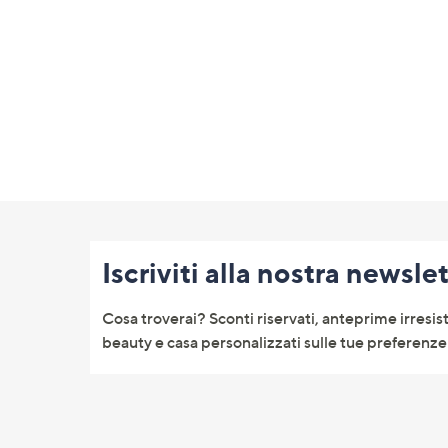
o
a
destra
sui
disposi
touch
per
consult
Fondo
pagina:
Iscriviti alla nostra newsle
menu
e
Cosa troverai? Sconti riservati, anteprime irresist
informazioni
beauty e casa personalizzati sulle tue preferenze 