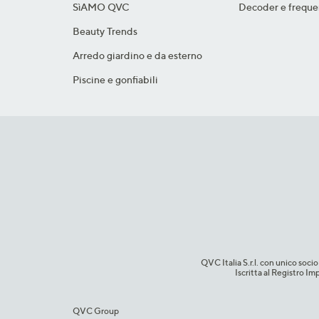
SìAMO QVC
Decoder e freque
Beauty Trends
Arredo giardino e da esterno
Piscine e gonfiabili
QVC Italia S.r.l. con unico so
Iscritta al Registro 
QVC Group