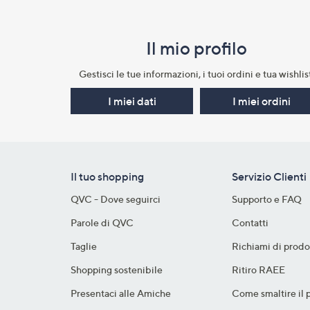
Il mio profilo​
Gestisci le tue informazioni, i tuoi ordini e tua wishlist
I miei dati
I miei ordini
Il tuo shopping
Servizio Clienti
QVC - Dove seguirci
Supporto e FAQ
Parole di QVC
Contatti
Taglie
Richiami di prodo
Shopping sostenibile​
Ritiro RAEE
Presentaci alle Amiche
Come smaltire il 