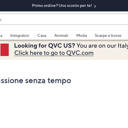
Primo ordine? Uno sconto per te!​
do
za
Integratori
Casa
Animali
Moda
Scarpe e borse
bili
imenti,
passione senza tempo
e
a