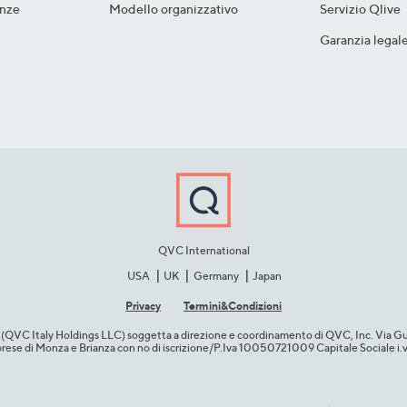
nze​
Modello organizzativo
Servizio Qlive
Garanzia legal
QVC International
USA
UK
Germany
Japan
Privacy
Termini&C​ondizioni
cio (QVC Italy Holdings LLC) soggetta a direzione e coordinamento di QVC, Inc. Via G
Imprese di Monza e Brianza con no di iscrizione/P.Iva 10050721009 Capitale Sociale 