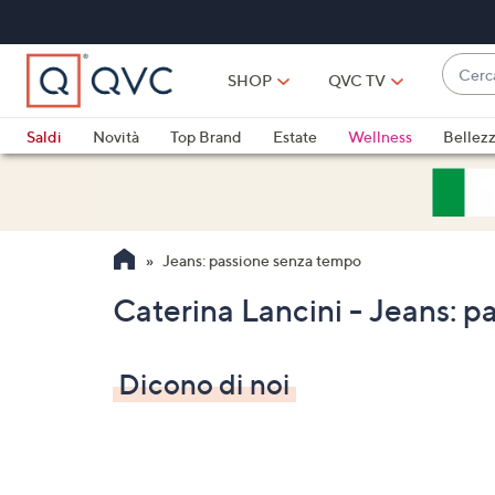
Vai
al
contenuto
Cerca
principale
SHOP
QVC TV
Quan
sono
Saldi
Novità
Top Brand
Estate
Wellness
Bellez
disponi
Elettrodomestici
Promo
Outlet
sugger
usa
i
Jeans: passione senza tempo
tasti
freccia
Caterina Lancini - Jeans: 
su
e
giù
Dicono di noi
oppur
scorri
a
sinistr