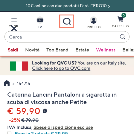
-10€ online con due prodotti Ferò: FERO10
Vai
al
contenuto
0
principale
MENU
CARRELLO
TV
PROFILO
Cerca
Quando
Saldi
Novità
Top Brand
Estate
Wellness
Belle
sono
disponibili
suggerimenti,
usa
i
154715
tasti
Caterina Lancini Pantaloni a sigaretta in
freccia
scuba di viscosa anche Petite
su
€ 59,90
e
giù
-25%
€ 79,90
oppure
IVA Inclusa,
Spese di spedizione escluse
scorri
Paga in 2 rate da € 29,95