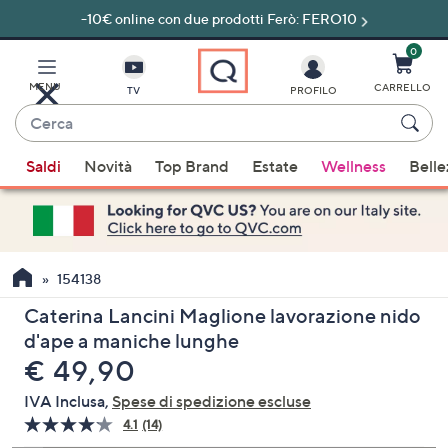
-10€ online con due prodotti Ferò: FERO10
Vai
al
contenuto
0
principale
MENU
CARRELLO
TV
PROFILO
Cerca
Quando
Saldi
Novità
Top Brand
Estate
Wellness
Belle
sono
disponibili
suggerimenti,
usa
i
154138
tasti
Caterina Lancini Maglione lavorazione nido
freccia
d'ape a maniche lunghe
su
eliminato
€ 49,90
e
giù
IVA Inclusa,
Spese di spedizione escluse
oppure
4.1
(14)
Leggi
scorri