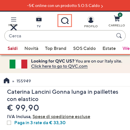
-5€ online con un prodotto S.O.S Caldo
Vai
al
contenuto
0
principale
MENU
CARRELLO
TV
PROFILO
Cerca
Quando
Saldi
Novità
Top Brand
SOS Caldo
Estate
Wel
sono
disponibili
suggerimenti,
usa
i
155949
tasti
Caterina Lancini Gonna lunga in paillettes
freccia
con elastico
su
eliminato
€ 99,90
e
giù
IVA Inclusa,
Spese di spedizione escluse
oppure
Paga in 3 rate da € 33,30
scorri