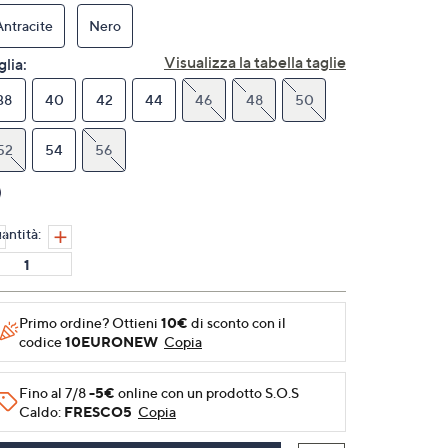
Stesso
link
Antracite
Nero
alla
pagina.
Visualizza la tabella taglie
glia:
38
40
42
44
46
48
50
52
54
56
antità:
Primo ordine? Ottieni
10€
di sconto con il
codice
10EURONEW
Copia
Fino al 7/8
-5€
online con un prodotto S.O.S
Caldo:
FRESCO5
Copia