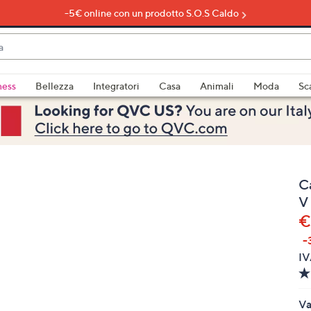
-5€ online con un prodotto S.O.S Caldo
do
ness
Bellezza
Integratori
Casa
Animali
Moda
Sc
bili
imenti,
C
V
€
-
e
IV
a
Va