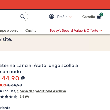
0
Profilo
Carrello
Cart is Empty
Cart
arpe e borse
Cucina
Today's Special Value
& Offerte
aterina Lancini Abito lungo scollo a
 con nodo
 44,90
30%
€ 64,90
A Inclusa,
Spese di spedizione escluse
3.6
(9)
Leggi
9
recensioni.
riante: