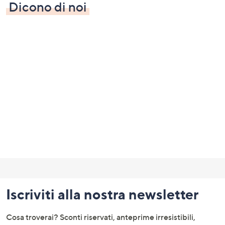
Dicono di noi
Fondo
pagina:
Iscriviti alla nostra newsletter
menu
e
Cosa troverai? Sconti riservati, anteprime irresistibili,