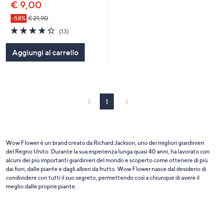
€ 9,00
-58%
€ 21,90
4.3
13
(13)
of
Recensioni
5
Aggiungi al carrello
Stars
1
Wow Flower è un brand creato da Richard Jackson, uno dei migliori giardinieri
del Regno Unito. Durante la sua esperienza lunga quasi 40 anni, ha lavorato con
alcuni dei più importanti giardinieri del mondo e scoperto come ottenere di più
dai fiori, dalle piante e dagli alberi da frutto. Wow Flower nasce dal desiderio di
condividere con tutti il suo segreto, permettendo così a chiunque di avere il
meglio dalle proprie piante.