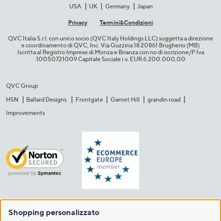
USA
UK
Germany
Japan
Privacy
Termini&C​ondizioni
QVC Italia S.r.l. con unico socio (QVC Italy Holdings LLC) soggetta a direzione
e coordinamento di QVC, Inc. Via Guzzina 18 20861 Brugherio (MB)​
Iscritta al Registro Imprese di Monza e Brianza con no di iscrizione/P.Iva
10050721009 Capitale Sociale i.v. EUR 6.200.000,00​
QVC Group
HSN
Ballard Designs
Frontgate
Garnet Hill
grandin road
Improvements
Shopping personalizzato