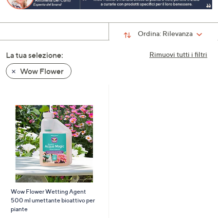
a
sinistra
o
Ordina:
Rilevanza
a
La tua selezione:
Rimuovi tutti i filtri
destra
sui
Wow Flower
dispositivi
touch
per
consultarli.
Wow Flower Wetting Agent
500 ml umettante bioattivo per
piante