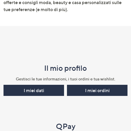
informazioni
offerte e consigli moda, beauty e casa personalizzati sulle
tue preferenze (e molto di più).
Il mio profilo​
Gestisci le tue informazioni, i tuoi ordini e tua wishlist.​
I miei dati
I miei ordini
QPay