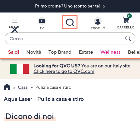
Primo ordine? Uno sconto per te!​
Vai
al
contenuto
0
principale
MENU
CARRELLO
TV
PROFILO
Cerca
Quando
Saldi
Novità
Top Brand
Estate
Wellness
Belle
sono
disponibili
suggerimenti,
usa
i
Casa
Pulizia casa e stiro
tasti
Aqua Laser - Pulizia casa e stiro
freccia
su
Dicono di noi
e
giù
oppure
scorri