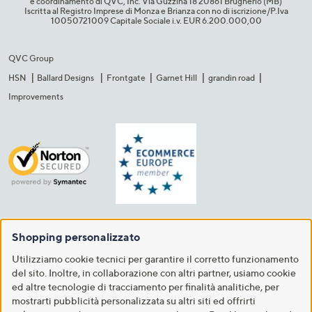
e coordinamento di QVC, Inc. Via Guzzina 18 20861 Brugherio (MB)​
Iscritta al Registro Imprese di Monza e Brianza con no di iscrizione/P.Iva
10050721009 Capitale Sociale i.v. EUR 6.200.000,00​
QVC Group
HSN
Ballard Designs
Frontgate
Garnet Hill
grandin road
Improvements
Shopping personalizzato
Utilizziamo cookie tecnici per garantire il corretto funzionamento
del sito. Inoltre, in collaborazione con altri partner, usiamo cookie
ed altre tecnologie di tracciamento per finalità analitiche, per
mostrarti pubblicità personalizzata su altri siti ed offrirti