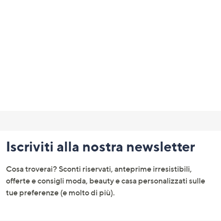
a
sinistra
o
a
destra
sui
dispositivi
touch
per
Fondo
consultarli.
pagina:
Iscriviti alla nostra newsletter
menu
e
Cosa troverai? Sconti riservati, anteprime irresistibili,
informazioni
offerte e consigli moda, beauty e casa personalizzati sulle
tue preferenze (e molto di più).