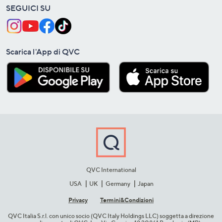
SEGUICI SU
Scarica l'App di QVC
QVC International
USA
UK
Germany
Japan
Privacy
Termini&C​ondizioni
QVC Italia S.r.l. con unico socio (QVC Italy Holdings LLC) soggetta a direzione