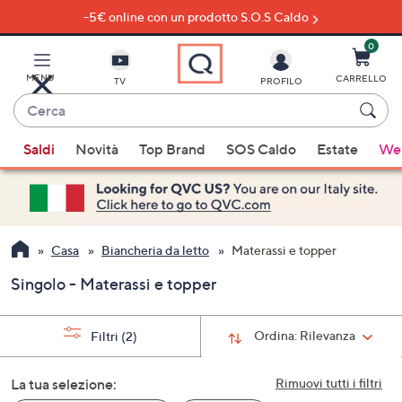
-5€ online con un prodotto S.O.S Caldo
Vai
al
contenuto
0
principale
MENU
CARRELLO
TV
PROFILO
Cerca
Quando
Saldi
Novità
Top Brand
SOS Caldo
Estate
Wel
sono
disponibili
suggerimenti,
usa
i
Casa
Biancheria da letto
Materassi e topper
tasti
Singolo - Materassi e topper
freccia
su
e
Ordina:
Rilevanza
Filtri
(2)
giù
oppure
La tua selezione:
Rimuovi tutti i filtri
scorri