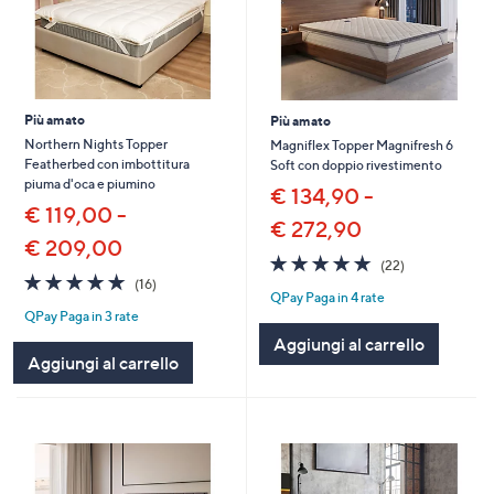
Più amato
Più amato
Northern Nights Topper
Magniflex Topper Magnifresh 6
Featherbed con imbottitura
Soft con doppio rivestimento
piuma d'oca e piumino
€ 134,90 -
€ 119,00 -
€ 272,90
€ 209,00
4.9
22
(22)
4.9
16
of
Recensioni
(16)
QPay Paga in 4 rate
of
Recensioni
5
QPay Paga in 3 rate
5
Stars
Stars
Aggiungi al carrello
Aggiungi al carrello