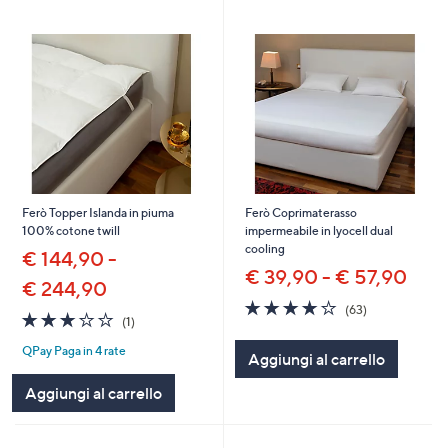
Ferò Topper Islanda in piuma
Ferò Coprimaterasso
100% cotone twill
impermeabile in lyocell dual
cooling
€ 144,90 -
€ 39,90 - € 57,90
€ 244,90
3.9
63
(63)
3.0
1
(1)
of
Recensioni
of
Recensioni
5
QPay Paga in 4 rate
5
Aggiungi al carrello
Stars
Stars
Aggiungi al carrello