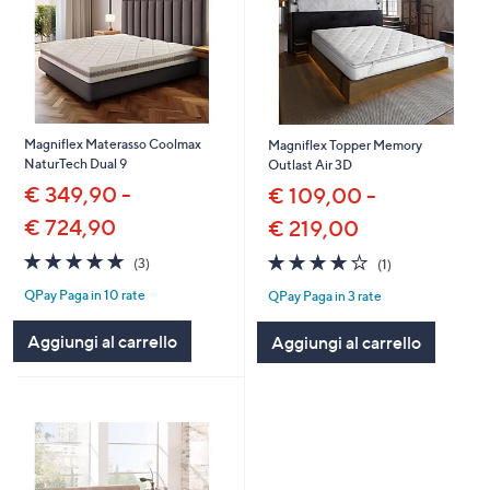
Magniflex Materasso Coolmax
Magniflex Topper Memory
NaturTech Dual 9
Outlast Air 3D
€ 349,90 -
€ 109,00 -
€ 724,90
€ 219,00
5.0
3
4.0
1
(3)
(1)
of
Recensioni
of
Recensioni
QPay Paga in 10 rate
QPay Paga in 3 rate
5
5
Stars
Stars
Aggiungi al carrello
Aggiungi al carrello