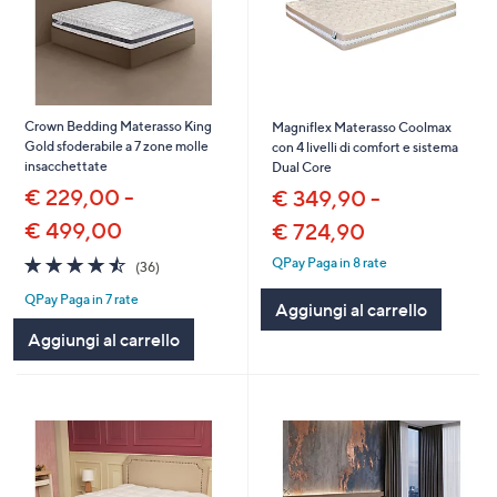
Crown Bedding Materasso King
Magniflex Materasso Coolmax
Gold sfoderabile a 7 zone molle
con 4 livelli di comfort e sistema
insacchettate
Dual Core
€ 229,00 -
€ 349,90 -
€ 499,00
€ 724,90
4.4
36
QPay Paga in 8 rate
(36)
of
Recensioni
QPay Paga in 7 rate
5
Aggiungi al carrello
Stars
Aggiungi al carrello