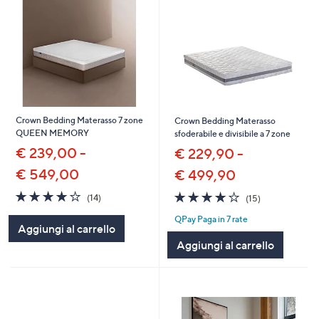
Crown Bedding Materasso 7 zone
Crown Bedding Materasso
QUEEN MEMORY
sfoderabile e divisibile a 7 zone
€ 239,00 -
€ 229,90 -
€ 549,00
€ 499,90
4.1
14
3.9
15
(14)
(15)
of
Recensioni
of
Recensioni
QPay Paga in 7 rate
5
5
Aggiungi al carrello
Stars
Stars
Aggiungi al carrello