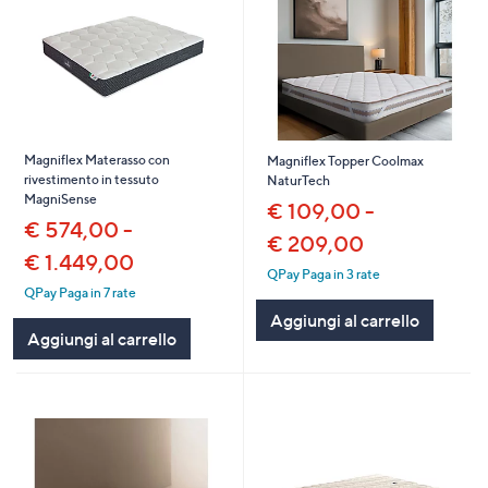
Magniflex Materasso con
Magniflex Topper Coolmax
rivestimento in tessuto
NaturTech
MagniSense
€ 109,00 -
€ 574,00 -
€ 209,00
€ 1.449,00
QPay Paga in 3 rate
QPay Paga in 7 rate
Aggiungi al carrello
Aggiungi al carrello