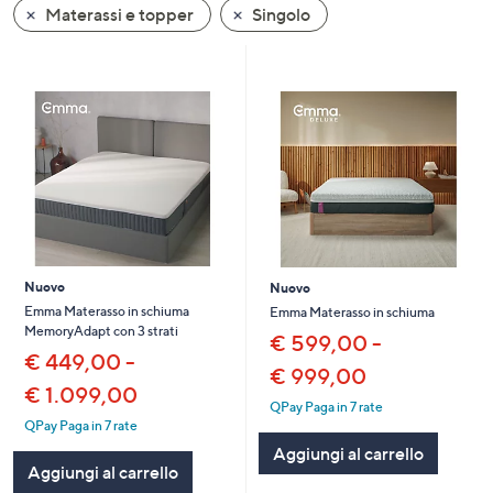
Materassi e topper
Singolo
a
sinistra
o
a
destra
sui
dispositivi
touch
per
consultarli.
Nuovo
Nuovo
Emma Materasso in schiuma
Emma Materasso in schiuma
MemoryAdapt con 3 strati
€ 599,00 -
€ 449,00 -
€ 999,00
€ 1.099,00
QPay Paga in 7 rate
QPay Paga in 7 rate
Aggiungi al carrello
Aggiungi al carrello