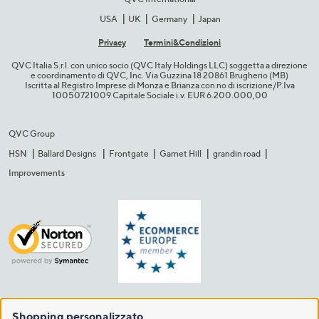
USA
UK
Germany
Japan
Privacy
Termini&C​ondizioni
QVC Italia S.r.l. con unico socio (QVC Italy Holdings LLC) soggetta a direzione
e coordinamento di QVC, Inc. Via Guzzina 18 20861 Brugherio (MB)​
Iscritta al Registro Imprese di Monza e Brianza con no di iscrizione/P.Iva
10050721009 Capitale Sociale i.v. EUR 6.200.000,00​
QVC Group
HSN
Ballard Designs
Frontgate
Garnet Hill
grandin road
Improvements
Shopping personalizzato