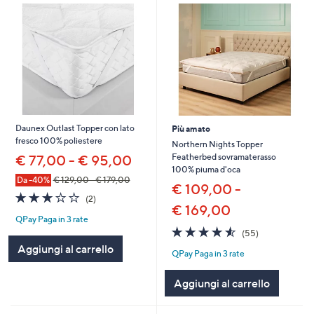
Daunex Outlast Topper con lato
Più amato
fresco 100% poliestere
Northern Nights Topper
Featherbed sovramaterasso
€ 77,00 - € 95,00
100% piuma d'oca
Da -40%
€ 129,00 - € 179,00
€ 109,00 -
3.0
2
(2)
€ 169,00
of
Recensioni
QPay Paga in 3 rate
5
4.5
55
Stars
(55)
of
Recensioni
Aggiungi al carrello
QPay Paga in 3 rate
5
Stars
Aggiungi al carrello