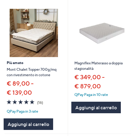
Più amato
Magniflex Materasso a doppia
stagionalità
Mont Chalet Topper 700g/mq
con rivestimento in cotone
€ 349,00 -
€ 89,00 -
€ 879,00
€ 139,00
QPay Paga in 10 rate
4.9
16
(16)
of
Recensioni
Aggiungi al carrello
QPay Paga in 3 rate
5
Stars
Aggiungi al carrello