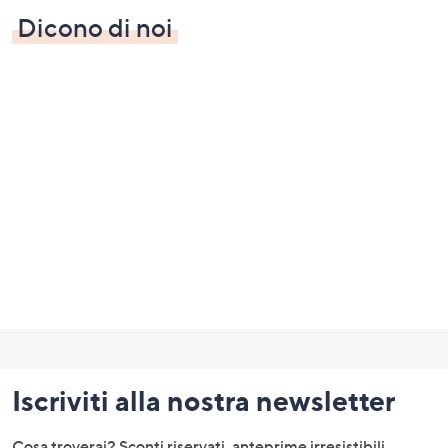
Dicono di noi
Fondo
pagina:
Iscriviti alla nostra newsletter
menu
e
Cosa troverai? Sconti riservati, anteprime irresistibili,