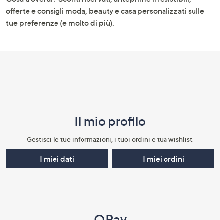
informazioni
offerte e consigli moda, beauty e casa personalizzati sulle
tue preferenze (e molto di più).
Il mio profilo​
Gestisci le tue informazioni, i tuoi ordini e tua wishlist.​
I miei dati
I miei ordini
QPay