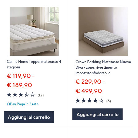
Carillo Home Topper materasso 4
Crown Bedding Materasso Nuova
stagioni
Diva 7 zone, rivestimento
imbottito sfoderabile
€ 119,90 -
€ 229,90 -
€ 189,90
€ 499,90
3.4
12
(12)
of
Recensioni
3.7
6
(6)
QPay Paga in 3 rate
5
of
Recensioni
Stars
5
Aggiungi al carrello
Stars
Aggiungi al carrello