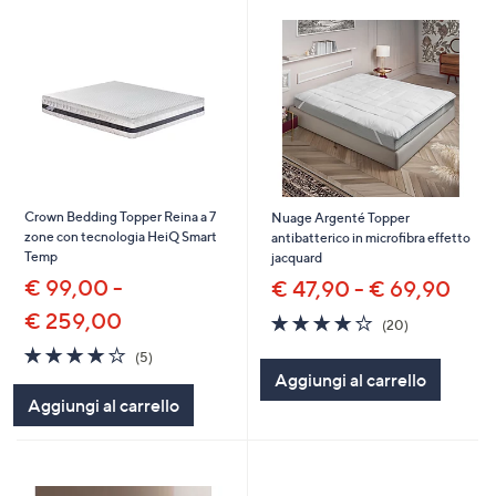
Crown Bedding Topper Reina a 7
Nuage Argenté Topper
zone con tecnologia HeiQ Smart
antibatterico in microfibra effetto
Temp
jacquard
€ 99,00 -
€ 47,90 - € 69,90
€ 259,00
4.2
20
(20)
of
Recensioni
3.8
5
(5)
5
of
Recensioni
Aggiungi al carrello
Stars
5
Aggiungi al carrello
Stars