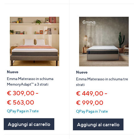
Nuovo
Nuovo
Emma Materasso in schiuma
Emma Materasso in schiuma tre
MemoryAdapt™ a 3 strati
strati
€ 309,00 -
€ 449,00 -
€ 563,00
€ 999,00
QPay Paga in 7 rate
QPay Paga in 7 rate
Aggiungi al carrello
Aggiungi al carrello