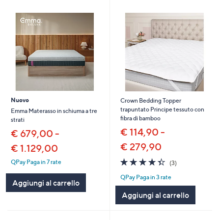
Nuovo
Crown Bedding Topper
trapuntato Principe tessuto con
Emma Materasso in schiuma a tre
fibra di bamboo
strati
€ 114,90 -
€ 679,00 -
€ 279,90
€ 1.129,00
4.3
3
QPay Paga in 7 rate
(3)
of
Recensioni
QPay Paga in 3 rate
5
Aggiungi al carrello
Stars
Aggiungi al carrello