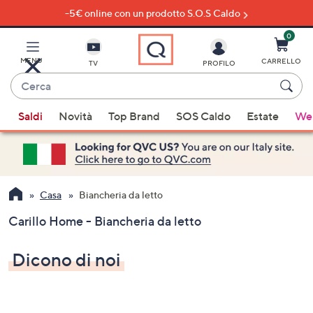
-5€ online con un prodotto S.O.S Caldo
Vai
al
contenuto
0
principale
MENU
CARRELLO
TV
PROFILO
Cerca
Quando
Saldi
Novità
Top Brand
SOS Caldo
Estate
Wel
sono
disponibili
suggerimenti,
usa
i
Casa
Biancheria da letto
tasti
Carillo Home - Biancheria da letto
freccia
su
Dicono di noi
e
giù
oppure
scorri