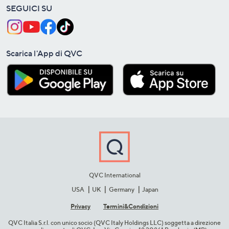
SEGUICI SU
Scarica l'App di QVC
QVC International
USA
UK
Germany
Japan
Privacy
Termini&C​ondizioni
QVC Italia S.r.l. con unico socio (QVC Italy Holdings LLC) soggetta a direzione