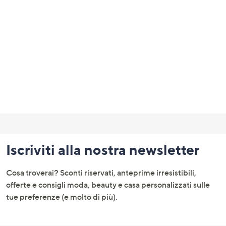
a
sinistra
o
a
destra
sui
dispositivi
touch
per
Fondo
consultarli.
pagina:
Iscriviti alla nostra newsletter
menu
e
Cosa troverai? Sconti riservati, anteprime irresistibili,
informazioni
offerte e consigli moda, beauty e casa personalizzati sulle
tue preferenze (e molto di più).