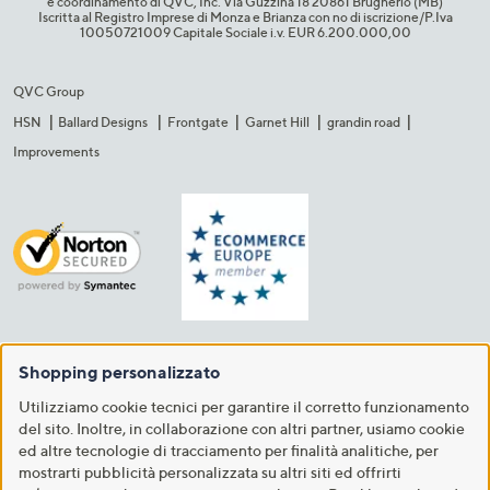
e coordinamento di QVC, Inc. Via Guzzina 18 20861 Brugherio (MB)​
Iscritta al Registro Imprese di Monza e Brianza con no di iscrizione/P.Iva
10050721009 Capitale Sociale i.v. EUR 6.200.000,00​
QVC Group
HSN
Ballard Designs
Frontgate
Garnet Hill
grandin road
Improvements
Shopping personalizzato
Utilizziamo cookie tecnici per garantire il corretto funzionamento
del sito. Inoltre, in collaborazione con altri partner, usiamo cookie
ed altre tecnologie di tracciamento per finalità analitiche, per
mostrarti pubblicità personalizzata su altri siti ed offrirti