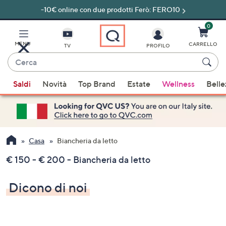
-10€ online con due prodotti Ferò: FERO10
Vai
al
contenuto
0
principale
MENU
CARRELLO
TV
PROFILO
Cerca
Quando
Saldi
Novità
Top Brand
Estate
Wellness
Belle
sono
disponibili
suggerimenti,
usa
i
Casa
Biancheria da letto
tasti
€ 150 - € 200 - Biancheria da letto
freccia
su
Dicono di noi
e
giù
oppure
scorri