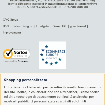
e coordinamento di QVC, Inc. Via Guzzina 18 20861 Brugherio (MB)​
Iscritta al Registro Imprese di Monza e Brianza con no di iscrizione/P.Iva
10050721009 Capitale Sociale i.v. EUR 6.200.000,00​
QVC Group
HSN
Ballard Designs
Frontgate
Garnet Hill
grandin road
Improvements
Shopping personalizzato
Utilizziamo cookie tecnici per garantire il corretto funzionamento
del sito. Inoltre, in collaborazione con altri partner, usiamo cookie
ed altre tecnologie di tracciamento per finalità analitiche, per
mostrarti pubblicità personalizzata su altri siti ed offrirti