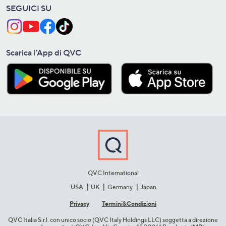
SEGUICI SU
Scarica l'App di QVC
QVC International
USA
UK
Germany
Japan
Privacy
Termini&C​ondizioni
QVC Italia S.r.l. con unico socio (QVC Italy Holdings LLC) soggetta a direzione