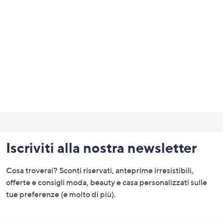
a
sinistra
o
a
destra
sui
dispositivi
touch
per
Fondo
consultarli.
pagina:
Iscriviti alla nostra newsletter
menu
e
Cosa troverai? Sconti riservati, anteprime irresistibili,
informazioni
offerte e consigli moda, beauty e casa personalizzati sulle
tue preferenze (e molto di più).