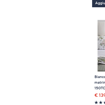
Aggiun
Bianc
matri
150T
€ 13