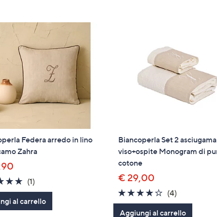
tivi
arli.
perla Federa arredo in lino
Biancoperla Set 2 asciugama
icamo Zahra
viso+ospite Monogram di pu
cotone
,90
€ 29,00
5.0
1
(1)
of
Recensioni
3.8
4
(4)
gi al carrello
5
of
Recensioni
Aggiungi al carrello
Stars
5