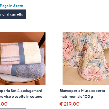
of
Recensioni
aga in 3 rate
5
gi al carrello
Stars
perla Set 4 asciugamani
Biancoperla Musa coperta
e viso e ospite in cotone
matrimoniale 100 g
,00
€ 219,00