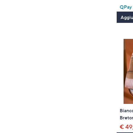
QPay P
Aggiun
Bianco
Breton
€ 49