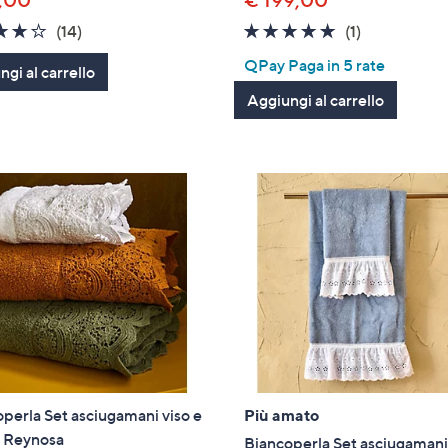
,00
€ 199,00
4.2
14
5.0
1
(14)
(1)
of
Recensioni
of
Recensioni
QPay Paga in 5 rate
gi al carrello
5
5
Aggiungi al carrello
Stars
Stars
perla Set asciugamani viso e
Più amato
e Reynosa
Biancoperla Set asciugamani 