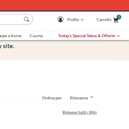
0
Profilo
Carrello
Cart is Empty
Cart
arpe e borse
Cucina
Today's Special Value
& Offerte
Ordina per:
Rilevanza
Rimuovi tutti i filtri