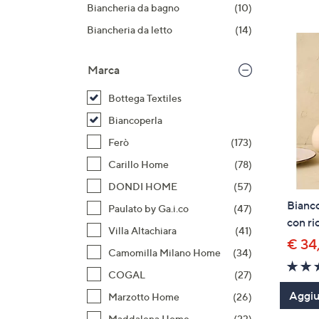
prodotti
o
Biancheria da bagno
(10)
a
Biancheria da letto
(14)
destra
sui
Marca
disposi
touch
Bottega Textiles
per
Biancoperla
consult
Ferò
(173)
Carillo Home
(78)
DONDI HOME
(57)
Bianco
Paulato by Ga.i.co
(47)
con r
Villa Altachiara
(41)
€ 34
Camomilla Milano Home
(34)
COGAL
(27)
Aggiun
Marzotto Home
(26)
Maddalena Home
(23)