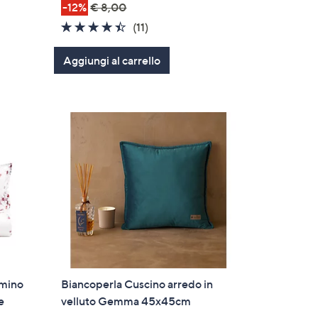
-12%
€ 8,00
4.4
11
(11)
of
Recensioni
Aggiungi al carrello
5
Stars
umino
Biancoperla Cuscino arredo in
e
velluto Gemma 45x45cm