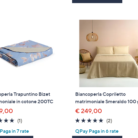
Stars
perla Trapuntino Bizet
Biancoperla Copriletto
moniale in cotone 200TC
matrimoniale Smeraldo 100 
9,00
€ 249,00
5.0
1
5.0
2
(1)
(2)
of
Recensioni
of
Recensioni
aga in 7 rate
QPay Paga in 6 rate
5
5