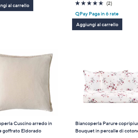
4.5
2
(2)
gi al carrello
of
Recensioni
QPay Paga in 6 rate
5
Aggiungi al carrello
Stars
perla Cuscino arredo in
Biancoperla Parure copripi
 goffrato Eldorado
Bouquet in percalle di coton