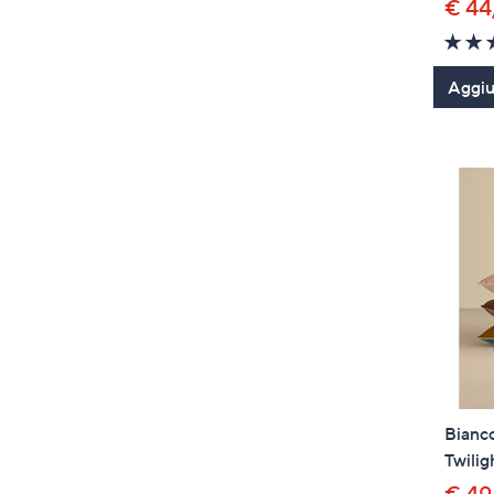
€ 44
Aggiun
Bianc
Twilig