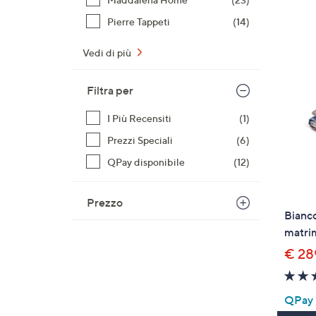
Pierre Tappeti
(14)
Vedi di più
Filtra per
I Più Recensiti
(1)
Prezzi Speciali
(6)
QPay disponibile
(12)
Prezzo
Bianco
matri
€ 28
QPay P