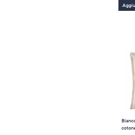
Aggiun
Bianco
cotone