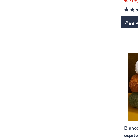
€ 49
Aggiun
Bianco
ospit