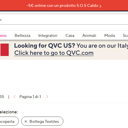
-5€ online con un prodotto S.O.S Caldo
do
ness
Bellezza
Integratori
Casa
Animali
Moda
Sc
bili
imenti,
 35
|
Pagina 1 di 1
e
selezione:
coperla
Bottega Textiles
a