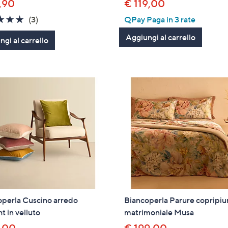
,90
€ 119,00
4.7
3
(3)
QPay Paga in 3 rate
of
Recensioni
Aggiungi al carrello
gi al carrello
5
Stars
operla Cuscino arredo
Biancoperla Parure copripi
ht in velluto
matrimoniale Musa