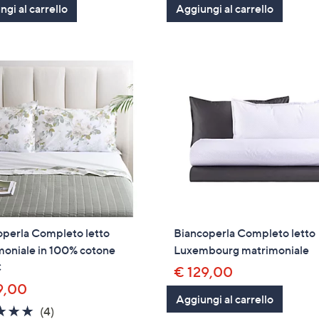
gi al carrello
Aggiungi al carrello
Stars
Stars
operla Completo letto
Biancoperla Completo letto
moniale in 100% cotone
Luxembourg matrimoniale
C
€ 129,00
9,00
Aggiungi al carrello
5.0
4
(4)