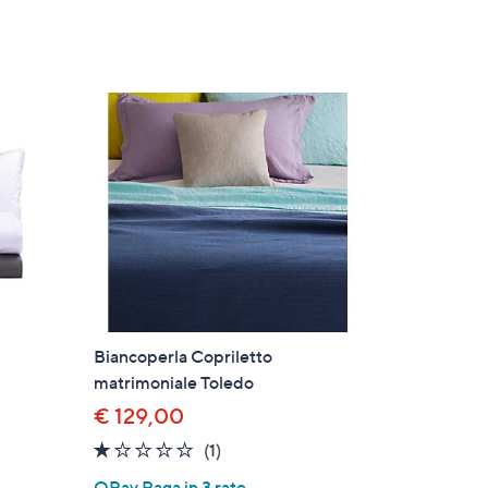
Biancoperla Copriletto
matrimoniale Toledo
€ 129,00
1.0
1
(1)
of
Recensioni
QPay Paga in 3 rate