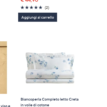
€ 44,90
5.0
2
(2)
of
Recensioni
Aggiungi al carrello
5
Stars
Biancoperla Completo letto Creta
in voile di cotone
viso e