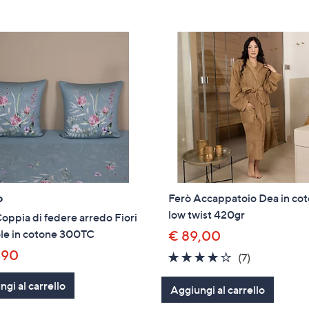
o
Ferò Accappatoio Dea in co
low twist 420gr
oppia di federe arredo Fiori
le in cotone 300TC
€ 89,00
,90
3.9
7
(7)
of
Recensioni
gi al carrello
Aggiungi al carrello
5
Stars