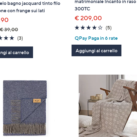
matrimoniale Incanto in raso
elo bagno jacquard tinto filo
300TC
one con frange sui lati
€ 209,00
,90
3.8
5
(5)
€ 39,00
of
Recensioni
5.0
3
(3)
QPay Paga in 6 rate
5
of
Recensioni
Stars
Aggiungi al carrello
gi al carrello
5
Stars