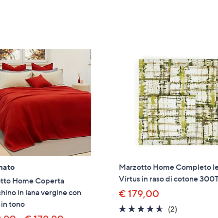
mato
Marzotto Home Completo le
Virtus in raso di cotone 300
tto Home Coperta
hino in lana vergine con
€ 179,00
in tono
4.5
2
(2)