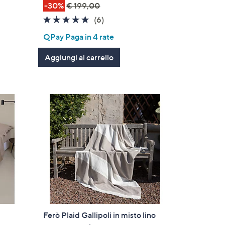
-30%
€ 199,00
4.8
6
(6)
of
Recensioni
QPay Paga in 4 rate
5
Stars
Aggiungi al carrello
Ferò Plaid Gallipoli in misto lino