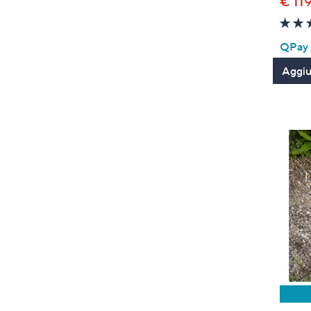
€ 11
QPay P
Aggiun