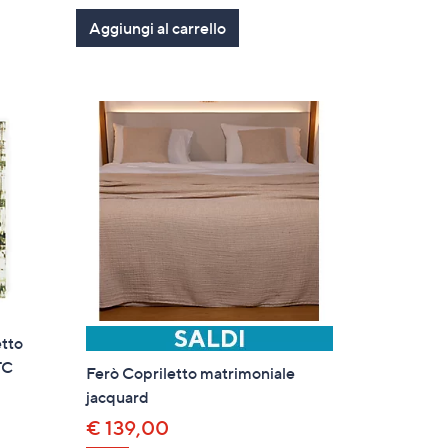
of
Recensioni
Aggiungi al carrello
5
Stars
tto
TC
Ferò Copriletto matrimoniale
jacquard
€ 139,00