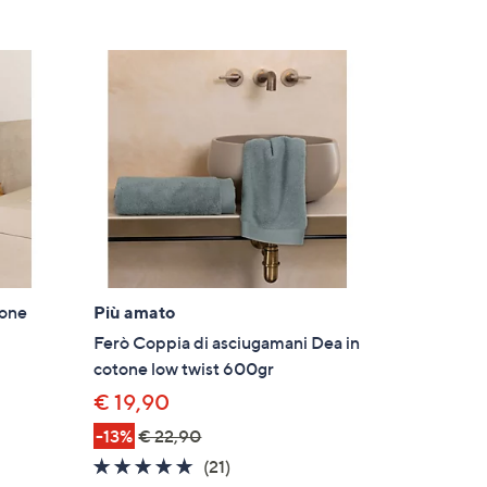
tone
Più amato
Ferò Coppia di asciugamani Dea in
cotone low twist 600gr
€ 19,90
-13%
€ 22,90
4.9
21
(21)