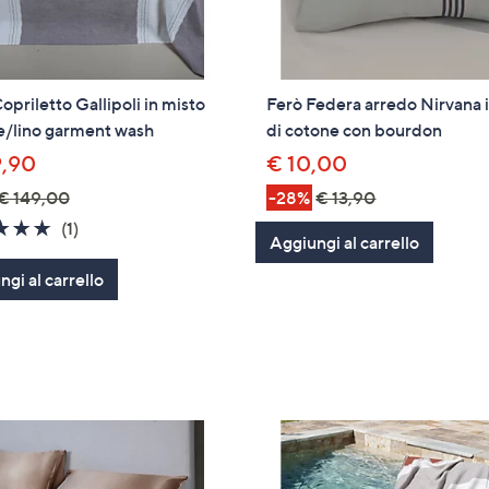
opriletto Gallipoli in misto
Ferò Federa arredo Nirvana i
e/lino garment wash
di cotone con bourdon
9,90
€ 10,00
€ 149,00
-28%
€ 13,90
5.0
1
(1)
Aggiungi al carrello
of
Recensioni
gi al carrello
5
Stars