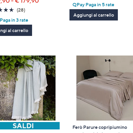
9,90 - € 179,90
of
Recensioni
QPay Paga in 5 rate
5
4.6
28
(28)
Aggiungi al carrello
Stars
of
Recensioni
aga in 3 rate
5
gi al carrello
Stars
Ferò Parure copripiumino