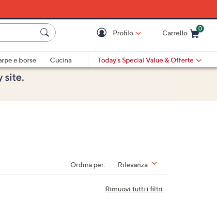
0
Profilo
Carrello
Cart is Empty
Cart
arpe e borse
Cucina
Today's Special Value
& Offerte
Ordina per:
Rilevanza
Rimuovi tutti i filtri