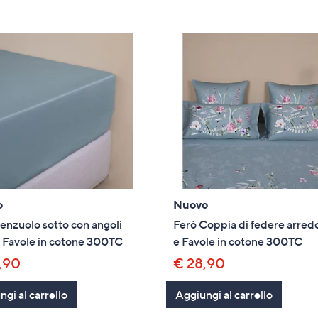
tivi
arli.
o
Nuovo
enzuolo sotto con angoli
Ferò Coppia di federe arredo
e Favole in cotone 300TC
e Favole in cotone 300TC
,90
€ 28,90
gi al carrello
Aggiungi al carrello