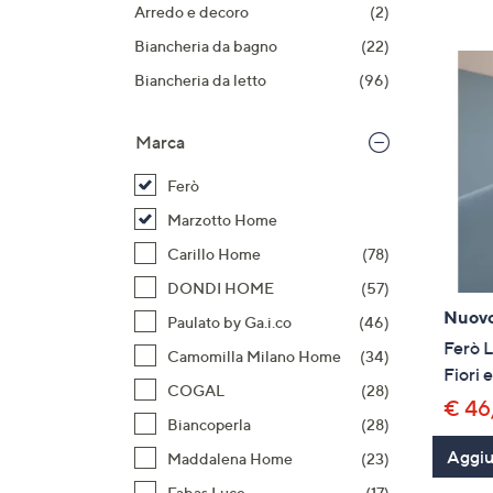
prodotti
o
Arredo e decoro
(2)
a
Biancheria da bagno
(22)
destra
Biancheria da letto
(96)
sui
disposi
Marca
touch
per
Ferò
consult
Marzotto Home
Carillo Home
(78)
DONDI HOME
(57)
Nuov
Paulato by Ga.i.co
(46)
Ferò L
Camomilla Milano Home
(34)
Fiori 
COGAL
(28)
€ 46
Biancoperla
(28)
Aggiun
Maddalena Home
(23)
Fabas Luce
(17)