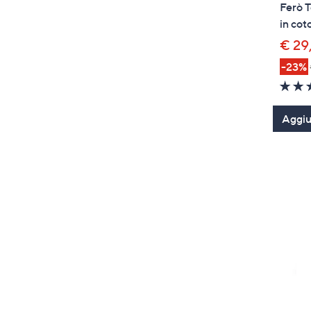
Ferò T
in cot
€ 29
-23%
Aggiun