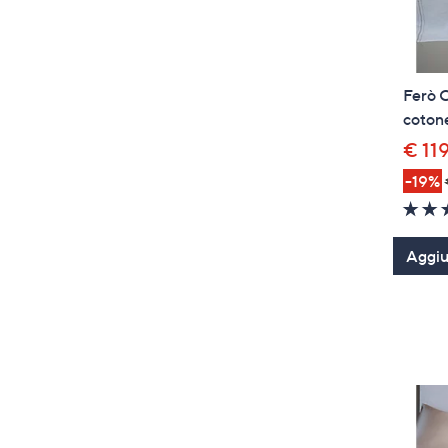
Ferò C
coton
€ 11
-19%
Aggiun