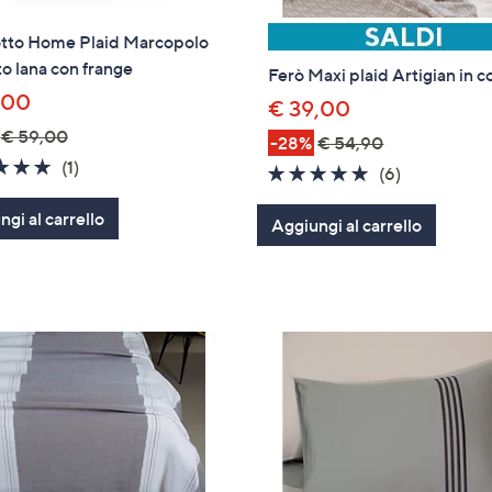
tto Home Plaid Marcopolo
to lana con frange
Ferò Maxi plaid Artigian in 
,00
€ 39,00
€ 59,00
-28%
€ 54,90
5.0
1
(1)
4.7
6
(6)
of
Recensioni
of
Recensioni
gi al carrello
5
Aggiungi al carrello
5
Stars
Stars