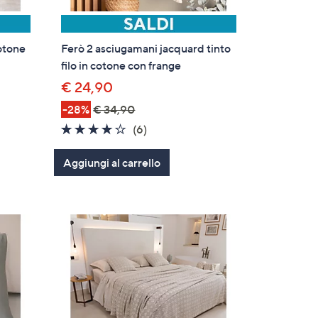
cotone
Ferò 2 asciugamani jacquard tinto
filo in cotone con frange
€ 24,90
-28%
€ 34,90
4.0
6
(6)
of
Recensioni
Aggiungi al carrello
5
Stars