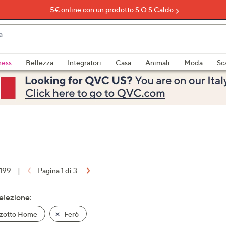
-5€ online con un prodotto S.O.S Caldo
do
ness
Bellezza
Integratori
Casa
Animali
Moda
Sc
bili
imenti,
 199
|
Pagina 1 di 3
e
selezione:
zotto Home
Ferò
a