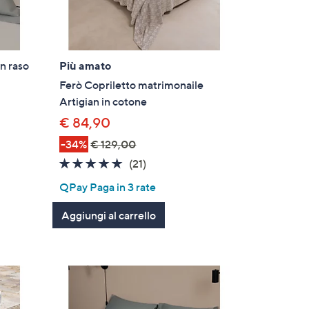
n raso
Più amato
Ferò Copriletto matrimonaile
Artigian in cotone
€ 84,90
-34%
€ 129,00
4.9
21
(21)
of
Recensioni
QPay Paga in 3 rate
5
Stars
Aggiungi al carrello