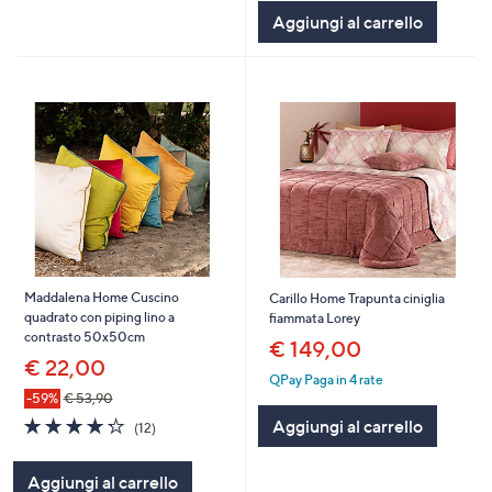
Aggiungi al carrello
Maddalena Home Cuscino
Carillo Home Trapunta ciniglia
quadrato con piping lino a
fiammata Lorey
contrasto 50x50cm
€ 149,00
€ 22,00
QPay Paga in 4 rate
-59%
€ 53,90
4.2
12
Aggiungi al carrello
(12)
of
Recensioni
5
Aggiungi al carrello
Stars