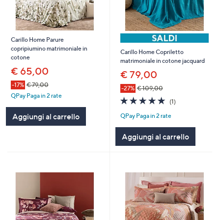
Carillo Home Parure
copripiumino matrimoniale in
Carillo Home Copriletto
cotone
matrimoniale in cotone jacquard
€ 65,00
€ 79,00
-17%
€ 79,00
-27%
€ 109,00
QPay Paga in 2 rate
5.0
1
(1)
of
Recensioni
Aggiungi al carrello
QPay Paga in 2 rate
5
Stars
Aggiungi al carrello