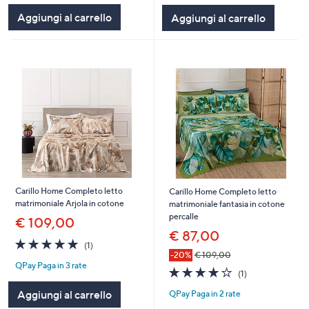
Aggiungi al carrello
Aggiungi al carrello
Carillo Home Completo letto
Carillo Home Completo letto
matrimoniale Arjola in cotone
matrimoniale fantasia in cotone
percalle
€ 109,00
€ 87,00
5.0
1
(1)
of
Recensioni
-20%
€ 109,00
QPay Paga in 3 rate
5
4.0
1
(1)
Stars
of
Recensioni
Aggiungi al carrello
QPay Paga in 2 rate
5
Stars