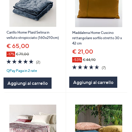
Carillo Home Plaid Selina in
Maddalena Home Cuscino
velluto stropicciato (160x210cm)
rettangolare sorfilo stretto 30 x
42 cm
€ 65,00
€ 21,00
-17%
€ 79,00
-53%
€ 44,90
5.0
2
(2)
of
Recensioni
4.6
7
(7)
QPay Paga in 2 rate
5
of
Recensioni
Stars
5
Aggiungi al carrello
Stars
Aggiungi al carrello