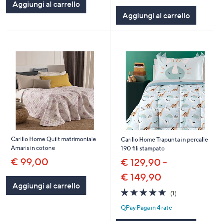
Aggiungi al carrello
5
Aggiungi al carrello
Stars
Carillo Home Quilt matrimoniale
Carillo Home Trapunta in percalle
Amaris in cotone
190 fili stampato
€ 99,00
€ 129,90 -
€ 149,90
Aggiungi al carrello
5.0
1
(1)
of
Recensioni
QPay Paga in 4 rate
5
Stars