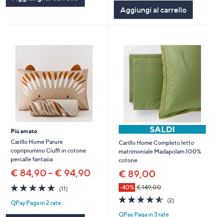
5
Aggiungi al carrello
Stars
Più amato
Carillo Home Parure
Carillo Home Completo letto
copripiumino Ciuffi in cotone
matrimoniale Madapolam 100%
percalle fantasia
cotone
€ 84,90 - € 94,90
€ 89,00
4.7
11
-40%
€ 149,00
(11)
of
Recensioni
4.5
2
(2)
QPay Paga in 2 rate
5
of
Recensioni
Stars
QPay Paga in 3 rate
5