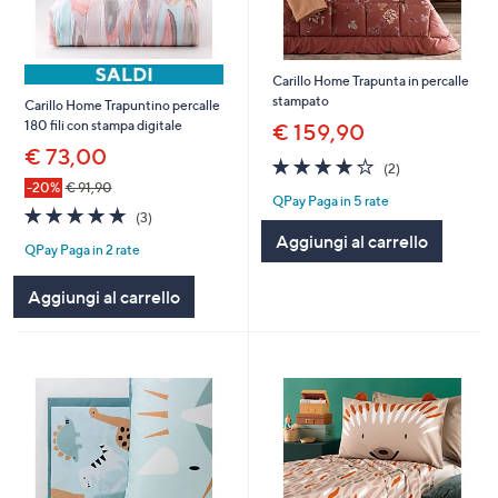
Carillo Home Trapunta in percalle
stampato
Carillo Home Trapuntino percalle
180 fili con stampa digitale
€ 159,90
€ 73,00
4.0
2
(2)
of
Recensioni
-20%
€ 91,90
QPay Paga in 5 rate
5
4.7
3
(3)
Stars
of
Recensioni
Aggiungi al carrello
QPay Paga in 2 rate
5
Stars
Aggiungi al carrello