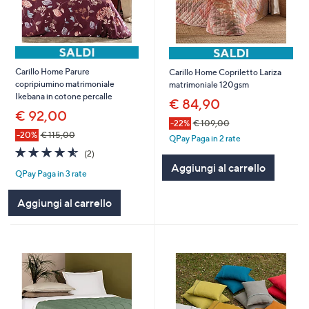
Carillo Home Parure
Carillo Home Copriletto Lariza
copripiumino matrimoniale
matrimoniale 120gsm
Ikebana in cotone percalle
€ 84,90
€ 92,00
-22%
€ 109,00
-20%
€ 115,00
QPay Paga in 2 rate
4.5
2
(2)
of
Recensioni
Aggiungi al carrello
QPay Paga in 3 rate
5
Stars
Aggiungi al carrello