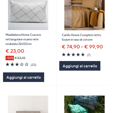
Maddalena Home Cuscino
Carillo Home Completo letto
rettangolare ricamo rete
Soave in raso di cotone
ondulata 32x50cm
€ 74,90 - € 99,90
€ 23,00
4.6
7
(7)
of
Recensioni
-56%
€ 53,10
5
3.3
23
(23)
Aggiungi al carrello
Stars
of
Recensioni
5
Aggiungi al carrello
Stars