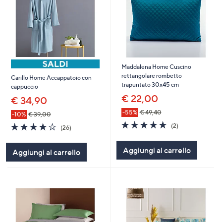
Maddalena Home Cuscino
rettangolare rombetto
Carillo Home Accappatoio con
trapuntato 30x45 cm
cappuccio
€ 22,00
€ 34,90
-55%
€ 49,40
-10%
€ 39,00
5.0
2
4.1
26
(2)
(26)
of
Recensioni
of
Recensioni
5
5
Aggiungi al carrello
Stars
Aggiungi al carrello
Stars