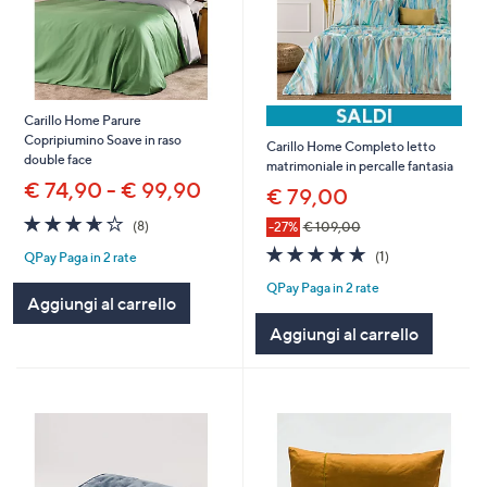
Carillo Home Parure
Copripiumino Soave in raso
Carillo Home Completo letto
double face
matrimoniale in percalle fantasia
€ 74,90 - € 99,90
€ 79,00
3.6
8
(8)
-27%
€ 109,00
of
Recensioni
5.0
1
(1)
QPay Paga in 2 rate
5
of
Recensioni
Stars
QPay Paga in 2 rate
5
Aggiungi al carrello
Stars
Aggiungi al carrello