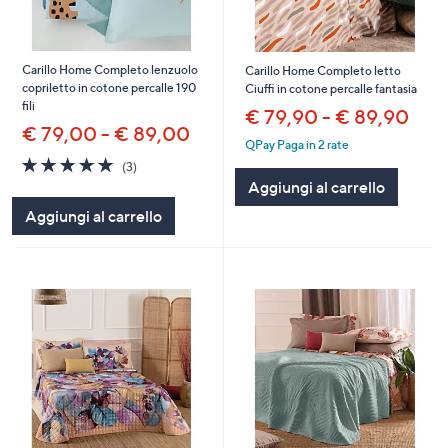
Carillo Home Completo lenzuolo
Carillo Home Completo letto
copriletto in cotone percalle 190
Ciuffi in cotone percalle fantasia
fili
€ 79,90 - € 89,90
€ 79,00 - € 89,00
QPay Paga in 2 rate
5.0
3
(3)
of
Recensioni
Aggiungi al carrello
5
Aggiungi al carrello
Stars