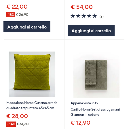
€ 22,00
€ 54,00
5.0
2
-18%
€ 26,90
(2)
of
Recensioni
5
Aggiungi al carrello
Aggiungi al carrello
Stars
Maddalena Home Cuscino arredo
Appena visto in tv
quadrato trapuntato 45x45 cm
Carillo Home Set di asciugamani
Glamour in cotone
€ 28,00
€ 12,90
-54%
€ 61,20