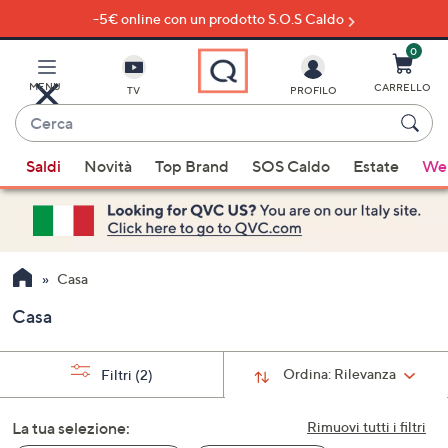
-5€ online con un prodotto S.O.S Caldo
Vai
al
contenuto
0
principale
MENU
CARRELLO
TV
PROFILO
Cerca
Quando
Saldi
Novità
Top Brand
SOS Caldo
Estate
Wel
sono
disponibili
suggerimenti,
usa
i
Casa
tasti
Casa
freccia
su
e
Ordina:
Rilevanza
Filtri
(2)
giù
oppure
La tua selezione:
Rimuovi tutti i filtri
scorri