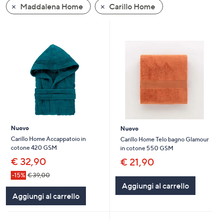
Maddalena Home
Carillo Home
a
sinistra
o
a
destra
sui
dispositivi
touch
per
consultarli.
Nuovo
Nuovo
Carillo Home Accappatoio in
Carillo Home Telo bagno Glamour
cotone 420 GSM
in cotone 550 GSM
€ 32,90
€ 21,90
-15%
€ 39,00
Aggiungi al carrello
Aggiungi al carrello