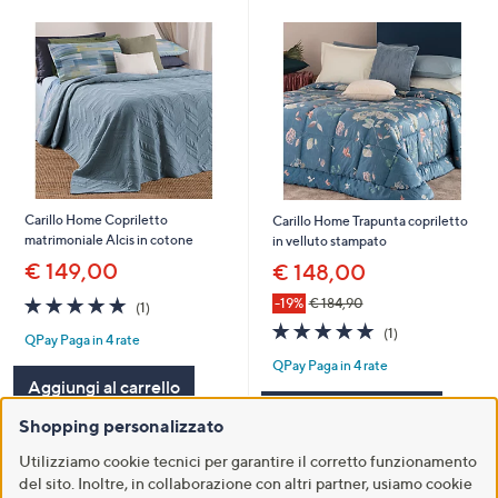
Carillo Home Copriletto
Carillo Home Trapunta copriletto
matrimoniale Alcis in cotone
in velluto stampato
€ 149,00
€ 148,00
5.0
1
-19%
€ 184,90
(1)
of
Recensioni
5.0
1
(1)
QPay Paga in 4 rate
5
of
Recensioni
Stars
QPay Paga in 4 rate
5
Aggiungi al carrello
Stars
Aggiungi al carrello
Shopping personalizzato
Utilizziamo cookie tecnici per garantire il corretto funzionamento
del sito. Inoltre, in collaborazione con altri partner, usiamo cookie