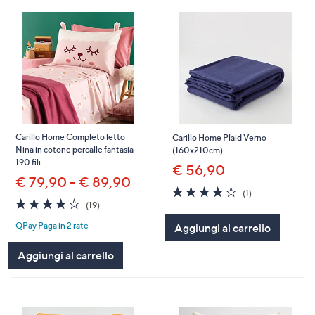
Carillo Home Completo letto
Carillo Home Plaid Verno
Nina in cotone percalle fantasia
(160x210cm)
190 fili
€ 56,90
€ 79,90 - € 89,90
4.0
1
(1)
4.2
19
of
Recensioni
(19)
of
Recensioni
5
QPay Paga in 2 rate
Aggiungi al carrello
5
Stars
Stars
Aggiungi al carrello