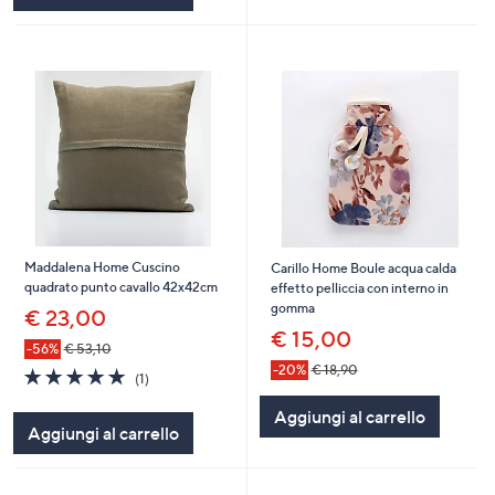
Maddalena Home Cuscino
Carillo Home Boule acqua calda
quadrato punto cavallo 42x42cm
effetto pelliccia con interno in
gomma
€ 23,00
€ 15,00
-56%
€ 53,10
-20%
€ 18,90
5.0
1
(1)
of
Recensioni
5
Aggiungi al carrello
Aggiungi al carrello
Stars