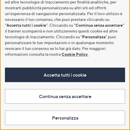
ed altre tecnologie di tracciamento per finalità analitiche, per
mostrarti pubblicità personalizzata su altri siti ed offrirti
un’esperienza di navigazione personalizzata. Per il loro utilizzo è
necessario il tuo consenso, che puoi prestare cliccando su
"
Accetta tutti i cookie
". Cliccando su "
Continua senza accettare
"
il banner scomparirà e non utilizzeremo questi cookie ed altre
tecnologie di tracciamento. Cliccando su "
Personalizza
" puoi
personalizzare le tue impostazioni o in qualunque momento
revocare il tuo consenso se lo hai già dato. Per maggiori
Carillo Home Completo letto
informazioni consulta la nostra
Cookie Policy
.
matrimoniale in cotone
Carillo Home Completo letto in
cotone
€ 54,90
€ 62,90
Accetta tutti i cookie
Aggiungi al carrello
-20%
€ 79,00
4.5
2
(2)
of
Recensioni
QPay Paga in 2 rate
5
Continua senza accettare
Stars
Aggiungi al carrello
Personalizza