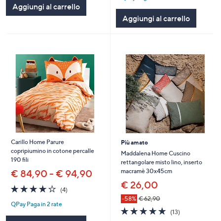
Aggiungi al carrello
Stars
Aggiungi al carrello
Carillo Home Parure
Più amato
copripiumino in cotone percalle
Maddalena Home Cuscino
190 fili
rettangolare misto lino, inserto
macramè 30x45cm
€ 84,90 - € 94,90
€ 26,00
4.0
4
(4)
of
Recensioni
-58%
€ 62,90
QPay Paga in 2 rate
5
4.8
13
(13)
Stars
of
Recensioni