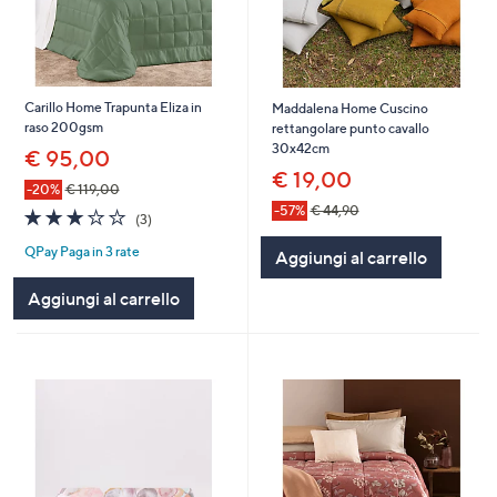
Carillo Home Trapunta Eliza in
Maddalena Home Cuscino
raso 200gsm
rettangolare punto cavallo
30x42cm
€ 95,00
€ 19,00
-20%
€ 119,00
-57%
€ 44,90
3.0
3
(3)
of
Recensioni
QPay Paga in 3 rate
5
Aggiungi al carrello
Stars
Aggiungi al carrello