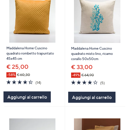
Maddalena Home Cuscino
Maddalena Home Cuscino
quadrato rombetto trapuntato
quadrato misto lino, ricamo
45x45 cm
corallo 50x50cm
€ 25,00
€ 33,00
-58%
€ 60,30
-49%
€ 64,90
4.4
14
4.0
5
(14)
(5)
of
Recensioni
of
Recensioni
5
5
Aggiungi al carrello
Aggiungi al carrello
Stars
Stars