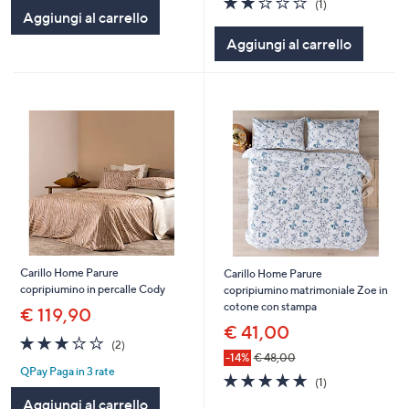
(1)
of
Recensioni
Aggiungi al carrello
5
Aggiungi al carrello
Stars
Carillo Home Parure
Carillo Home Parure
copripiumino in percalle Cody
copripiumino matrimoniale Zoe in
cotone con stampa
€ 119,90
€ 41,00
3.0
2
(2)
of
Recensioni
-14%
€ 48,00
QPay Paga in 3 rate
5
5.0
1
(1)
Stars
of
Recensioni
Aggiungi al carrello