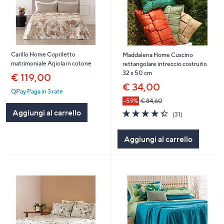
Carillo Home Copriletto
Maddalena Home Cuscino
matrimoniale Arjiola in cotone
rettangolare intreccio costruito
32 x 50 cm
€ 119,00
€ 34,00
QPay Paga in 3 rate
-59%
€ 84,60
4.3
31
Aggiungi al carrello
(31)
of
Recensioni
5
Aggiungi al carrello
Stars