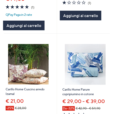
1.0
1
(1)
5.0
1
of
Recensioni
(1)
of
Recensioni
5
QPay Paga in 2 rate
Aggiungi al carrello
5
Stars
Stars
Aggiungi al carrello
Carillo Home Cuscino arredo
Carillo Home Parure
Izamal
copripiumino in cotone
€ 21,00
€ 29,00 - € 39,00
-25%
€ 28,00
Da -32%
€ 42,90 - € 59,90
2.0
1