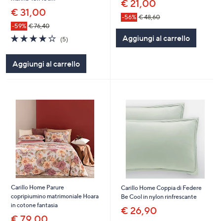
€ 21,00
€ 31,00
-56%
€ 48,60
-59%
€ 76,40
3.8
5
Aggiungi al carrello
(5)
of
Recensioni
5
Aggiungi al carrello
Stars
Carillo Home Parure
Carillo Home Coppia di Federe
copripiumino matrimoniale Hoara
Be Cool in nylon rinfrescante
in cotone fantasia
€ 26,90
€ 79,00