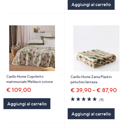
Aggiungi al carrello
Carillo Home Copriletto
Carillo Home Zama Plaid in
matrimoniale Melika in cotone
peluches fantasia
€ 109,00
€ 39,90 - € 87,90
5.0
4
(4)
of
Recensioni
Aggiungi al carrello
5
Aggiungi al carrello
Stars