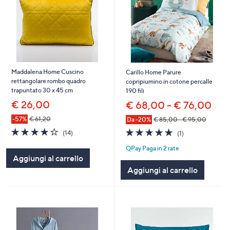
Maddalena Home Cuscino
Carillo Home Parure
rettangolare rombo quadro
copripiumino in cotone percalle
trapuntato 30 x 45 cm
190 fili
€ 26,00
€ 68,00 - € 76,00
-57%
€ 61,20
Da -20%
€ 85,00 - € 95,00
4.1
14
5.0
1
(14)
(1)
of
Recensioni
of
Recensioni
QPay Paga in 2 rate
5
5
Aggiungi al carrello
Stars
Stars
Aggiungi al carrello