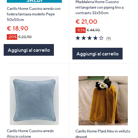
Maddalena Home Cuscino
rettangolare con piping lino a
Carillo Home Cuscino arredo con
contrasto 32x50cm
fodera fantasia modello Pepe
50x50cm
€ 21,00
€ 18,90
-53%
€ 44,90
3.8
9
-20%
€ 23,90
(9)
of
Recensioni
5
Aggiungi al carrello
Aggiungi al carrello
Stars
Carillo Home Cuscino arredo
Carillo Home Plaid Akio in velluto
Alcis in cotone
devoré