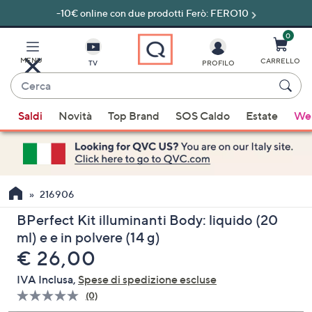
-10€ online con due prodotti Ferò: FERO10
Vai
al
contenuto
0
principale
MENU
CARRELLO
TV
PROFILO
Cerca
Quando
Saldi
Novità
Top Brand
SOS Caldo
Estate
Wel
sono
disponibili
suggerimenti,
usa
i
216906
tasti
BPerfect Kit illuminanti Body: liquido (20
freccia
ml) e e in polvere (14 g)
su
eliminato
€ 26,00
e
giù
IVA Inclusa,
Spese di spedizione escluse
oppure
(0)
Nessuna
scorri