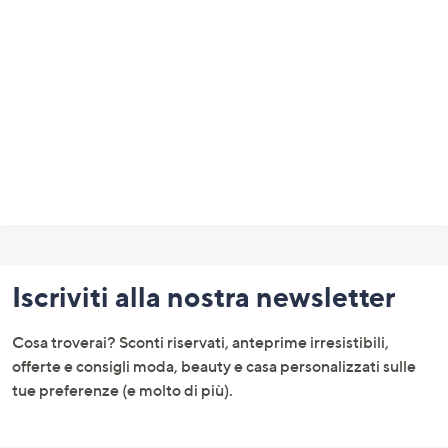
a
sinistra
o
a
destra
sui
dispositivi
touch
per
Fondo
consultarli.
pagina:
Iscriviti alla nostra newsletter
menu
e
Cosa troverai? Sconti riservati, anteprime irresistibili,
informazioni
offerte e consigli moda, beauty e casa personalizzati sulle
tue preferenze (e molto di più).