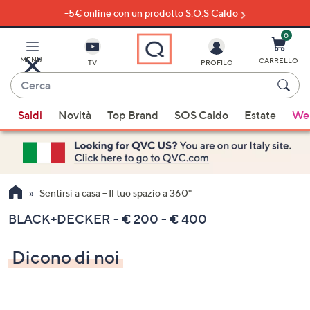
-5€ online con un prodotto S.O.S Caldo
Vai
al
contenuto
0
principale
MENU
CARRELLO
TV
PROFILO
Cerca
Quando
Saldi
Novità
Top Brand
SOS Caldo
Estate
Wel
sono
disponibili
suggerimenti,
usa
i
Sentirsi a casa – Il tuo spazio a 360°
tasti
BLACK+DECKER - € 200 - € 400
freccia
su
Dicono di noi
e
giù
oppure
scorri