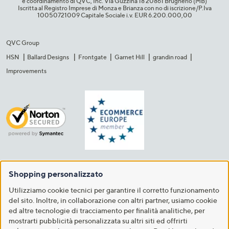
e coordinamento di QVC, Inc. Via Guzzina 18 20861 Brugherio (MB)​
Iscritta al Registro Imprese di Monza e Brianza con no di iscrizione/P.Iva
10050721009 Capitale Sociale i.v. EUR 6.200.000,00​
QVC Group
HSN
Ballard Designs
Frontgate
Garnet Hill
grandin road
Improvements
Shopping personalizzato
Utilizziamo cookie tecnici per garantire il corretto funzionamento
del sito. Inoltre, in collaborazione con altri partner, usiamo cookie
ed altre tecnologie di tracciamento per finalità analitiche, per
mostrarti pubblicità personalizzata su altri siti ed offrirti