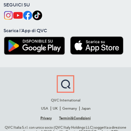
SEGUICI SU
Scarica l'App di QVC
QVC International
USA
UK
Germany
Japan
Privacy
Termini&C​ondizioni
QVC Italia S.r.l. con unico socio (QVC Italy Holdings LLC) soggetta a direzione