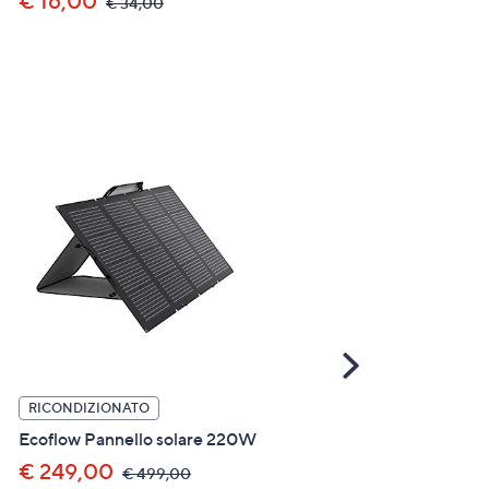
€ 16,00
,
€ 34,00
was,
€ 130,00
,
€ 229,00
€
was,
34,00
5.0
€
of
229,
5
Stars
Scroll
Right
RICONDIZIONATO
PREZZO OUTLET
Ecoflow Pannello solare 220W
Colop Stampante e-mark 
multi-superficie a colori c
€ 249,00
,
€ 499,00