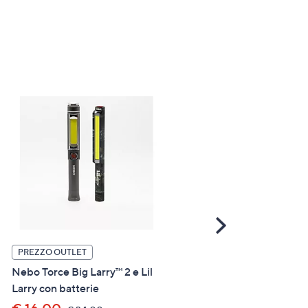
Scroll
Right
PREZZO OUTLET
PREZZO OUTLET
Nebo Torce Big Larry™ 2 e Lil
Colop Stampante e-mark 
Larry con batterie
multi-superficie a colori c
accessori