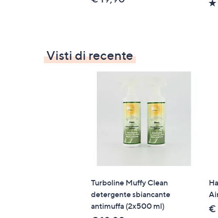
Visti di recente
Turboline Muffy Clean
Ha
detergente sbiancante
Ai
antimuffa (2x500 ml)
€