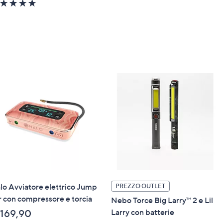
4.6
€
of
499,00
5
Stars
lo Avviatore elettrico Jump
PREZZO OUTLET
r con compressore e torcia
Nebo Torce Big Larry™ 2 e Lil
Larry con batterie
 169,90