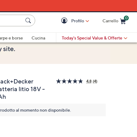
0
Profilo
Carrello
Cart is Empty
Cart
arpe e borse
Cucina
Today's Special Value
& Offerte
lack+Decker
4.8
(4)
Leggi
tteria litio 18V -
4
recensioni.
Ah
Stesso
link
alla
rodotto al momento non disponibile.
pagina.