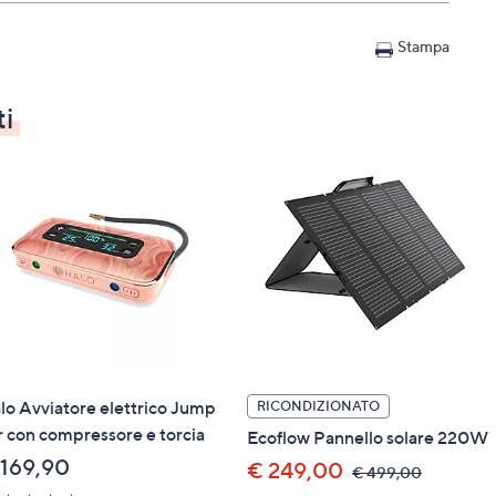
Stampa
ti
lo Avviatore elettrico Jump
RICONDIZIONATO
r con compressore e torcia
Ecoflow Pannello solare 220W
 169,90
€ 249,00
,
€ 499,00
was,