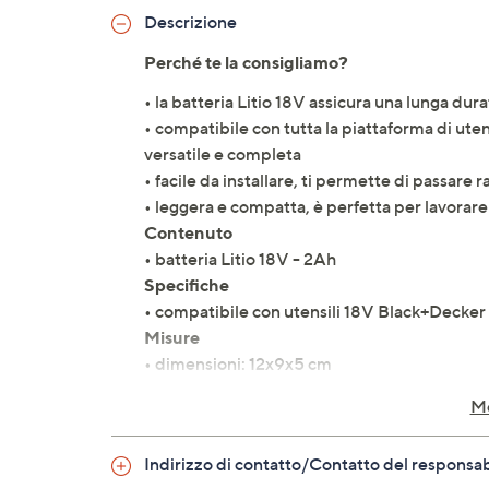
Descrizione
Perché te la consigliamo?
• la batteria Litio 18V assicura una lunga dura
• compatibile con tutta la piattaforma di ute
versatile e completa
• facile da installare, ti permette di passare 
• leggera e compatta, è perfetta per lavora
Contenuto
• batteria Litio 18V - 2Ah
Specifiche
• compatibile con utensili 18V Black+Decker p
Misure
• dimensioni: 12x9x5 cm
• peso: 410 g
Mo
Prodotto soggetto a ritiro RAEE gratuito. P
Indirizzo di contatto/Contatto del responsa