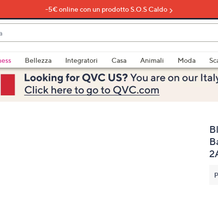
-5€ online con un prodotto S.O.S Caldo
do
ness
Bellezza
Integratori
Casa
Animali
Moda
Sc
bili
imenti,
B
Ba
2
e
P
a