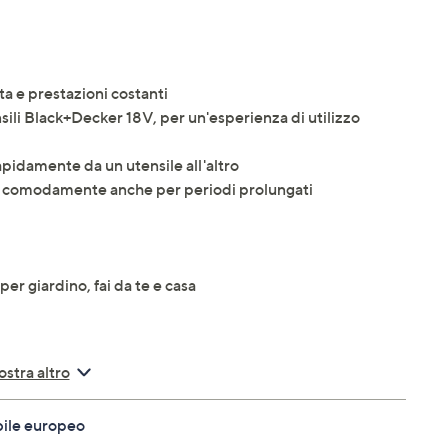
ta e prestazioni costanti
nsili Black+Decker 18V, per un'esperienza di utilizzo
rapidamente da un utensile all'altro
re comodamente anche per periodi prolungati
er giardino, fai da te e casa
stra altro
er maggiori informazioni
clicca qui
bile europeo