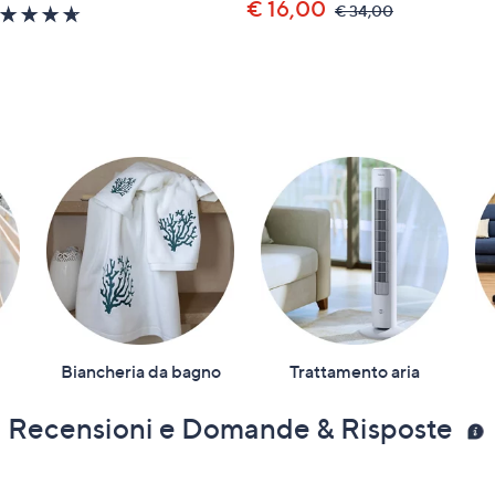
€ 16,00
,
€ 34,00
4.6
was,
of
€
5
34,00
Stars
Biancheria da bagno
Trattamento aria
Recensioni e Domande & Risposte