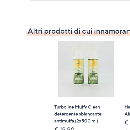
Altri prodotti di cui innamorar
Turboline Muffy Clean
Ha
detergente sbiancante
Ai
antimuffa (2x500 ml)
€
€ 19,90