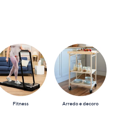
accessori
was,
€
€ 130,00
,
€ 229,00
499,00
was,
5.0
€
of
229,
5
Stars
Fitness
Arredo e decoro