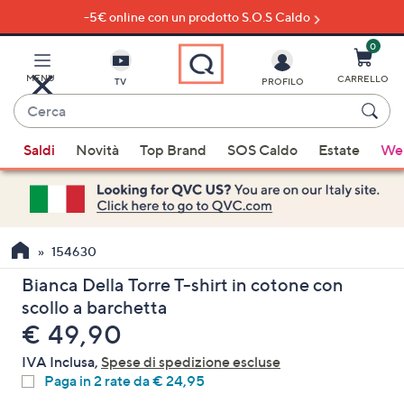
-5€ online con un prodotto S.O.S Caldo
Vai
al
contenuto
0
principale
MENU
CARRELLO
TV
PROFILO
Cerca
Quando
Saldi
Novità
Top Brand
SOS Caldo
Estate
Wel
sono
disponibili
suggerimenti,
usa
i
154630
tasti
Bianca Della Torre T-shirt in cotone con
freccia
scollo a barchetta
su
eliminato
€ 49,90
e
giù
IVA Inclusa,
Spese di spedizione escluse
oppure
Paga in 2 rate da € 24,95
scorri