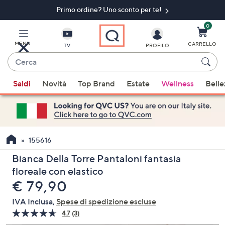
Primo ordine? Uno sconto per te!​
Vai
al
contenuto
0
principale
MENU
CARRELLO
TV
PROFILO
Cerca
Quando
Saldi
Novità
Top Brand
Estate
Wellness
Belle
sono
disponibili
suggerimenti,
usa
i
155616
tasti
Bianca Della Torre Pantaloni fantasia
freccia
floreale con elastico
su
eliminato
€ 79,90
e
giù
IVA Inclusa,
Spese di spedizione escluse
oppure
4.7
(3)
Leggi
scorri