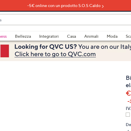
-5€ online con un prodotto S.O.S Caldo
do
ness
Bellezza
Integratori
Casa
Animali
Moda
Sc
bili
imenti,
B
el
€
-
e
IV
De
a