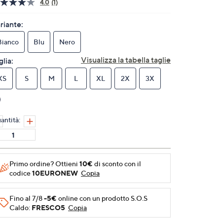
4.0
(1)
Leggi
1
recensione.
riante:
Stesso
link
Bianco
Blu
Nero
alla
pagina.
Visualizza la tabella taglie
glia:
XS
S
M
L
XL
2X
3X
antità:
Primo ordine? Ottieni
10€
di sconto con il
codice
10EURONEW
Copia
Fino al 7/8
-5€
online con un prodotto S.O.S
Caldo:
FRESCO5
Copia