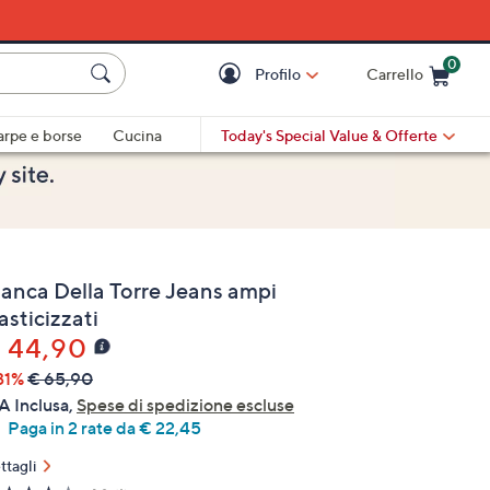
0
Profilo
Carrello
Cart is Empty
Cart
arpe e borse
Cucina
Today's Special Value
& Offerte
ianca Della Torre Jeans ampi
asticizzati
 44,90
31%
€ 65,90
A Inclusa,
Spese di spedizione escluse
Paga in 2 rate da € 22,45
ttagli