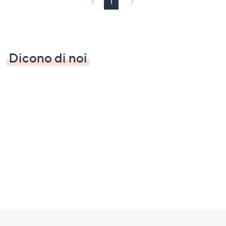
1
Dicono di noi
Fondo