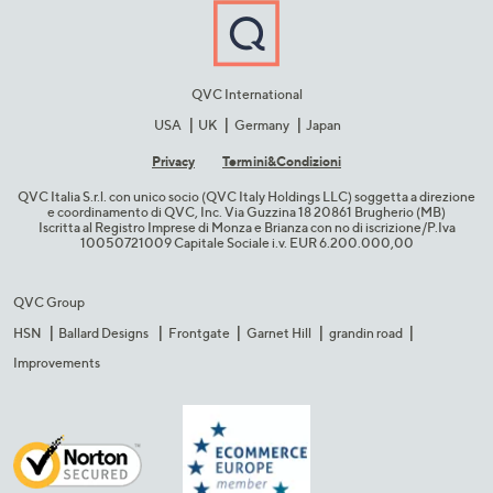
QVC International
USA
UK
Germany
Japan
Privacy
Termini&C​ondizioni
QVC Italia S.r.l. con unico socio (QVC Italy Holdings LLC) soggetta a direzione
e coordinamento di QVC, Inc. Via Guzzina 18 20861 Brugherio (MB)​
Iscritta al Registro Imprese di Monza e Brianza con no di iscrizione/P.Iva
10050721009 Capitale Sociale i.v. EUR 6.200.000,00​
QVC Group
HSN
Ballard Designs
Frontgate
Garnet Hill
grandin road
Improvements