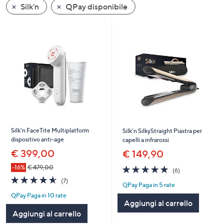
Silk'n
QPay disponibile
a
sinistra
o
a
destra
sui
dispositivi
touch
per
consultarli.
Silk'n FaceTite Multiplatform
Silk’n SilkyStraight Piastra per
dispositivo anti-age
capelli a infrarossi
€ 399,00
€ 149,90
4.7
6
-16%
€ 479,00
(6)
of
Recensioni
4.6
7
(7)
QPay Paga in 5 rate
5
of
Recensioni
Stars
QPay Paga in 10 rate
5
Aggiungi al carrello
Stars
Aggiungi al carrello