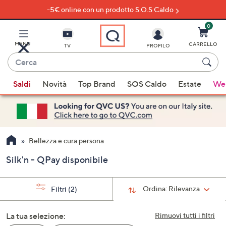
-5€ online con un prodotto S.O.S Caldo
Vai
al
contenuto
0
principale
MENU
CARRELLO
TV
PROFILO
Cerca
Quando
Saldi
Novità
Top Brand
SOS Caldo
Estate
Wel
sono
disponibili
suggerimenti,
usa
i
Bellezza e cura persona
tasti
Silk'n - QPay disponibile
freccia
su
e
Ordina:
Rilevanza
Filtri
(2)
giù
oppure
La tua selezione:
Rimuovi tutti i filtri
scorri