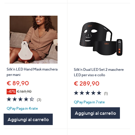
Silk’n LED Hand Mask maschera
Silk’n Dual LED Set 2 maschere
per mani
LED per viso e collo
€ 89,90
€ 289,90
5.0
1
-47%
€ 169,90
(1)
of
Recensioni
4.3
3
(3)
QPay Paga in 7 rate
5
of
Recensioni
Stars
QPay Paga in 4 rate
5
Aggiungi al carrello
Stars
Aggiungi al carrello