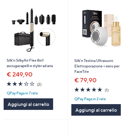
Silk’n SilkyAir Flex 8in1
Silk'n Testina Ultrasuoni
asciugacapelli e styler ad aria
Elettroporazione + siero per
FaceTite
€ 249,90
€ 79,90
2.5
2
(2)
of
Recensioni
5.0
1
(1)
QPay Paga in 7 rate
5
of
Recensioni
QPay Paga in 2 rate
Stars
5
Aggiungi al carrello
Stars
Aggiungi al carrello