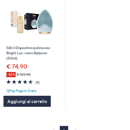
Silk’n Dispositivo pulizia viso
Bright Lux + siero Balancer
(50ml)
€ 74,90
-42%
€ 129,90
4.5
8
(8)
of
Recensioni
QPay Paga in 3 rate
5
Stars
Aggiungi al carrello