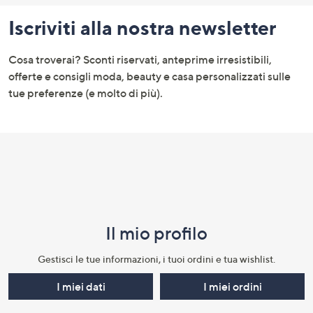
pagina:
Iscriviti alla nostra newsletter
menu
e
Cosa troverai? Sconti riservati, anteprime irresistibili,
informazioni
offerte e consigli moda, beauty e casa personalizzati sulle
tue preferenze (e molto di più).
Il mio profilo​
Gestisci le tue informazioni, i tuoi ordini e tua wishlist.​
I miei dati
I miei ordini