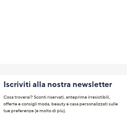
a
sinistra
o
a
destra
sui
dispositivi
touch
per
Fondo
consultarli.
pagina:
Iscriviti alla nostra newsletter
menu
e
Cosa troverai? Sconti riservati, anteprime irresistibili,
informazioni
offerte e consigli moda, beauty e casa personalizzati sulle
tue preferenze (e molto di più).