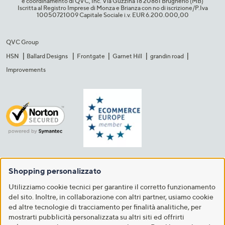
e coordinamento di QVC, Inc. Via Guzzina 18 20861 Brugherio (MB)​
Iscritta al Registro Imprese di Monza e Brianza con no di iscrizione/P.Iva
10050721009 Capitale Sociale i.v. EUR 6.200.000,00​
QVC Group
HSN
Ballard Designs
Frontgate
Garnet Hill
grandin road
Improvements
Shopping personalizzato
Utilizziamo cookie tecnici per garantire il corretto funzionamento
del sito. Inoltre, in collaborazione con altri partner, usiamo cookie
ed altre tecnologie di tracciamento per finalità analitiche, per
mostrarti pubblicità personalizzata su altri siti ed offrirti