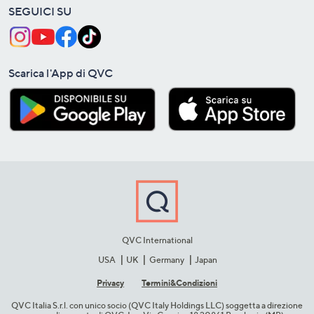
SEGUICI SU
Scarica l'App di QVC
QVC International
USA
UK
Germany
Japan
Privacy
Termini&C​ondizioni
QVC Italia S.r.l. con unico socio (QVC Italy Holdings LLC) soggetta a direzione