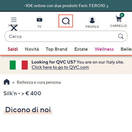
-10€ online con due prodotti Ferò: FERO10
Vai
al
contenuto
0
principale
MENU
CARRELLO
TV
PROFILO
Cerca
Quando
Saldi
Novità
Top Brand
Estate
Wellness
Belle
sono
disponibili
suggerimenti,
usa
i
Bellezza e cura persona
tasti
Silk'n - > € 400
freccia
su
Dicono di noi
e
giù
oppure
scorri