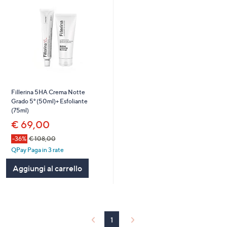
Fillerina 5HA Crema Notte
Grado 5° (50ml)+ Esfoliante
(75ml)
€ 69,00
-36%
€ 108,00
QPay Paga in 3 rate
Aggiungi al carrello
1