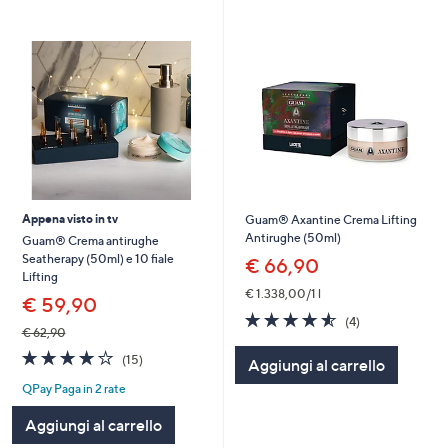
Appena visto in tv
Guam® Axantine Crema Lifting
Antirughe (50ml)
Guam® Crema antirughe
Seatherapy (50ml) e 10 fiale
€ 66,90
Lifting
€ 1.338,00/1 l
€ 59,90
4.5
4
(4)
€ 62,90
of
Recensioni
5
4.1
15
(15)
Aggiungi al carrello
Stars
of
Recensioni
QPay Paga in 2 rate
5
Stars
Aggiungi al carrello