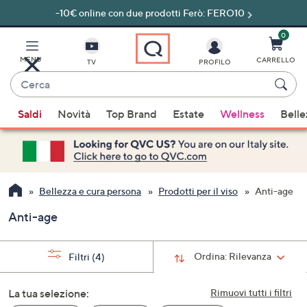
-10€ online con due prodotti Ferò: FERO10
Vai
al
contenuto
0
principale
MENU
CARRELLO
TV
PROFILO
Cerca
Quando
Saldi
Novità
Top Brand
Estate
Wellness
Belle
sono
disponibili
suggerimenti,
usa
i
Bellezza e cura persona
Prodotti per il viso
Anti-age
tasti
Anti-age
freccia
su
e
Ordina:
Rilevanza
Filtri
(4)
giù
oppure
La tua selezione:
Rimuovi tutti i filtri
scorri