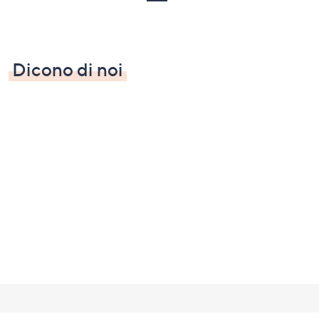
Dicono di noi
Fondo
pagina: