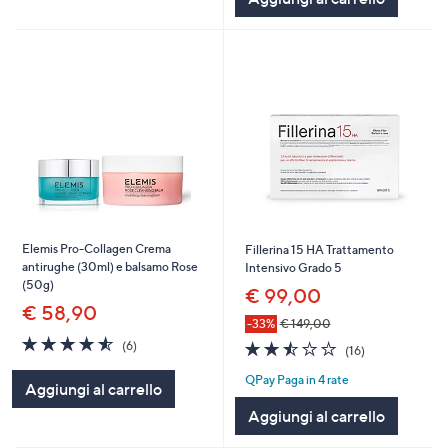
Stars
Elemis Pro-Collagen Crema
Fillerina 15 HA Trattamento
antirughe (30ml) e balsamo Rose
Intensivo Grado 5
(50g)
€ 99,00
€ 58,90
-33%
€ 149,00
4.5
6
2.4
16
(6)
(16)
of
Recensioni
of
Recensioni
5
QPay Paga in 4 rate
5
Aggiungi al carrello
Stars
Stars
Aggiungi al carrello