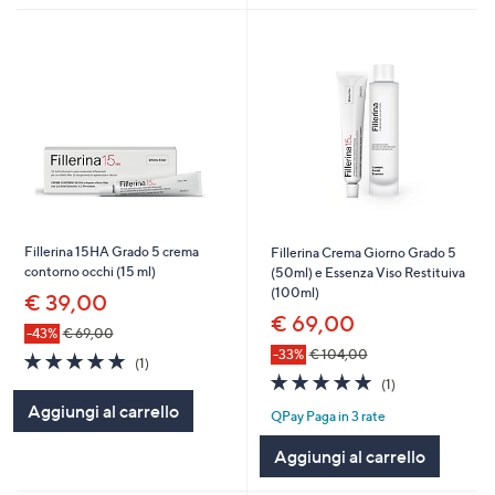
Fillerina 15HA Grado 5 crema
Fillerina Crema Giorno Grado 5
contorno occhi (15 ml)
(50ml) e Essenza Viso Restituiva
(100ml)
€ 39,00
€ 69,00
-43%
€ 69,00
-33%
€ 104,00
5.0
1
(1)
of
Recensioni
5.0
1
(1)
5
of
Recensioni
Aggiungi al carrello
QPay Paga in 3 rate
Stars
5
Stars
Aggiungi al carrello