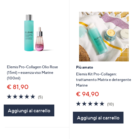
Elemis Pro-Collagen Olio Rose
Più amato
(15ml) + essenza viso Marine
Elemis Kit Pro-Collagen:
(100ml)
trattamento Matrix e detergente
Marine
€ 81,90
€ 94,90
5.0
5
(5)
of
Recensioni
4.8
10
(10)
5
of
Recensioni
Aggiungi al carrello
Stars
5
Aggiungi al carrello
Stars