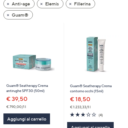
Anti-age
Elemis
Fillerina
a
sinistra
Guam®
o
a
destra
sui
dispositivi
touch
per
consultarli.
Guam® Seatherapy Crema
Guam® Seatherapy Crema
antirughe SPF30 (50ml)
contorno occhi (15ml)
€ 39,50
€ 18,50
€ 790,00/1 l
€ 1.233,33/1 l
3.0
4
(4)
Aggiungi al carrello
of
Recensioni
5
Aggiungi al carrello