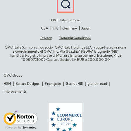
QVC International
USA
UK
Germany
Japan
Privacy
Termini&C​ondizioni
QVC Italia S.r.l. con unico socio (QVC Italy Holdings LLC) soggetta a direzione
e coordinamento di QVC, Inc. Via Guzzina 18 20861 Brugherio (MB)​
Iscritta al Registro Imprese di Monza e Brianza con no di iscrizione/P.Iva
10050721009 Capitale Sociale i.v. EUR 6.200.000,00​
QVC Group
HSN
Ballard Designs
Frontgate
Garnet Hill
grandin road
Improvements