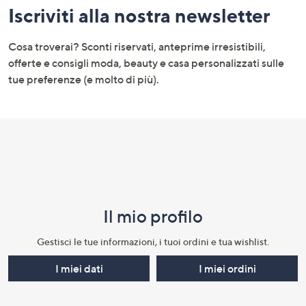
Iscriviti alla nostra newsletter
menu
e
Cosa troverai? Sconti riservati, anteprime irresistibili,
informazioni
offerte e consigli moda, beauty e casa personalizzati sulle
tue preferenze (e molto di più).
Il mio profilo​
Gestisci le tue informazioni, i tuoi ordini e tua wishlist.​
I miei dati
I miei ordini