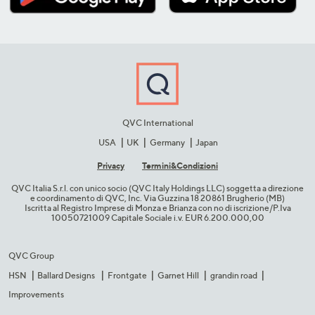
QVC International
USA
UK
Germany
Japan
Privacy
Termini&C​ondizioni
QVC Italia S.r.l. con unico socio (QVC Italy Holdings LLC) soggetta a direzione
e coordinamento di QVC, Inc. Via Guzzina 18 20861 Brugherio (MB)​
Iscritta al Registro Imprese di Monza e Brianza con no di iscrizione/P.Iva
10050721009 Capitale Sociale i.v. EUR 6.200.000,00​
QVC Group
HSN
Ballard Designs
Frontgate
Garnet Hill
grandin road
Improvements