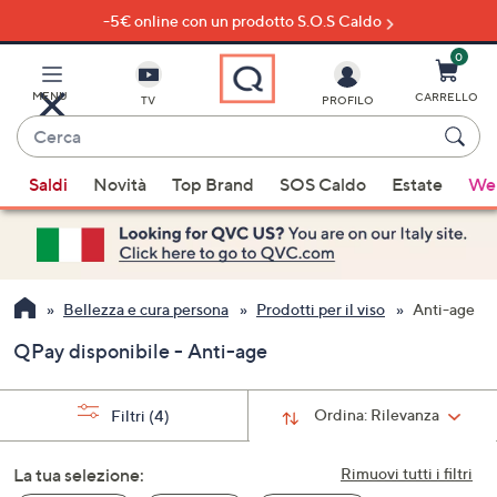
-5€ online con un prodotto S.O.S Caldo
Vai
al
contenuto
0
principale
MENU
CARRELLO
TV
PROFILO
Cerca
Quando
Saldi
Novità
Top Brand
SOS Caldo
Estate
Wel
sono
disponibili
suggerimenti,
usa
i
Bellezza e cura persona
Prodotti per il viso
Anti-age
tasti
QPay disponibile - Anti-age
freccia
su
e
Ordina:
Rilevanza
Filtri
(4)
giù
oppure
La tua selezione:
Rimuovi tutti i filtri
scorri