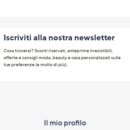
Fondo
pagina:
Iscriviti alla nostra newsletter
menu
e
Cosa troverai? Sconti riservati, anteprime irresistibili,
informazioni
offerte e consigli moda, beauty e casa personalizzati sulle
tue preferenze (e molto di più).
Il mio profilo​