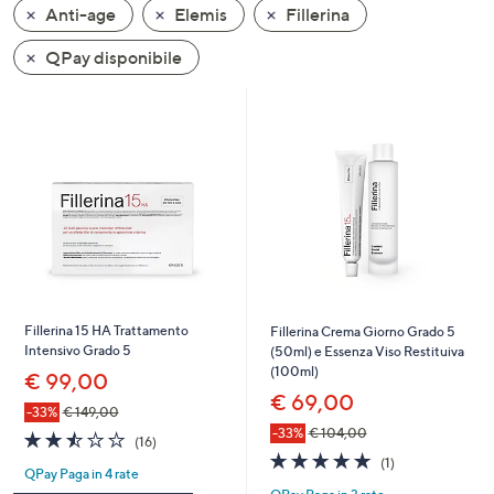
Anti-age
Elemis
Fillerina
a
sinistra
QPay disponibile
o
a
destra
sui
dispositivi
touch
per
consultarli.
Fillerina 15 HA Trattamento
Fillerina Crema Giorno Grado 5
Intensivo Grado 5
(50ml) e Essenza Viso Restituiva
(100ml)
€ 99,00
€ 69,00
-33%
€ 149,00
-33%
€ 104,00
2.4
16
(16)
of
Recensioni
5.0
1
(1)
QPay Paga in 4 rate
5
of
Recensioni