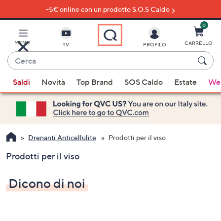
-5€ online con un prodotto S.O.S Caldo
Vai
al
contenuto
0
principale
MENU
CARRELLO
TV
PROFILO
Cerca
Quando
Saldi
Novità
Top Brand
SOS Caldo
Estate
Wel
sono
disponibili
suggerimenti,
usa
i
Drenanti Anticellulite
Prodotti per il viso
tasti
Prodotti per il viso
freccia
su
Dicono di noi
e
giù
oppure
scorri