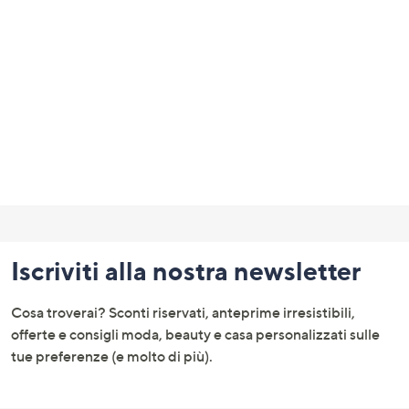
a
sinistra
o
a
destra
sui
dispositivi
touch
per
Fondo
consultarli.
pagina:
Iscriviti alla nostra newsletter
menu
e
Cosa troverai? Sconti riservati, anteprime irresistibili,
informazioni
offerte e consigli moda, beauty e casa personalizzati sulle
tue preferenze (e molto di più).