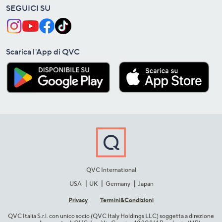
SEGUICI SU
Scarica l'App di QVC
QVC International
USA
UK
Germany
Japan
Privacy
Termini&C​ondizioni
QVC Italia S.r.l. con unico socio (QVC Italy Holdings LLC) soggetta a direzione