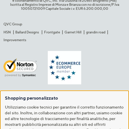
e coordinamento di QVC, Inc. Via Guzzina 18 20861 Brugherio (MB)​
Iscritta al Registro Imprese di Monza e Brianza con no di iscrizione/P.Iva
10050721009 Capitale Sociale i.v. EUR 6.200.000,00​
QVC Group
HSN
Ballard Designs
Frontgate
Garnet Hill
grandin road
Improvements
Shopping personalizzato
Utilizziamo cookie tecnici per garantire il corretto funzionamento
del sito. Inoltre, in collaborazione con altri partner, usiamo cookie
ed altre tecnologie di tracciamento per finalità analitiche, per
mostrarti pubblicità personalizzata su altri siti ed offrirti