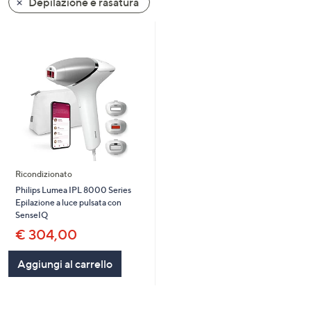
Depilazione e rasatura
a
sinistra
o
a
destra
sui
dispositivi
touch
per
consultarli.
Ricondizionato
Philips Lumea IPL 8000 Series
Epilazione a luce pulsata con
SenseIQ
€ 304,00
Aggiungi al carrello