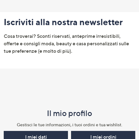
Fondo
pagina:
Iscriviti alla nostra newsletter
menu
e
Cosa troverai? Sconti riservati, anteprime irresistibili,
informazioni
offerte e consigli moda, beauty e casa personalizzati sulle
tue preferenze (e molto di più).
Il mio profilo​
Gestisci le tue informazioni, i tuoi ordini e tua wishlist.​
I miei dati
I miei ordini