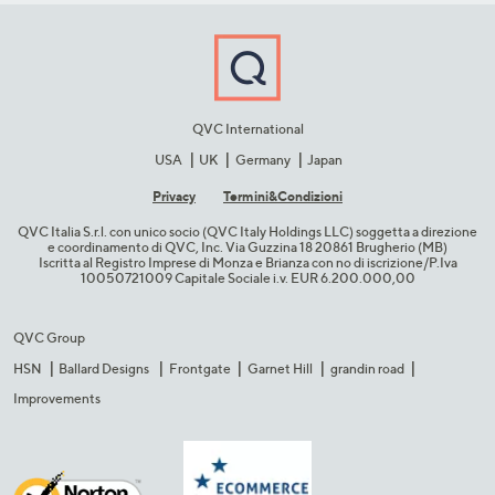
QVC International
USA
UK
Germany
Japan
Privacy
Termini&C​ondizioni
QVC Italia S.r.l. con unico socio (QVC Italy Holdings LLC) soggetta a direzione
e coordinamento di QVC, Inc. Via Guzzina 18 20861 Brugherio (MB)​
Iscritta al Registro Imprese di Monza e Brianza con no di iscrizione/P.Iva
10050721009 Capitale Sociale i.v. EUR 6.200.000,00​
QVC Group
HSN
Ballard Designs
Frontgate
Garnet Hill
grandin road
Improvements