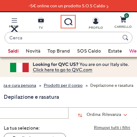
-5€ online con un prodotto S.O.S Caldo
Vai
al
contenuto
0
principale
MENU
CARRELLO
TV
PROFILO
Cerca
Quando
Saldi
Novità
Top Brand
SOS Caldo
Estate
Wel
sono
disponibili
suggerimenti,
usa
i
ezza e cura persona
Prodotti per il corpo
Depilazione e rasatura
tasti
Depilazione e rasatura
freccia
su
e
Ordina:
Rilevanza
giù
La tua selezione:
oppure
Rimuovi tutti i filtri
scorri