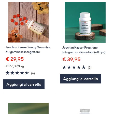
Joachim Kaeser Sunny Gummies
Joachim Kaeser Pressione
60 gommose integratore
Integratore alimentare (60 cps)
€ 29,95
€ 39,95
5.0
2
€ 166,39/1 kg
(2)
of
Recensioni
4.5
6
(6)
5
of
Recensioni
Aggiungi al carrello
Stars
5
Aggiungi al carrello
Stars