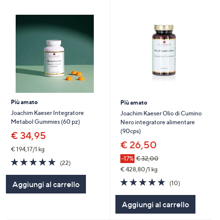
Più amato
Più amato
Joachim Kaeser Integratore
Joachim Kaeser Olio di Cumino
Metabol Gummies (60 pz)
Nero integratore alimentare
(90cps)
€ 34,95
€ 26,50
€ 194,17/1 kg
-17%
€ 32,00
4.7
22
(22)
of
Recensioni
€ 428,80/1 kg
5
4.9
10
(10)
Aggiungi al carrello
Stars
of
Recensioni
5
Aggiungi al carrello
Stars