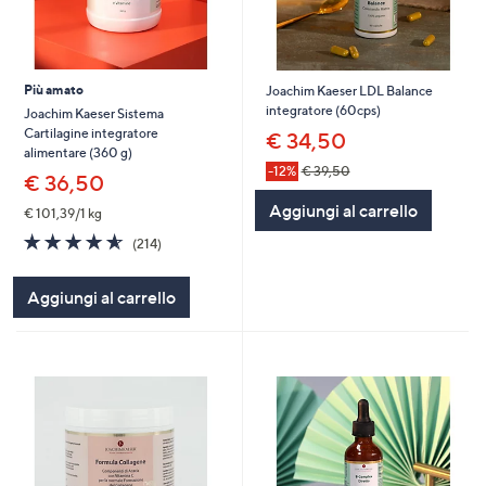
Più amato
Joachim Kaeser LDL Balance
integratore (60cps)
Joachim Kaeser Sistema
Cartilagine integratore
€ 34,50
alimentare (360 g)
-12%
€ 39,50
€ 36,50
Aggiungi al carrello
€ 101,39/1 kg
4.6
214
(214)
of
Recensioni
5
Aggiungi al carrello
Stars