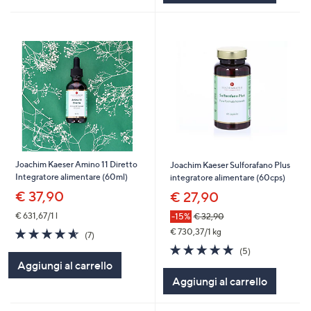
Joachim Kaeser Amino 11 Diretto
Joachim Kaeser Sulforafano Plus
Integratore alimentare (60ml)
integratore alimentare (60cps)
€ 37,90
€ 27,90
€ 631,67/1 l
-15%
€ 32,90
4.6
7
€ 730,37/1 kg
(7)
of
Recensioni
5.0
5
(5)
5
of
Recensioni
Aggiungi al carrello
Stars
5
Aggiungi al carrello
Stars