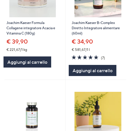
Joachim Kaeser Formula
Joachim Kaeser B-Complex
Collagene integratore Acacia e
Diretto Integratore alimentare
Vitamina C (180g)
(60ml)
€ 39,90
€ 34,90
€ 221,67/1 kg
€ 581,67/1 l
5.0
7
(7)
Aggiungi al carrello
of
Recensioni
5
Aggiungi al carrello
Stars