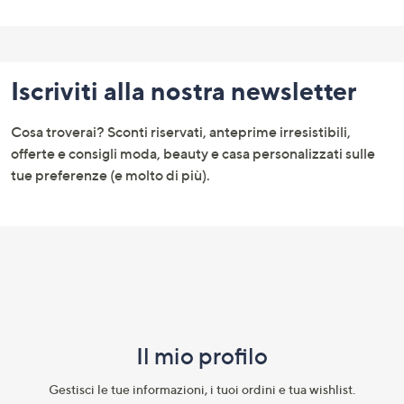
Fondo
pagina:
Iscriviti alla nostra newsletter
menu
e
Cosa troverai? Sconti riservati, anteprime irresistibili,
informazioni
offerte e consigli moda, beauty e casa personalizzati sulle
tue preferenze (e molto di più).
Il mio profilo​
Gestisci le tue informazioni, i tuoi ordini e tua wishlist.​