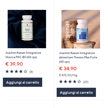
Joachim Kaeser Integratore
Joachim Kaeser Integratore
Vescica PAC 40 (60 cps)
alimentare Thermo Max Forte
(60 cps)
€ 39,90
€ 34,90
3.9
8
(8)
of
Recensioni
€ 872,50/1 kg
5
3.8
22
Aggiungi al carrello
(22)
Stars
of
Recensioni
5
Aggiungi al carrello
Stars