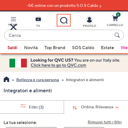
-5€ online con un prodotto S.O.S Caldo
Vai
al
contenuto
0
principale
MENU
CARRELLO
TV
PROFILO
Cerca
Quando
Saldi
Novità
Top Brand
SOS Caldo
Estate
Wel
sono
disponibili
suggerimenti,
usa
i
Bellezza e cura persona
Integratori e alimenti
tasti
Integratori e alimenti
freccia
su
e
Ordina:
Rilevanza
Filtri
(3)
giù
oppure
La tua selezione:
Rimuovi tutti i filtri
scorri