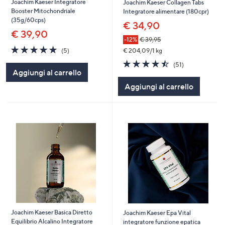
Joachim Kaeser Integratore
Joachim Kaeser Collagen Tabs
Booster Mitochondriale
Integratore alimentare (180cpr)
(35g/60cps)
€ 34,90
€ 39,90
-12%
€ 39,95
5.0
5
€ 204,09/1 kg
(5)
of
Recensioni
4.5
51
(51)
5
of
Recensioni
Aggiungi al carrello
Stars
5
Aggiungi al carrello
Stars
Joachim Kaeser Basica Diretto
Joachim Kaeser Epa Vital
Equilibrio Alcalino Integratore
integratore funzione epatica