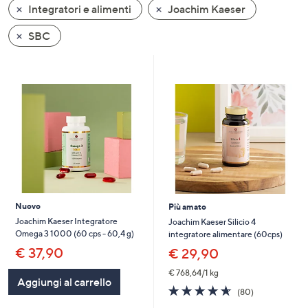
Integratori e alimenti
Joachim Kaeser
a
sinistra
SBC
o
a
destra
sui
dispositivi
touch
per
consultarli.
Nuovo
Più amato
Joachim Kaeser Integratore
Joachim Kaeser Silicio 4
Omega 3 1000 (60 cps - 60,4 g)
integratore alimentare (60cps)
€ 37,90
€ 29,90
€ 768,64/1 kg
Aggiungi al carrello
4.6
80
(80)
of
Recensioni