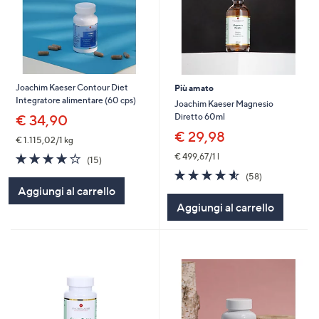
Joachim Kaeser Contour Diet
Più amato
Integratore alimentare (60 cps)
Joachim Kaeser Magnesio
Diretto 60ml
€ 34,90
€ 29,98
€ 1.115,02/1 kg
3.9
15
€ 499,67/1 l
(15)
of
Recensioni
4.5
58
(58)
5
of
Recensioni
Aggiungi al carrello
Stars
5
Aggiungi al carrello
Stars