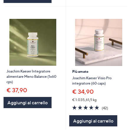
Joachim Kaeser Integratore
Più amato
alimentare Meno Balance (1x60
Joachim Kaeser Visio Pro
cps)
integratore (60 caps)
€ 37,90
€ 34,90
€ 1.035,61/1 kg
Aggiungi al carrello
4.7
42
(42)
of
Recensioni
5
Aggiungi al carrello
Stars