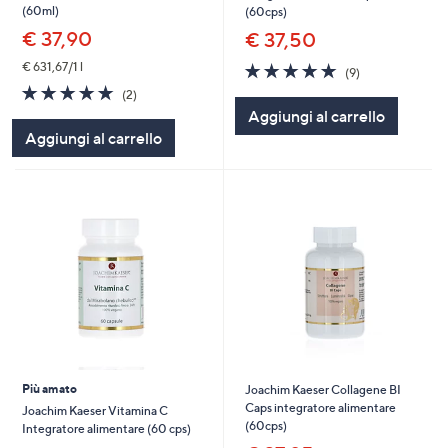
(60ml)
(60cps)
€ 37,90
€ 37,50
5.0
9
€ 631,67/1 l
(9)
of
Recensioni
5.0
2
(2)
5
of
Recensioni
Aggiungi al carrello
Stars
5
Aggiungi al carrello
Stars
Più amato
Joachim Kaeser Collagene BI
Caps integratore alimentare
Joachim Kaeser Vitamina C
(60cps)
Integratore alimentare (60 cps)