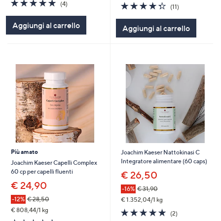
5.0
4
4.3
11
(4)
(11)
of
Recensioni
of
Recensioni
5
5
Aggiungi al carrello
Aggiungi al carrello
Stars
Stars
Più amato
Joachim Kaeser Nattokinasi C
Integratore alimentare (60 caps)
Joachim Kaeser Capelli Complex
60 cp per capelli fluenti
€ 26,50
€ 24,90
-16%
€ 31,90
-12%
€ 28,50
€ 1.352,04/1 kg
€ 808,44/1 kg
5.0
2
(2)
of
Recensioni
4.6
83