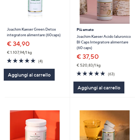
Joachim Kaeser Green Detox
Più amato
integratore alimentare (60caps)
Joachim Kaeser Acido Ialuronico
BI Caps Integratore alimentare
€ 34,90
(60 caps)
€ 1.107,94/1 kg
€ 37,50
4.8
4
(4)
of
Recensioni
€ 520,83/1 kg
5
4.8
63
(63)
Aggiungi al carrello
Stars
of
Recensioni
5
Aggiungi al carrello
Stars