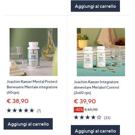
5
Aggiungi al carrello
Stars
Joachim Kaeser Mental Protect
Joachim Kaeser Integratore
Benessere Mentale integratore
alimentare Metabol Control
(60cps)
(2x60 cps)
€ 38,90
€ 39,90
4.7
7
-42%
€ 69,90
(7)
of
Recensioni
3.9
33
(33)
5
of
Recensioni
Aggiungi al carrello
Stars
5
Aggiungi al carrello
Stars