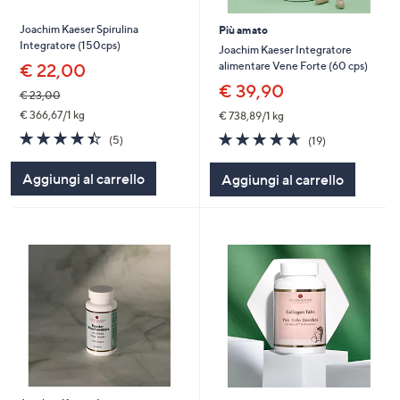
Joachim Kaeser Spirulina
Più amato
Integratore (150cps)
Joachim Kaeser Integratore
alimentare Vene Forte (60 cps)
€ 22,00
€ 39,90
€ 23,00
€ 366,67/1 kg
€ 738,89/1 kg
4.4
5
4.6
19
(5)
(19)
of
Recensioni
of
Recensioni
5
5
Aggiungi al carrello
Aggiungi al carrello
Stars
Stars