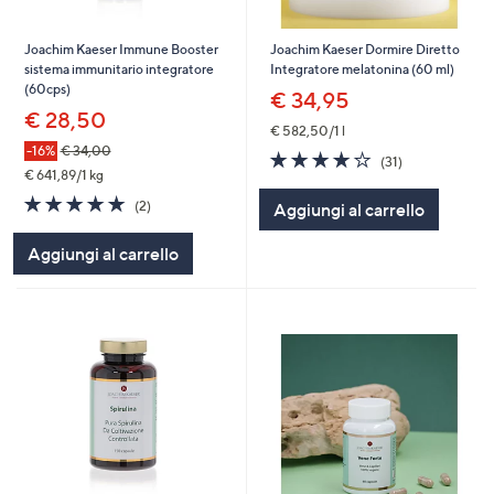
Joachim Kaeser Immune Booster
Joachim Kaeser Dormire Diretto
sistema immunitario integratore
Integratore melatonina (60 ml)
(60cps)
€ 34,95
€ 28,50
€ 582,50/1 l
-16%
€ 34,00
3.9
31
(31)
€ 641,89/1 kg
of
Recensioni
5
5.0
2
(2)
Aggiungi al carrello
Stars
of
Recensioni
5
Aggiungi al carrello
Stars