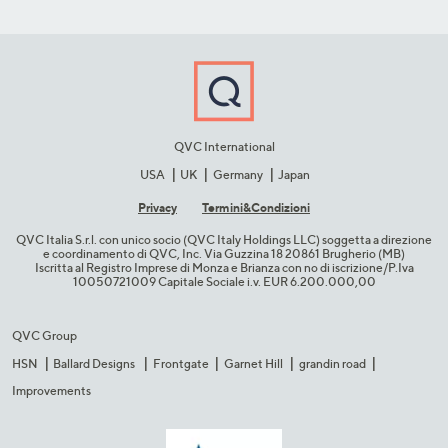
QVC International
USA
UK
Germany
Japan
Privacy
Termini&C​ondizioni
QVC Italia S.r.l. con unico socio (QVC Italy Holdings LLC) soggetta a direzione
e coordinamento di QVC, Inc. Via Guzzina 18 20861 Brugherio (MB)​
Iscritta al Registro Imprese di Monza e Brianza con no di iscrizione/P.Iva
10050721009 Capitale Sociale i.v. EUR 6.200.000,00​
QVC Group
HSN
Ballard Designs
Frontgate
Garnet Hill
grandin road
Improvements