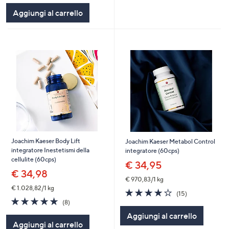
5
Aggiungi al carrello
Stars
Joachim Kaeser Body Lift
Joachim Kaeser Metabol Control
integratore Inestetismi della
integratore (60cps)
cellulite (60cps)
€ 34,95
€ 34,98
€ 970,83/1 kg
€ 1.028,82/1 kg
3.9
15
(15)
4.8
8
of
Recensioni
(8)
of
Recensioni
5
Aggiungi al carrello
5
Stars
Aggiungi al carrello
Stars