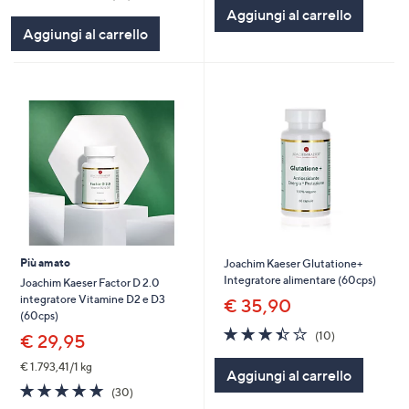
5
of
Recensioni
Aggiungi al carrello
Stars
5
Aggiungi al carrello
Stars
Più amato
Joachim Kaeser Glutatione+
Integratore alimentare (60cps)
Joachim Kaeser Factor D 2.0
integratore Vitamine D2 e D3
€ 35,90
(60cps)
3.4
10
(10)
€ 29,95
of
Recensioni
5
€ 1.793,41/1 kg
Aggiungi al carrello
Stars
4.7
30
(30)
of
Recensioni