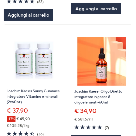
(83)
5
of
Recensioni
Aggiungi al carrello
Stars
5
Aggiungi al carrello
Stars
Joachim Kaeser Sunny Gummies
Joachim Kaeser Oligo Diretto
integratore Vitamine e minerali
integratore in gocce 8
(2x60pz)
oligoelementi-60ml
€ 37,90
€ 34,90
-17%
€ 45,90
€ 581,67/1 l
€ 105,28/1 kg
4.9
7
(7)
of
Recensioni
4.4
36
(36)