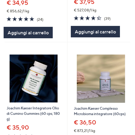
€ 37,95
€ 34,95
€ 527,08/1 kg
€ 856,62/1 kg
4.4
39
4.7
24
(39)
(24)
of
Recensioni
of
Recensioni
5
5
Aggiungi al carrello
Aggiungi al carrello
Stars
Stars
Joachim Kaeser Integratore Olio
Joachim Kaeser Complesso
di Cumino Gummies (60 cps; 180
Microbioma integratore (60cps)
g)
€ 36,50
€ 35,90
€ 873,21/1 kg