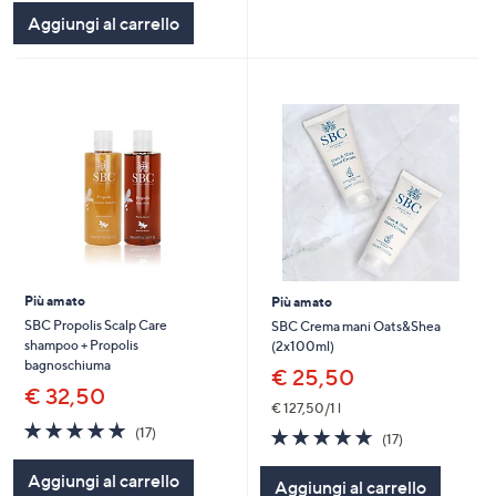
5
Aggiungi al carrello
Stars
Più amato
Più amato
SBC Propolis Scalp Care
SBC Crema mani Oats&Shea
shampoo + Propolis
(2x100ml)
bagnoschiuma
€ 25,50
€ 32,50
€ 127,50/1 l
4.8
17
4.7
17
(17)
(17)
of
Recensioni
of
Recensioni
5
5
Aggiungi al carrello
Aggiungi al carrello
Stars
Stars