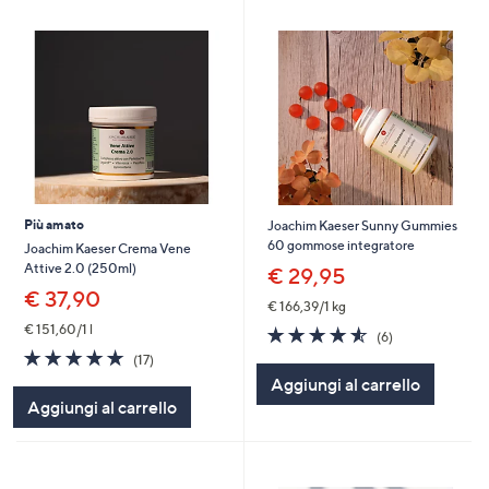
Più amato
Joachim Kaeser Sunny Gummies
60 gommose integratore
Joachim Kaeser Crema Vene
Attive 2.0 (250ml)
€ 29,95
€ 37,90
€ 166,39/1 kg
€ 151,60/1 l
4.5
6
(6)
of
Recensioni
4.7
17
(17)
5
of
Recensioni
Aggiungi al carrello
Stars
5
Aggiungi al carrello
Stars