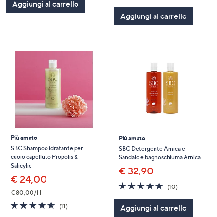
Aggiungi al carrello
Stars
5
Aggiungi al carrello
Stars
Più amato
Più amato
SBC Shampoo idratante per
SBC Detergente Arnica e
cuoio capelluto Propolis &
Sandalo e bagnoschiuma Arnica
Salicylic
€ 32,90
€ 24,00
4.9
10
(10)
of
Recensioni
€ 80,00/1 l
5
4.5
11
(11)
Aggiungi al carrello
Stars
of
Recensioni