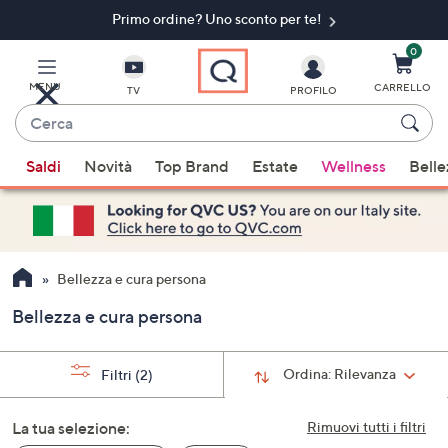
Primo ordine? Uno sconto per te!​
Vai
al
contenuto
0
principale
MENU
CARRELLO
TV
PROFILO
Cerca
Quando
Saldi
Novità
Top Brand
Estate
Wellness
Belle
sono
disponibili
suggerimenti,
usa
i
Bellezza e cura persona
tasti
Bellezza e cura persona
freccia
su
e
Ordina:
Rilevanza
Filtri
(2)
giù
oppure
La tua selezione:
Rimuovi tutti i filtri
scorri