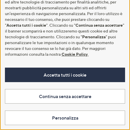
ed altre tecnologie di tracciamento per finalità analitiche, per
Collagen Super Shine (300ml)
SBC Aloe Vera Burro idratante
mostrarti pubblicità personalizzata su altri siti ed offrirti
corpo (2x250ml)
€ 21,50
un’esperienza di navigazione personalizzata. Per il loro utilizzo è
€ 24,90
necessario il tuo consenso, che puoi prestare cliccando su
€ 71,67/1 l
"
Accetta tutti i cookie
". Cliccando su "
Continua senza accettare
"
-23%
€ 32,50
il banner scomparirà e non utilizzeremo questi cookie ed altre
Aggiungi al carrello
€ 49,80/1 l
tecnologie di tracciamento. Cliccando su "
Personalizza
" puoi
4.8
29
(29)
personalizzare le tue impostazioni o in qualunque momento
of
Recensioni
revocare il tuo consenso se lo hai già dato. Per maggiori
5
Aggiungi al carrello
Stars
informazioni consulta la nostra
Cookie Policy
.
Accetta tutti i cookie
Continua senza accettare
Personalizza
Più amato
Joachim Kaeser Dormire Diretto