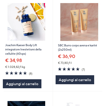
Joachim Kaeser Body Lift
SBC Burro corpo avena e karité
integratore Inestetismi della
(2x250ml)
cellulite (60cps)
€ 36,90
€ 34,98
€ 73,80/1 l
€ 1.028,82/1 kg
5.0
7
(7)
4.8
8
of
Recensioni
(8)
of
Recensioni
5
Aggiungi al carrello
5
Stars
Aggiungi al carrello
Stars