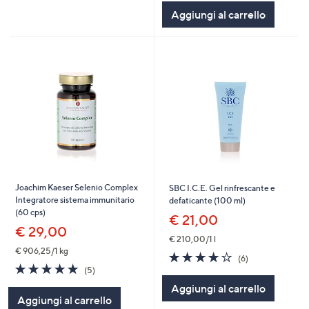
5
Aggiungi al carrello
Stars
Joachim Kaeser Selenio Complex
SBC I.C.E. Gel rinfrescante e
Integratore sistema immunitario
defaticante (100 ml)
(60 cps)
€ 21,00
€ 29,00
€ 210,00/1 l
€ 906,25/1 kg
3.8
6
(6)
4.8
5
of
Recensioni
(5)
of
Recensioni
5
Aggiungi al carrello
5
Stars
Aggiungi al carrello
Stars