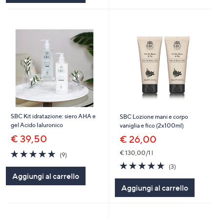
SBC Kit idratazione: siero AHA e
SBC Lozione mani e corpo
gel Acido Ialuronico
vaniglia e fico (2x100ml)
€ 39,50
€ 26,00
4.7
9
€ 130,00/1 l
(9)
of
Recensioni
5.0
3
(3)
5
of
Recensioni
Aggiungi al carrello
Stars
5
Aggiungi al carrello
Stars