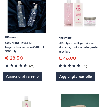
Più amato
Più amato
SBC Night Rituals Kit:
SBC Hydra-Collagen Crema
bagnoschiuma e siero (500 ml;
idratante, tonico e detergente
300 ml)
micellare
€ 28,50
€ 46,90
4.7
26
4.9
21
(26)
(21)
of
Recensioni
of
Recensioni
5
5
Aggiungi al carrello
Aggiungi al carrello
Stars
Stars