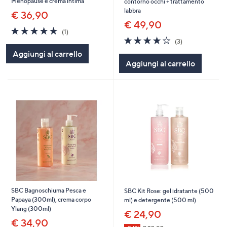
Menopause e crema intima
contorno occhi + trattamento
labbra
€ 36,90
€ 49,90
5.0
1
(1)
of
Recensioni
3.7
3
(3)
5
of
Recensioni
Aggiungi al carrello
Stars
5
Aggiungi al carrello
Stars
SBC Bagnoschiuma Pesca e
SBC Kit Rose: gel idratante (500
Papaya (300ml), crema corpo
ml) e detergente (500 ml)
Ylang (300ml)
€ 24,90
€ 34,90