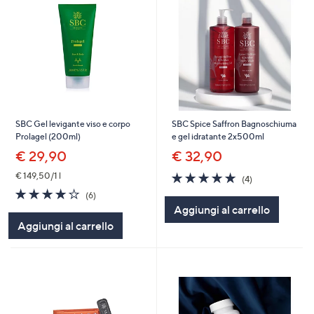
SBC Gel levigante viso e corpo
SBC Spice Saffron Bagnoschiuma
Prolagel (200ml)
e gel idratante 2x500ml
€ 29,90
€ 32,90
4.8
4
€ 149,50/1 l
(4)
of
Recensioni
4.2
6
(6)
5
of
Recensioni
Aggiungi al carrello
Stars
5
Aggiungi al carrello
Stars