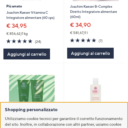
Più amato
Joachim Kaeser B-Complex
Diretto Integratore alimentare
Joachim Kaeser Vitamina C
(60ml)
Integratore alimentare (60 cps)
€ 34,90
€ 34,95
€ 581,67/1 l
€ 856,62/1 kg
5.0
7
4.7
24
(7)
(24)
of
Recensioni
of
Recensioni
5
5
Aggiungi al carrello
Aggiungi al carrello
Stars
Stars
Shopping personalizzato
Utilizziamo cookie tecnici per garantire il corretto funzionamento
del sito. Inoltre, in collaborazione con altri partner, usiamo cookie
Più amato
SBC Balsamo capelli Hydra-