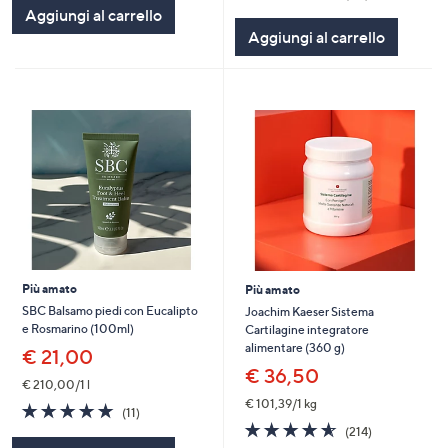
5
of
Recensioni
Aggiungi al carrello
Stars
5
Aggiungi al carrello
Stars
Più amato
Più amato
SBC Balsamo piedi con Eucalipto
Joachim Kaeser Sistema
e Rosmarino (100ml)
Cartilagine integratore
alimentare (360 g)
€ 21,00
€ 36,50
€ 210,00/1 l
€ 101,39/1 kg
4.8
11
(11)
of
Recensioni
4.6
214
(214)
5
of
Recensioni