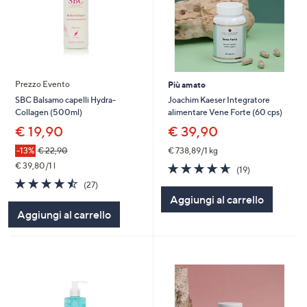
Prezzo Evento
Più amato
Joachim Kaeser Integratore
SBC Balsamo capelli Hydra-
alimentare Vene Forte (60 cps)
Collagen (500ml)
€ 39,90
€ 19,90
€ 738,89/1 kg
-13%
€ 22,90
4.6
19
€ 39,80/1 l
(19)
of
Recensioni
4.4
27
(27)
5
of
Recensioni
Aggiungi al carrello
Stars
5
Aggiungi al carrello
Stars