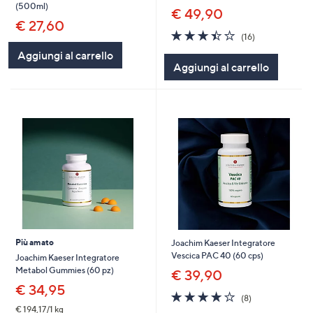
(500ml)
€ 49,90
€ 27,60
3.4
16
(16)
of
Recensioni
Aggiungi al carrello
5
Aggiungi al carrello
Stars
Più amato
Joachim Kaeser Integratore
Vescica PAC 40 (60 cps)
Joachim Kaeser Integratore
Metabol Gummies (60 pz)
€ 39,90
€ 34,95
3.9
8
(8)
of
Recensioni
€ 194,17/1 kg