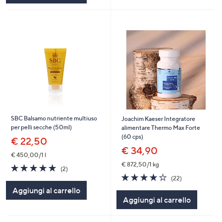
SBC Balsamo nutriente multiuso
Joachim Kaeser Integratore
per pelli secche (50ml)
alimentare Thermo Max Forte
(60 cps)
€ 22,50
€ 34,90
€ 450,00/1 l
€ 872,50/1 kg
5.0
2
(2)
of
Recensioni
3.8
22
(22)
5
of
Recensioni
Aggiungi al carrello
Stars
5
Aggiungi al carrello
Stars