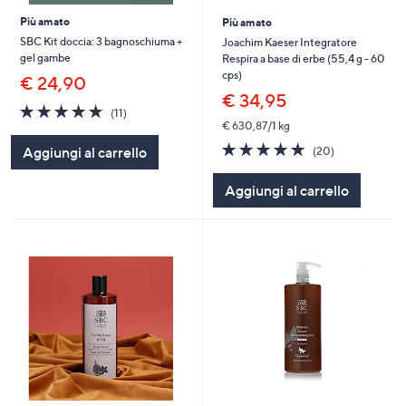
Più amato
Più amato
SBC Kit doccia: 3 bagnoschiuma +
Joachim Kaeser Integratore
gel gambe
Respira a base di erbe (55,4 g - 60
cps)
€ 24,90
€ 34,95
4.9
11
(11)
of
Recensioni
€ 630,87/1 kg
5
5.0
20
Aggiungi al carrello
(20)
Stars
of
Recensioni
5
Aggiungi al carrello
Stars