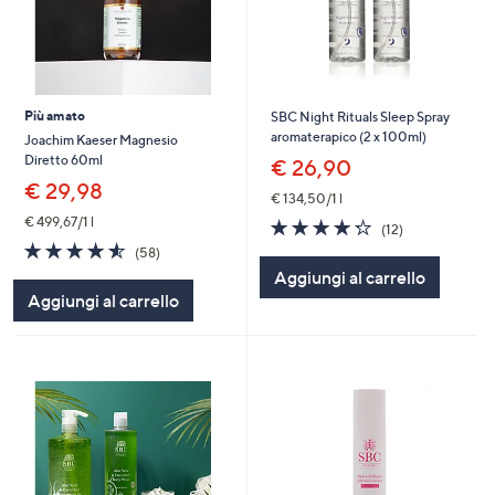
Più amato
SBC Night Rituals Sleep Spray
aromaterapico (2 x 100ml)
Joachim Kaeser Magnesio
Diretto 60ml
€ 26,90
€ 29,98
€ 134,50/1 l
€ 499,67/1 l
4.2
12
(12)
of
Recensioni
4.5
58
(58)
5
of
Recensioni
Aggiungi al carrello
Stars
5
Aggiungi al carrello
Stars