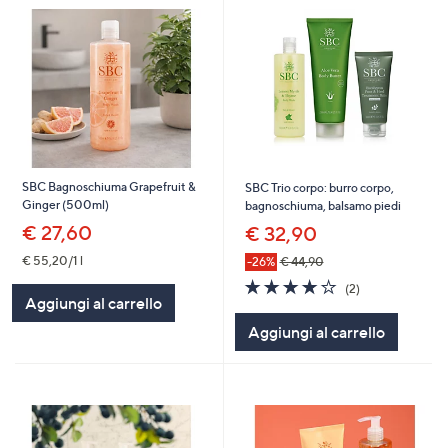
SBC Bagnoschiuma Grapefruit &
SBC Trio corpo: burro corpo,
Ginger (500ml)
bagnoschiuma, balsamo piedi
€ 27,60
€ 32,90
€ 55,20/1 l
-26%
€ 44,90
4.0
2
(2)
of
Recensioni
Aggiungi al carrello
5
Aggiungi al carrello
Stars