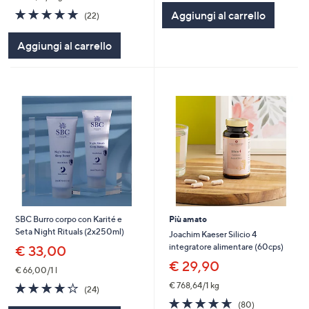
5
4.7
22
Aggiungi al carrello
(22)
Stars
of
Recensioni
5
Aggiungi al carrello
Stars
SBC Burro corpo con Karité e
Più amato
Seta Night Rituals (2x250ml)
Joachim Kaeser Silicio 4
integratore alimentare (60cps)
€ 33,00
€ 29,90
€ 66,00/1 l
4.2
24
€ 768,64/1 kg
(24)
of
Recensioni
4.6
80
(80)