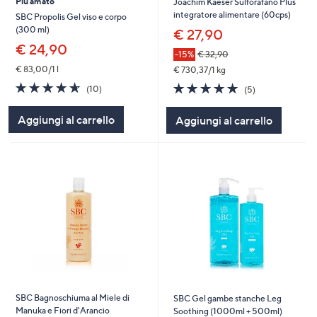
Più amato
Joachim Kaeser Sulforafano Plus
integratore alimentare (60cps)
SBC Propolis Gel viso e corpo
(300 ml)
€ 27,90
€ 24,90
-15%
€ 32,90
€ 83,00/1 l
€ 730,37/1 kg
4.6
10
5.0
5
(10)
(5)
of
Recensioni
of
Recensioni
5
5
Aggiungi al carrello
Aggiungi al carrello
Stars
Stars
SBC Bagnoschiuma al Miele di
SBC Gel gambe stanche Leg
Manuka e Fiori d'Arancio
Soothing (1000ml + 500ml)