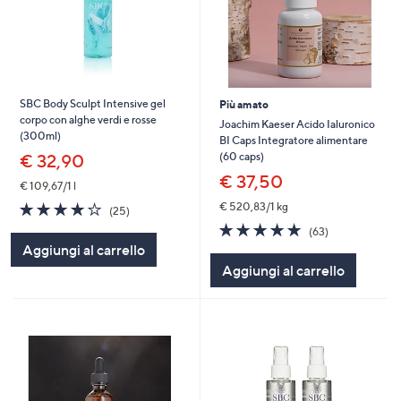
SBC Body Sculpt Intensive gel
Più amato
corpo con alghe verdi e rosse
Joachim Kaeser Acido Ialuronico
(300ml)
BI Caps Integratore alimentare
(60 caps)
€ 32,90
€ 37,50
€ 109,67/1 l
4.2
25
€ 520,83/1 kg
(25)
of
Recensioni
4.8
63
(63)
5
of
Recensioni
Aggiungi al carrello
Stars
5
Aggiungi al carrello
Stars