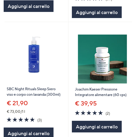
5
of
Recensioni
Aggiungi al carrello
Stars
5
Aggiungi al carrello
Stars
SBC Night Rituals Sleep Siero
Joachim Kaeser Pressione
viso e corpo con lavanda (300ml)
Integratore alimentare (60 cps)
€ 21,90
€ 39,95
5.0
2
€ 73,00/1 l
(2)
of
Recensioni
4.7
3
(3)
5
of
Recensioni
Aggiungi al carrello
Stars
5
Aggiungi al carrello
Stars