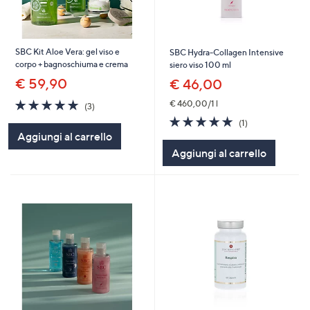
SBC Kit Aloe Vera: gel viso e
SBC Hydra-Collagen Intensive
corpo + bagnoschiuma e crema
siero viso 100 ml
€ 59,90
€ 46,00
5.0
3
€ 460,00/1 l
(3)
of
Recensioni
5.0
1
(1)
5
of
Recensioni
Aggiungi al carrello
Stars
5
Aggiungi al carrello
Stars