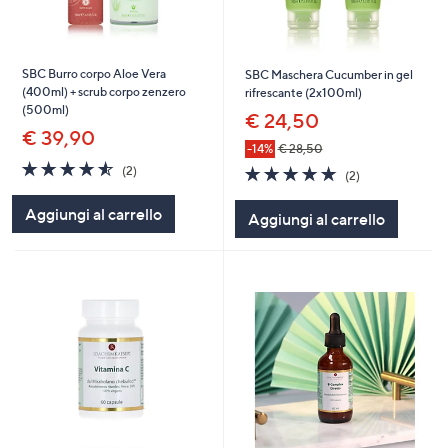
SBC Burro corpo Aloe Vera
SBC Maschera Cucumber in gel
(400ml) + scrub corpo zenzero
rifrescante (2x100ml)
(500ml)
€ 24,50
€ 39,90
-14%
€ 28,50
4.5
2
5.0
2
(2)
(2)
of
Recensioni
of
Recensioni
5
5
Aggiungi al carrello
Aggiungi al carrello
Stars
Stars