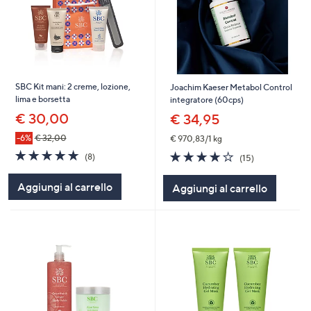
SBC Kit mani: 2 creme, lozione,
Joachim Kaeser Metabol Control
lima e borsetta
integratore (60cps)
€ 30,00
€ 34,95
-6%
€ 32,00
€ 970,83/1 kg
4.8
8
3.9
15
(8)
(15)
of
Recensioni
of
Recensioni
5
5
Aggiungi al carrello
Aggiungi al carrello
Stars
Stars