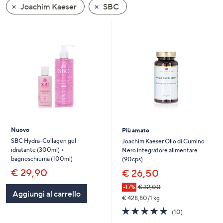
Joachim Kaeser
SBC
a
sinistra
o
a
destra
sui
dispositivi
touch
per
consultarli.
Nuovo
Più amato
SBC Hydra-Collagen gel
Joachim Kaeser Olio di Cumino
idratante (300ml) +
Nero integratore alimentare
bagnoschiuma (100ml)
(90cps)
€ 29,90
€ 26,50
-17%
€ 32,00
Aggiungi al carrello
€ 428,80/1 kg
4.9
10
(10)
of
Recensioni