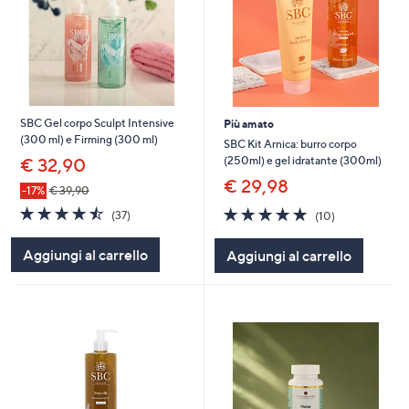
SBC Gel corpo Sculpt Intensive
Più amato
(300 ml) e Firming (300 ml)
SBC Kit Arnica: burro corpo
(250ml) e gel idratante (300ml)
€ 32,90
€ 29,98
-17%
€ 39,90
4.5
37
4.9
10
(37)
(10)
of
Recensioni
of
Recensioni
5
5
Aggiungi al carrello
Aggiungi al carrello
Stars
Stars