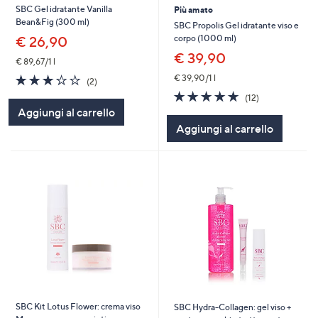
SBC Gel idratante Vanilla
Più amato
Bean&Fig (300 ml)
SBC Propolis Gel idratante viso e
corpo (1000 ml)
€ 26,90
€ 39,90
€ 89,67/1 l
3.0
2
€ 39,90/1 l
(2)
of
Recensioni
4.7
12
(12)
5
of
Recensioni
Aggiungi al carrello
Stars
5
Aggiungi al carrello
Stars
SBC Kit Lotus Flower: crema viso
SBC Hydra-Collagen: gel viso +