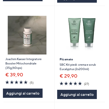
Joachim Kaeser Integratore
Più amato
Booster Mitochondriale
SBC Kit piedi: crema e scrub
(35g/60cps)
Eucalyptus (2x200ml)
€ 39,90
€ 29,90
5.0
5
4.7
27
(5)
(27)
of
Recensioni
of
Recensioni
5
5
Aggiungi al carrello
Aggiungi al carrello
Stars
Stars