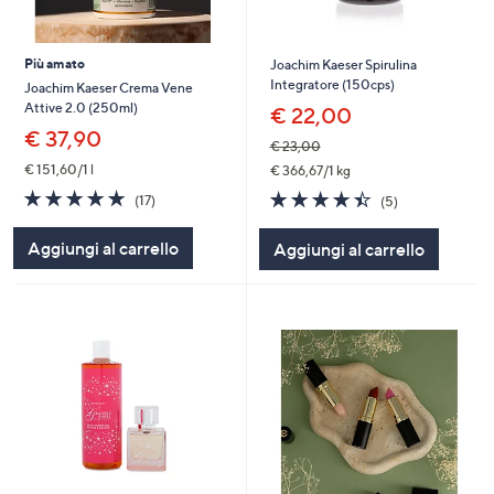
Più amato
Joachim Kaeser Spirulina
Integratore (150cps)
Joachim Kaeser Crema Vene
Attive 2.0 (250ml)
€ 22,00
€ 37,90
€ 23,00
€ 151,60/1 l
€ 366,67/1 kg
4.7
17
4.4
5
(17)
(5)
of
Recensioni
of
Recensioni
5
5
Aggiungi al carrello
Aggiungi al carrello
Stars
Stars