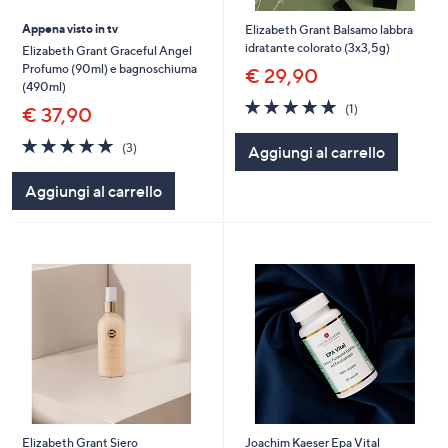
Appena visto in tv
Elizabeth Grant Balsamo labbra
idratante colorato (3x3,5g)
Elizabeth Grant Graceful Angel
Profumo (90ml) e bagnoschiuma
€ 29,90
(490ml)
5.0
1
(1)
€ 37,90
of
Recensioni
5
5.0
3
(3)
Aggiungi al carrello
Stars
of
Recensioni
5
Aggiungi al carrello
Stars
Elizabeth Grant Siero
Joachim Kaeser Epa Vital