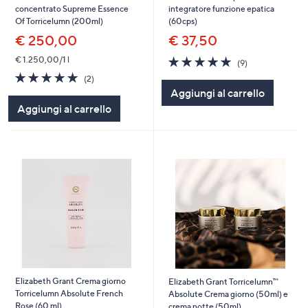
concentrato Supreme Essence
integratore funzione epatica
Of Torricelumn (200ml)
(60cps)
€ 250,00
€ 37,50
5.0
9
€ 1.250,00/1 l
(9)
of
Recensioni
5.0
2
(2)
5
of
Recensioni
Aggiungi al carrello
Stars
5
Aggiungi al carrello
Stars
Elizabeth Grant Crema giorno
Elizabeth Grant Torricelumn™
Torricelumn Absolute French
Absolute Crema giorno (50ml) e
Rose (60 ml)
crema notte (50ml)