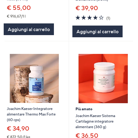
€ 55,00
€ 39,90
4.0
1
€ 916,67/1 l
(1)
of
Recensioni
5
Aggiungi al carrello
Aggiungi al carrello
Stars
Joachim Kaeser Integratore
Più amato
alimentare Thermo Max Forte
Joachim Kaeser Sistema
(60 cps)
Cartilagine integratore
alimentare (360 g)
€ 34,90
€ 36,50
€ 872,50/1 kg