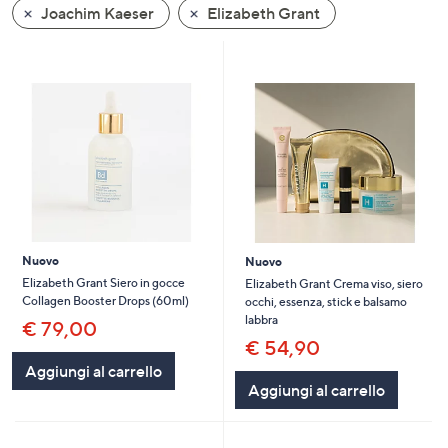
Joachim Kaeser
Elizabeth Grant
a
sinistra
o
a
destra
sui
dispositivi
touch
per
consultarli.
Nuovo
Nuovo
Elizabeth Grant Siero in gocce
Elizabeth Grant Crema viso, siero
Collagen Booster Drops (60ml)
occhi, essenza, stick e balsamo
labbra
€ 79,00
€ 54,90
Aggiungi al carrello
Aggiungi al carrello