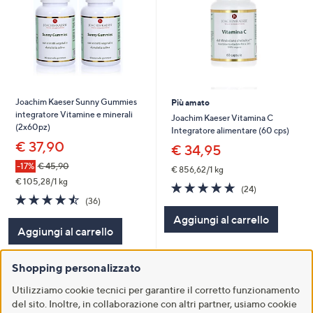
Joachim Kaeser Sunny Gummies
Più amato
integratore Vitamine e minerali
Joachim Kaeser Vitamina C
(2x60pz)
Integratore alimentare (60 cps)
€ 37,90
€ 34,95
-17%
€ 45,90
€ 856,62/1 kg
€ 105,28/1 kg
4.7
24
(24)
4.4
36
of
Recensioni
(36)
of
Recensioni
5
Aggiungi al carrello
5
Stars
Aggiungi al carrello
Stars
Shopping personalizzato
Utilizziamo cookie tecnici per garantire il corretto funzionamento
del sito. Inoltre, in collaborazione con altri partner, usiamo cookie