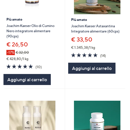
Più amato
Più amato
Joachim Kaeser Olio di Cumino
Joachim Kaeser Astaxantina
Nero integratore alimentare
Integratore alimentare (60cps)
(90cps)
€ 33,50
€ 26,50
€ 1.345,38/1 kg
-17%
€ 32,00
4.9
14
(14)
€ 428,80/1 kg
of
Recensioni
5
4.9
10
(10)
Aggiungi al carrello
Stars
of
Recensioni
5
Aggiungi al carrello
Stars