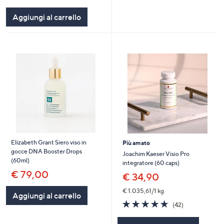
of
Recensioni
5
Aggiungi al carrello
Stars
Elizabeth Grant Siero viso in
Più amato
gocce DNA Booster Drops
Joachim Kaeser Visio Pro
(60ml)
integratore (60 caps)
€ 79,00
€ 34,90
€ 1.035,61/1 kg
Aggiungi al carrello
4.7
42
(42)
of
Recensioni
5