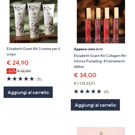
Elizabeth Grant Kit 3 creme per il
Appena visto in tv
corpo
Elizabeth Grant Kit Collagen Re-
Inforce Pumpling: 4 trattamenti
€ 24,90
labbra
-22%
€ 32,00
€ 34,00
4.8
5
(5)
of
Recensioni
€ 1.133,33/1 l
5
4.8
5
Aggiungi al carrello
(5)
Stars
of
Recensioni
5
Aggiungi al carrello
Stars