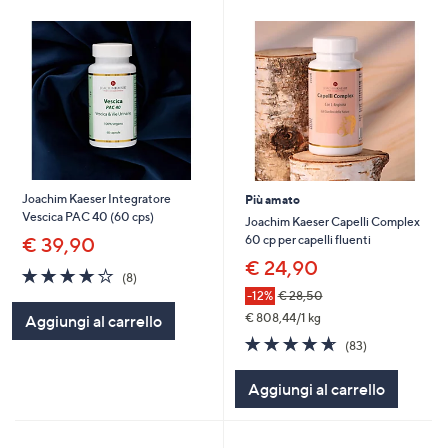
Joachim Kaeser Integratore
Più amato
Vescica PAC 40 (60 cps)
Joachim Kaeser Capelli Complex
60 cp per capelli fluenti
€ 39,90
€ 24,90
3.9
8
(8)
of
Recensioni
-12%
€ 28,50
5
€ 808,44/1 kg
Aggiungi al carrello
Stars
4.6
83
(83)
of
Recensioni
5
Aggiungi al carrello
Stars