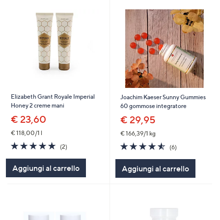
Elizabeth Grant Royale Imperial
Joachim Kaeser Sunny Gummies
Honey 2 creme mani
60 gommose integratore
€ 23,60
€ 29,95
€ 118,00/1 l
€ 166,39/1 kg
5.0
2
4.5
6
(2)
(6)
of
Recensioni
of
Recensioni
5
5
Aggiungi al carrello
Aggiungi al carrello
Stars
Stars