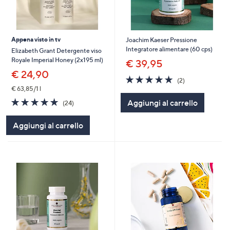
Appena visto in tv
Joachim Kaeser Pressione
Integratore alimentare (60 cps)
Elizabeth Grant Detergente viso
Royale Imperial Honey (2x195 ml)
€ 39,95
€ 24,90
5.0
2
(2)
of
Recensioni
€ 63,85/1 l
5
4.8
24
Aggiungi al carrello
(24)
Stars
of
Recensioni
5
Aggiungi al carrello
Stars