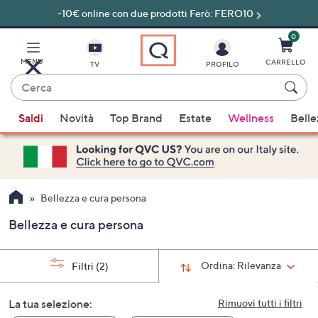
-10€ online con due prodotti Ferò: FERO10
Vai
al
contenuto
0
principale
MENU
CARRELLO
TV
PROFILO
Cerca
Quando
Saldi
Novità
Top Brand
Estate
Wellness
Belle
sono
disponibili
suggerimenti,
usa
i
Bellezza e cura persona
tasti
Bellezza e cura persona
freccia
su
e
Ordina:
Rilevanza
Filtri
(2)
giù
oppure
La tua selezione:
Rimuovi tutti i filtri
scorri