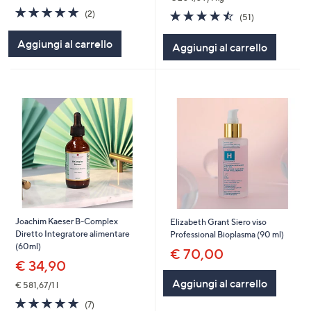
5.0
2
4.5
51
(2)
(51)
of
Recensioni
of
Recensioni
5
5
Aggiungi al carrello
Aggiungi al carrello
Stars
Stars
Joachim Kaeser B-Complex
Elizabeth Grant Siero viso
Diretto Integratore alimentare
Professional Bioplasma (90 ml)
(60ml)
€ 70,00
€ 34,90
Aggiungi al carrello
€ 581,67/1 l
5.0
7
(7)