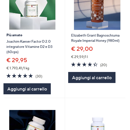
Più amato
Elizabeth Grant Bagnoschiuma
Royale Imperial Honey (980ml)
Joachim Kaeser Factor D 2.0
integratore Vitamine D2 e D3
€ 29,00
(60cps)
€ 29,59/1 l
€ 29,95
4.3
20
(20)
€ 1.793,41/1 kg
of
Recensioni
5
4.7
30
(30)
Aggiungi al carrello
Stars
of
Recensioni
5
Aggiungi al carrello
Stars