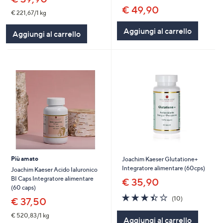
€ 49,90
€ 221,67/1 kg
Aggiungi al carrello
Aggiungi al carrello
Più amato
Joachim Kaeser Glutatione+
Integratore alimentare (60cps)
Joachim Kaeser Acido Ialuronico
BI Caps Integratore alimentare
€ 35,90
(60 caps)
3.4
10
(10)
€ 37,50
of
Recensioni
5
€ 520,83/1 kg
Aggiungi al carrello
Stars