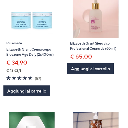
Più amato
Elizabeth Grant Siero viso
Professional Ceramide (60 ml)
Elizabeth Grant Crema corpo
Bluezone Age Defy (2x400ml)
€ 65,00
€ 34,90
Aggiungi al carrello
€ 43,62/1 l
4.5
57
(57)
of
Recensioni
5
Aggiungi al carrello
Stars