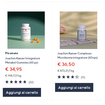
Più amato
Joachim Kaeser Complesso
Microbioma integratore (60cps)
Joachim Kaeser Integratore
Metabol Gummies (60 pz)
€ 36,50
€ 34,95
€ 873,21/1 kg
€ 194,17/1 kg
4.3
11
(11)
of
Recensioni
4.7
22
(22)
5
of
Recensioni
Aggiungi al carrello
Stars
5
Aggiungi al carrello
Stars