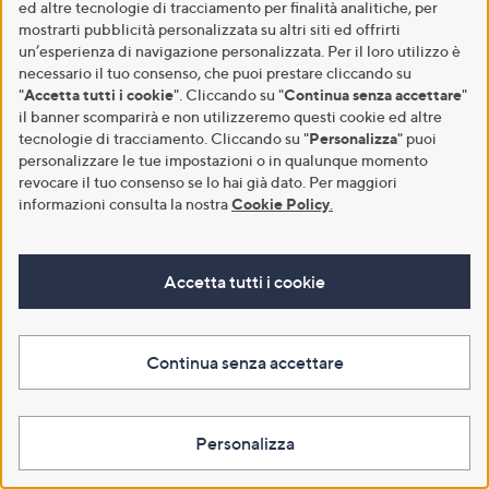
ed altre tecnologie di tracciamento per finalità analitiche, per
mostrarti pubblicità personalizzata su altri siti ed offrirti
un’esperienza di navigazione personalizzata. Per il loro utilizzo è
necessario il tuo consenso, che puoi prestare cliccando su
"
Accetta tutti i cookie
". Cliccando su "
Continua senza accettare
"
il banner scomparirà e non utilizzeremo questi cookie ed altre
tecnologie di tracciamento. Cliccando su "
Personalizza
" puoi
Appena visto in tv
Joachim Kaeser LDL Balance
personalizzare le tue impostazioni o in qualunque momento
integratore (60cps)
Elizabeth Grant Crema collo e
revocare il tuo consenso se lo hai già dato. Per maggiori
décolleté Collagen Re-Inforce
€ 34,50
informazioni consulta la nostra
Cookie Policy
.
(2x100ml)
-12%
€ 39,50
€ 29,80
Aggiungi al carrello
€ 149,00/1 l
Accetta tutti i cookie
4.2
12
(12)
of
Recensioni
5
Aggiungi al carrello
Stars
Continua senza accettare
Personalizza