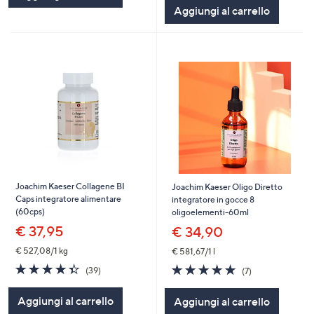
5
Aggiungi al carrello
Stars
Joachim Kaeser Collagene BI
Joachim Kaeser Oligo Diretto
Caps integratore alimentare
integratore in gocce 8
(60cps)
oligoelementi-60ml
€ 37,95
€ 34,90
€ 527,08/1 kg
€ 581,67/1 l
4.4
39
4.9
7
(39)
(7)
of
Recensioni
of
Recensioni
5
5
Aggiungi al carrello
Aggiungi al carrello
Stars
Stars