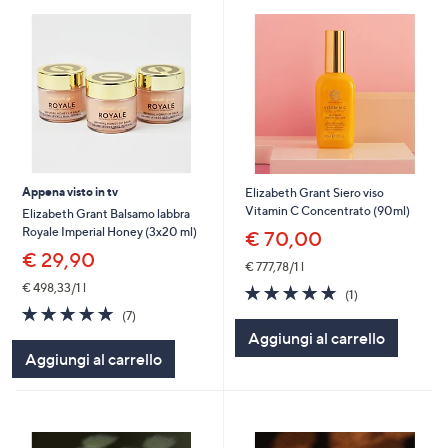
Appena visto in tv
Elizabeth Grant Siero viso
Vitamin C Concentrato (90ml)
Elizabeth Grant Balsamo labbra
Royale Imperial Honey (3x20 ml)
€ 70,00
€ 29,90
€ 777,78/1 l
€ 498,33/1 l
5.0
1
(1)
of
Recensioni
5.0
7
(7)
5
of
Recensioni
Aggiungi al carrello
Stars
5
Aggiungi al carrello
Stars