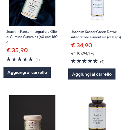
Joachim Kaeser Integratore Olio
Joachim Kaeser Green Detox
di Cumino Gummies (60 cps; 180
integratore alimentare (60caps)
g)
€ 34,90
€ 35,90
€ 1.107,94/1 kg
5.0
4
4.8
4
(4)
(4)
of
Recensioni
of
Recensioni
5
5
Aggiungi al carrello
Aggiungi al carrello
Stars
Stars