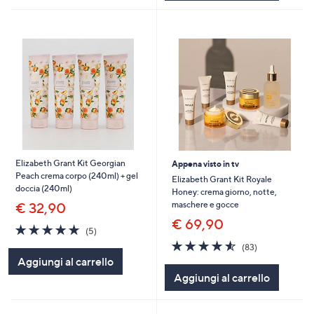
Elizabeth Grant Kit Georgian
Appena visto in tv
Peach crema corpo (240ml) + gel
Elizabeth Grant Kit Royale
doccia (240ml)
Honey: crema giorno, notte,
maschere e gocce
€ 32,90
€ 69,90
5.0
5
(5)
of
Recensioni
4.5
83
(83)
5
of
Recensioni
Aggiungi al carrello
Stars
5
Aggiungi al carrello
Stars