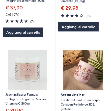
Integratore alimentare (60ml)
idratante (4x3,5g)
€ 37,90
€ 29,98
3.9
15
€ 631,67/1 l
(15)
of
Recensioni
4.6
7
(7)
5
of
Recensioni
Aggiungi al carrello
Stars
5
Aggiungi al carrello
Stars
Joachim Kaeser Formula
Appena visto in tv
Collagene integratore Acacia e
Elizabeth Grant Crema corpo
Vitamina C (180g)
Collagen Re-Inforce 3D Lift
(980ml)
€ 39,90