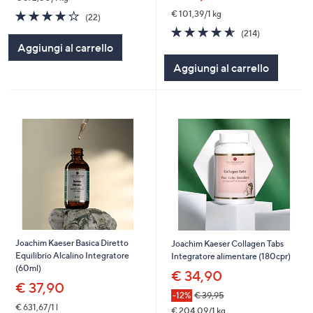
3.8
22
€ 101,39/1 kg
(22)
of
Recensioni
4.6
214
(214)
5
of
Recensioni
Aggiungi al carrello
Stars
5
Aggiungi al carrello
Stars
Joachim Kaeser Basica Diretto
Joachim Kaeser Collagen Tabs
Equilibrio Alcalino Integratore
Integratore alimentare (180cpr)
(60ml)
€ 34,90
€ 37,90
-12%
€ 39,95
€ 631,67/1 l
€ 204,09/1 kg