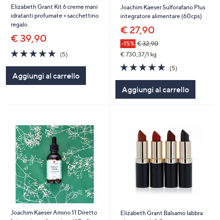
Elizabeth Grant Kit 6 creme mani
Joachim Kaeser Sulforafano Plus
idratanti profumate + sacchettino
integratore alimentare (60cps)
regalo
€ 27,90
€ 39,90
-15%
€ 32,90
4.8
5
€ 730,37/1 kg
(5)
of
Recensioni
5.0
5
(5)
5
of
Recensioni
Aggiungi al carrello
Stars
5
Aggiungi al carrello
Stars
Joachim Kaeser Amino 11 Diretto
Elizabeth Grant Balsamo labbra