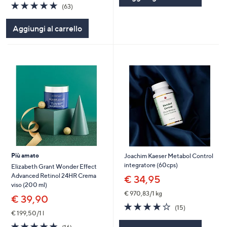
4.8
63
(63)
of
Recensioni
5
Aggiungi al carrello
Stars
Più amato
Joachim Kaeser Metabol Control
integratore (60cps)
Elizabeth Grant Wonder Effect
Advanced Retinol 24HR Crema
€ 34,95
viso (200 ml)
€ 970,83/1 kg
€ 39,90
3.9
15
(15)
€ 199,50/1 l
of
Recensioni
5
4.9
16