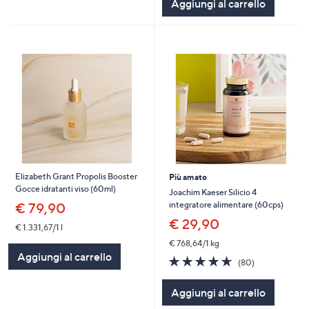
Aggiungi al carrello
Stars
Elizabeth Grant Propolis Booster
Più amato
Gocce idratanti viso (60ml)
Joachim Kaeser Silicio 4
integratore alimentare (60cps)
€ 79,90
€ 29,90
€ 1.331,67/1 l
€ 768,64/1 kg
Aggiungi al carrello
4.6
80
(80)
of
Recensioni
5
Aggiungi al carrello
Stars