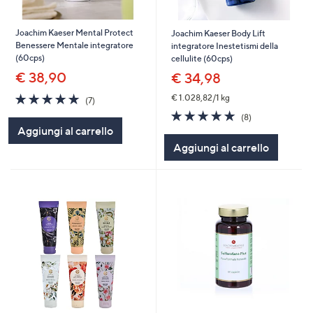
Joachim Kaeser Mental Protect
Joachim Kaeser Body Lift
Benessere Mentale integratore
integratore Inestetismi della
(60cps)
cellulite (60cps)
€ 38,90
€ 34,98
4.7
7
€ 1.028,82/1 kg
(7)
of
Recensioni
4.8
8
(8)
5
of
Recensioni
Aggiungi al carrello
Stars
5
Aggiungi al carrello
Stars