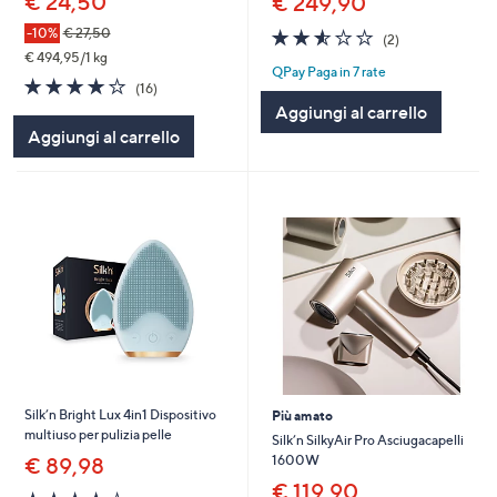
€ 24,50
€ 249,90
2.5
2
-10%
€ 27,50
(2)
of
Recensioni
€ 494,95/1 kg
QPay Paga in 7 rate
5
4.1
16
(16)
Stars
of
Recensioni
Aggiungi al carrello
5
Aggiungi al carrello
Stars
Silk’n Bright Lux 4in1 Dispositivo
Più amato
multiuso per pulizia pelle
Silk’n SilkyAir Pro Asciugacapelli
1600W
€ 89,98
€ 119,90
4.3
23