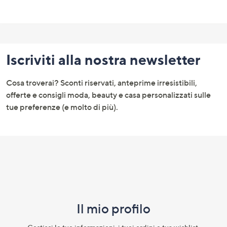
Fondo
pagina:
Iscriviti alla nostra newsletter
menu
e
Cosa troverai? Sconti riservati, anteprime irresistibili,
informazioni
offerte e consigli moda, beauty e casa personalizzati sulle
tue preferenze (e molto di più).
Il mio profilo​