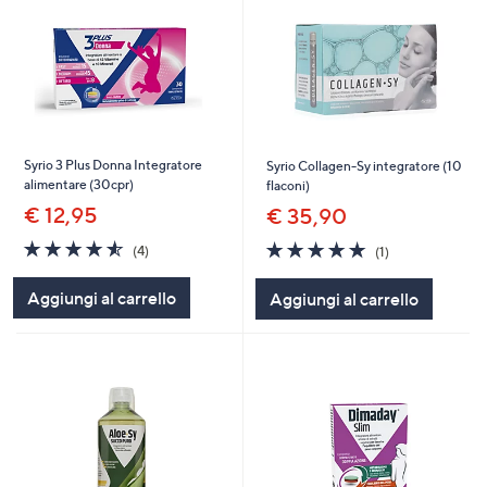
Syrio 3 Plus Donna Integratore
Syrio Collagen-Sy integratore (10
alimentare (30cpr)
flaconi)
€ 12,95
€ 35,90
4.5
4
5.0
1
(4)
(1)
of
Recensioni
of
Recensioni
5
5
Aggiungi al carrello
Aggiungi al carrello
Stars
Stars