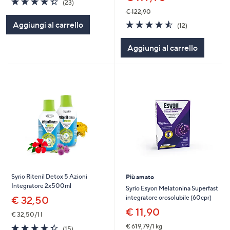
(23)
of
Recensioni
€ 122,90
5
4.5
12
Aggiungi al carrello
(12)
Stars
of
Recensioni
5
Aggiungi al carrello
Stars
Syrio Ritenil Detox 5 Azioni
Più amato
Integratore 2x500ml
Syrio Esyon Melatonina Superfast
integratore orosolubile (60cpr)
€ 32,50
€ 11,90
€ 32,50/1 l
4.3
15
€ 619,79/1 kg
(15)