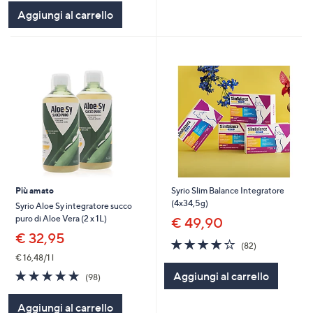
Stars
Aggiungi al carrello
Più amato
Syrio Slim Balance Integratore
(4x34,5g)
Syrio Aloe Sy integratore succo
puro di Aloe Vera (2 x 1L)
€ 49,90
€ 32,95
3.7
82
(82)
of
Recensioni
€ 16,48/1 l
5
4.8
98
Aggiungi al carrello
(98)
Stars
of
Recensioni
5
Aggiungi al carrello
Stars