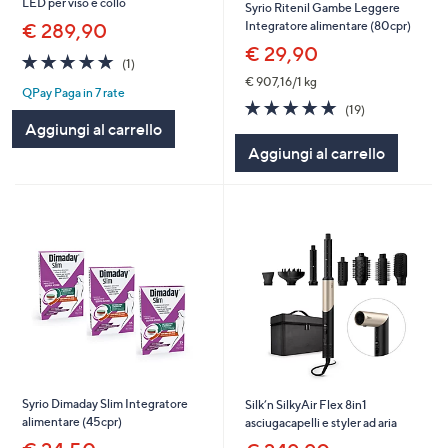
LED per viso e collo
Syrio Ritenil Gambe Leggere
Integratore alimentare (80cpr)
€ 289,90
€ 29,90
5.0
1
(1)
of
Recensioni
€ 907,16/1 kg
QPay Paga in 7 rate
5
4.7
19
(19)
Stars
of
Recensioni
Aggiungi al carrello
5
Aggiungi al carrello
Stars
Syrio Dimaday Slim Integratore
Silk’n SilkyAir Flex 8in1
alimentare (45cpr)
asciugacapelli e styler ad aria