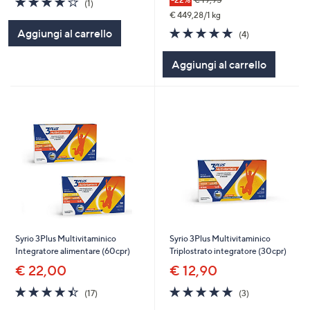
(1)
of
Recensioni
€ 449,28/1 kg
5
4.8
4
Aggiungi al carrello
(4)
Stars
of
Recensioni
5
Aggiungi al carrello
Stars
Syrio 3Plus Multivitaminico
Syrio 3Plus Multivitaminico
Integratore alimentare (60cpr)
Triplostrato integratore (30cpr)
€ 22,00
€ 12,90
4.4
17
5.0
3
(17)
(3)
of
Recensioni
of
Recensioni