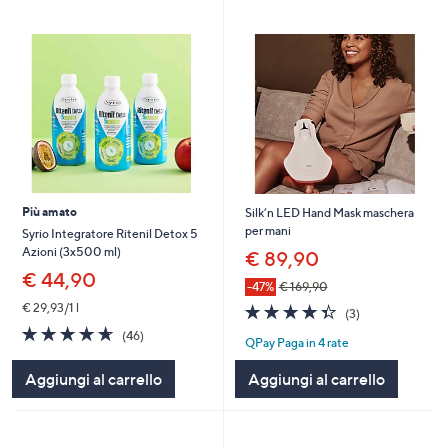
Più amato
Silk’n LED Hand Mask maschera
per mani
Syrio Integratore Ritenil Detox 5
Azioni (3x500 ml)
€ 89,90
€ 44,90
-47%
€ 169,90
4.3
3
€ 29,93/1 l
(3)
of
Recensioni
4.6
46
(46)
QPay Paga in 4 rate
5
of
Recensioni
Stars
5
Aggiungi al carrello
Aggiungi al carrello
Stars