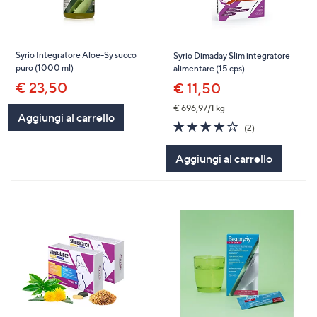
Syrio Integratore Aloe-Sy succo
Syrio Dimaday Slim integratore
puro (1000 ml)
alimentare (15 cps)
€ 23,50
€ 11,50
€ 696,97/1 kg
Aggiungi al carrello
4.0
2
(2)
of
Recensioni
5
Aggiungi al carrello
Stars