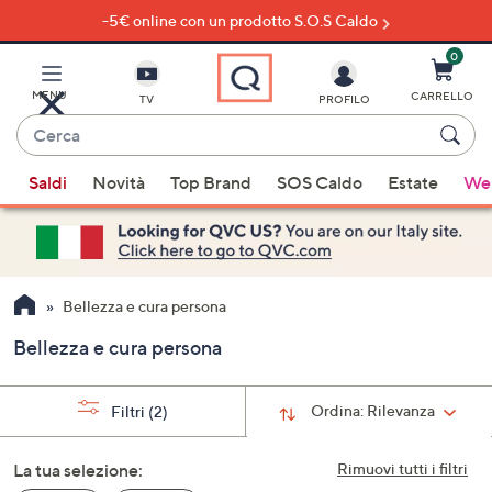
-5€ online con un prodotto S.O.S Caldo
Vai
al
contenuto
0
principale
MENU
CARRELLO
TV
PROFILO
Cerca
Quando
Saldi
Novità
Top Brand
SOS Caldo
Estate
Wel
sono
disponibili
suggerimenti,
usa
i
Bellezza e cura persona
tasti
Bellezza e cura persona
freccia
su
e
Ordina:
Rilevanza
Filtri
(2)
giù
oppure
La tua selezione:
Rimuovi tutti i filtri
scorri