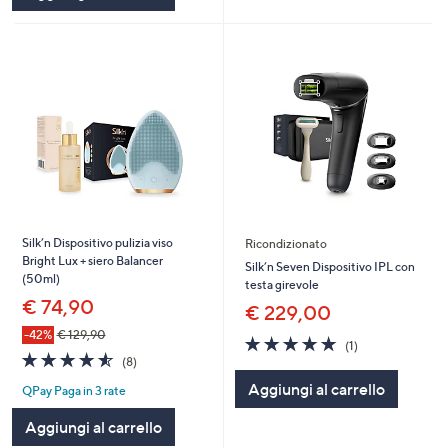
Silk’n Dispositivo pulizia viso
Ricondizionato
Bright Lux + siero Balancer
Silk’n Seven Dispositivo IPL con
(50ml)
testa girevole
€ 74,90
€ 229,00
-42%
€ 129,90
5.0
1
(1)
4.5
8
of
Recensioni
(8)
of
Recensioni
5
Aggiungi al carrello
QPay Paga in 3 rate
5
Stars
Stars
Aggiungi al carrello