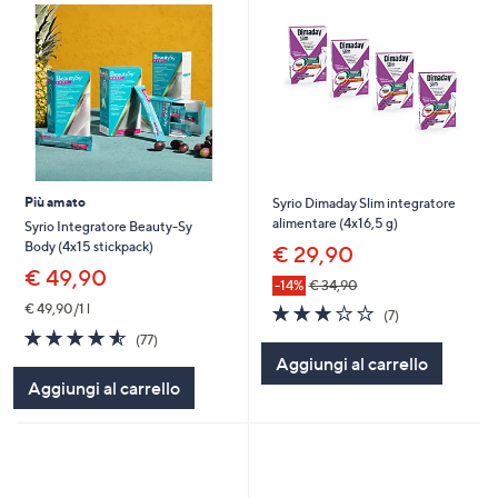
Più amato
Syrio Dimaday Slim integratore
alimentare (4x16,5 g)
Syrio Integratore Beauty-Sy
Body (4x15 stickpack)
€ 29,90
€ 49,90
-14%
€ 34,90
3.0
7
€ 49,90/1 l
(7)
of
Recensioni
4.5
77
(77)
5
of
Recensioni
Aggiungi al carrello
Stars
5
Aggiungi al carrello
Stars