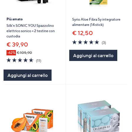
Più amato
Syrio Aloe Fibra Sy integratore
alimentare (14 stick)
Silk’n SONIC YOU Spazzolino
elettrico sonico + 2 testine con
€ 12,50
custodia
5.0
3
(3)
€ 39,90
of
Recensioni
5
-62%
€ 105,90
Aggiungi al carrello
Stars
4.5
11
(11)
of
Recensioni
5
Aggiungi al carrello
Stars