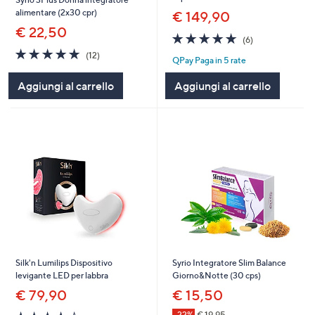
alimentare (2x30 cpr)
€ 149,90
€ 22,50
4.7
6
(6)
of
Recensioni
4.7
12
(12)
QPay Paga in 5 rate
5
of
Recensioni
Stars
5
Aggiungi al carrello
Aggiungi al carrello
Stars
Silk'n Lumilips Dispositivo
Syrio Integratore Slim Balance
levigante LED per labbra
Giorno&Notte (30 cps)
€ 79,90
€ 15,50
4.0
1
-22%
€ 19,95