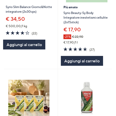
Syrio Slim Balance Giorno&Notte
Più amato
integratore (2x30cps)
Syrio Beauty-Sy Body
Integratore inestetismi cellulite
€ 34,50
(2x15stick)
€ 500,00/1 kg
€ 17,90
4.0
22
(22)
of
Recensioni
-21%
€ 22,90
5
€ 17,90/1 l
Aggiungi al carrello
Stars
4.6
27
(27)
of
Recensioni
5
Aggiungi al carrello
Stars