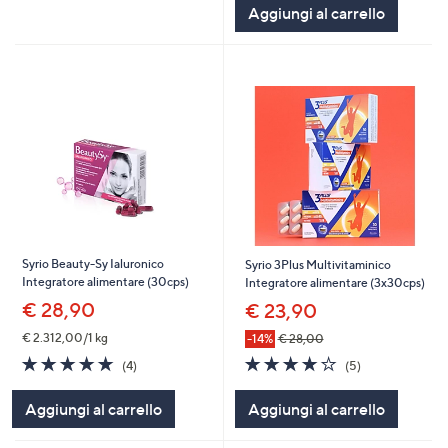
Aggiungi al carrello
Stars
Syrio Beauty-Sy Ialuronico
Syrio 3Plus Multivitaminico
Integratore alimentare (30cps)
Integratore alimentare (3x30cps)
€ 28,90
€ 23,90
€ 2.312,00/1 kg
-14%
€ 28,00
4.0
5
5.0
4
(5)
(4)
of
Recensioni
of
Recensioni
5
5
Aggiungi al carrello
Aggiungi al carrello
Stars
Stars