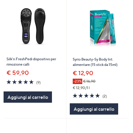
Silk’n FreshPedi dispositivo per
Syrio Beauty-Sy Body Int.
rimozione calli
alimentare (15 stick da 15ml)
€ 59,90
€ 12,90
4.7
9
-23%
€ 16,90
(9)
of
Recensioni
€ 12,90/1 l
5
5.0
2
(2)
Aggiungi al carrello
Stars
of
Recensioni
5
Aggiungi al carrello
Stars