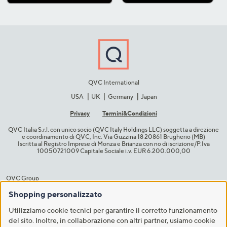
QVC International
USA
UK
Germany
Japan
Privacy
Termini&C​ondizioni
QVC Italia S.r.l. con unico socio (QVC Italy Holdings LLC) soggetta a direzione
e coordinamento di QVC, Inc. Via Guzzina 18 20861 Brugherio (MB)​
Iscritta al Registro Imprese di Monza e Brianza con no di iscrizione/P.Iva
10050721009 Capitale Sociale i.v. EUR 6.200.000,00​
QVC Group
HSN
Ballard Designs
Frontgate
Garnet Hill
grandin road
Shopping personalizzato
Improvements
Utilizziamo cookie tecnici per garantire il corretto funzionamento
del sito. Inoltre, in collaborazione con altri partner, usiamo cookie