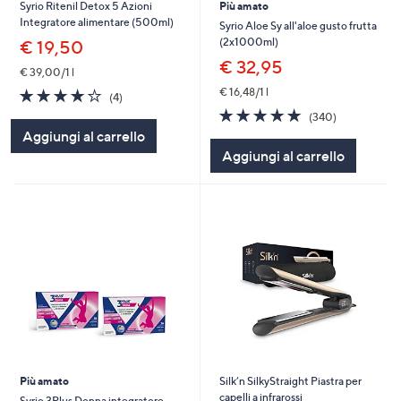
Syrio Ritenil Detox 5 Azioni
Più amato
Integratore alimentare (500ml)
Syrio Aloe Sy all'aloe gusto frutta
(2x1000ml)
€ 19,50
€ 32,95
€ 39,00/1 l
4.0
4
€ 16,48/1 l
(4)
of
Recensioni
4.8
340
(340)
5
of
Recensioni
Aggiungi al carrello
Stars
5
Aggiungi al carrello
Stars
Più amato
Silk’n SilkyStraight Piastra per
capelli a infrarossi
Syrio 3Plus Donna integratore