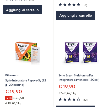
of
Recensioni
4.7
13
(13)
5
of
Recensioni
Aggiungi al carrello
Stars
5
Aggiungi al carrello
Stars
Più amato
Syrio Esyon Melatonina Fast
Integratore alimentare (120cpr)
Syrio Integratore Papaya-Sy (92
g - 20 bustine)
€ 19,90
€ 19,90
€ 578,49/1 kg
-21%
€ 25,50
4.3
62
(62)
of
Recensioni
€ 19,90/1 kg
5