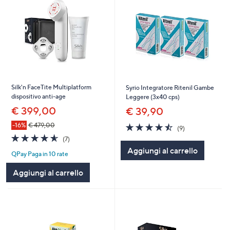
Silk'n FaceTite Multiplatform
Syrio Integratore Ritenil Gambe
dispositivo anti-age
Leggere (3x40 cps)
€ 399,00
€ 39,90
4.4
9
-16%
€ 479,00
(9)
of
Recensioni
4.6
7
(7)
5
of
Recensioni
Aggiungi al carrello
Stars
QPay Paga in 10 rate
5
Stars
Aggiungi al carrello