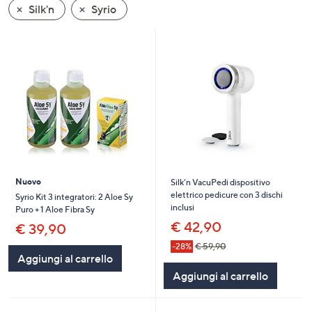
Silk'n
Syrio
a
sinistra
o
a
destra
sui
dispositivi
touch
per
consultarli.
Nuovo
Silk’n VacuPedi dispositivo
elettrico pedicure con 3 dischi
Syrio Kit 3 integratori: 2 Aloe Sy
inclusi
Puro + 1 Aloe Fibra Sy
€ 42,90
€ 39,90
-28%
€ 59,90
Aggiungi al carrello
Aggiungi al carrello