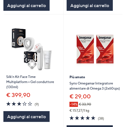
5
5
Aggiungi al carrello
Aggiungi al carrello
Stars
Stars
Silk'n Kit Face Time
Più amato
Multiplatform + Gel conduttore
Syrio Omegamar Integratore
(130ml)
alimentare di Omega 3 (2x60cps)
€ 399,90
€ 29,00
2.8
9
-14%
€ 33,90
(9)
of
Recensioni
€ 157,27/1 kg
5
Aggiungi al carrello
4.7
38
Stars
(38)
of
Recensioni
5