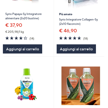
Syrio Papaya-Sy Integratore
Più amato
alimentare (2x20 bustine)
Syrio Integratore Collagen-Sy
(2x10 flaconcini)
€ 37,90
€ 46,90
€ 205,98/1 kg
4.6
18
4.3
14
(18)
(14)
of
Recensioni
of
Recensioni
5
5
Aggiungi al carrello
Aggiungi al carrello
Stars
Stars