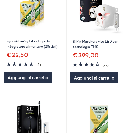
Syrio Aloe-Sy Fibra Liquida
Silk’n Maschera viso LED con
Integratore alimentare (28stick)
tecnologia EMS
€ 22,50
€ 399,00
4.8
5
4.3
27
(5)
(27)
of
Recensioni
of
Recensioni
5
5
Aggiungi al carrello
Aggiungi al carrello
Stars
Stars