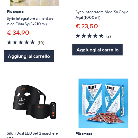
Più amato
Syrio Integratore Aloe-Sy Goji e
Açai (1000 ml)
Syrio Integratore alimentare
Aloe Fibra Sy (3x210 ml)
€ 23,50
€ 34,90
5.0
2
(2)
of
Recensioni
4.6
10
(10)
5
of
Recensioni
Aggiungi al carrello
Stars
5
Aggiungi al carrello
Stars
Silk’n Dual LED Set 2 maschere
Più amato