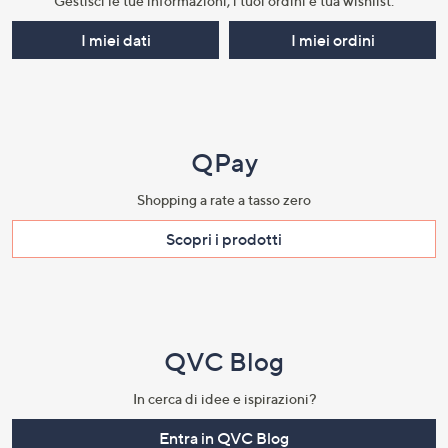
Gestisci le tue informazioni, i tuoi ordini e tua wishlist.​
I miei dati
I miei ordini
QPay
Shopping a rate a tasso zero​
Scopri i prodotti​
QVC Blog
In cerca di idee e ispirazioni?
Entra in QVC Blog