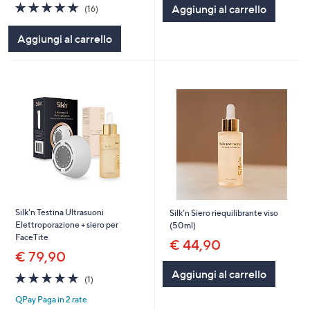
4.9
16
Aggiungi al carrello
(16)
Stars
of
Recensioni
5
Aggiungi al carrello
Stars
Silk'n Testina Ultrasuoni
Silk’n Siero riequilibrante viso
Elettroporazione + siero per
(50ml)
FaceTite
€ 44,90
€ 79,90
Aggiungi al carrello
5.0
1
(1)
of
Recensioni
QPay Paga in 2 rate
5