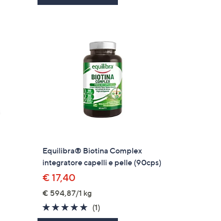
Equilibra® Biotina Complex
integratore capelli e pelle (90cps)
€ 17,40
€ 594,87/1 kg
i
5.0
1
(1)
of
Recensioni