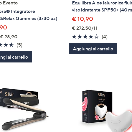
o Evento
Equilibra Aloe Ialuronica flu
viso idratante SPF50+ (40 m
bra® Integratore
&Relax Gummies (3x30 pz)
€ 10,90
,90
€ 272,50/1 l
4.0
4
€ 28,90
(4)
of
Recensioni
4.6
5
(5)
Aggiungi al carrello
5
of
Recensioni
gi al carrello
Stars
5
Stars