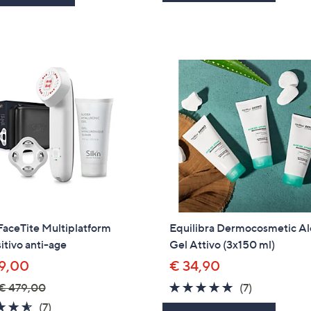
Stars
Stars
 FaceTite Multiplatform
Equilibra Dermocosmetic A
itivo anti-age
Gel Attivo (3x150 ml)
9,00
€ 34,90
4.7
7
€ 479,00
(7)
of
Recensioni
4.6
7
(7)