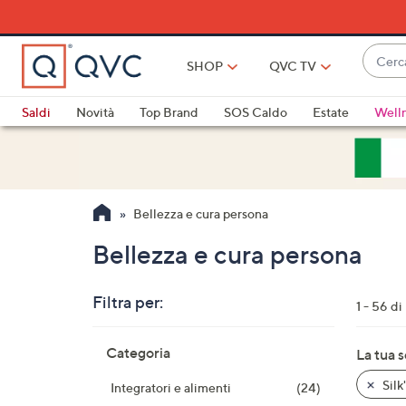
Vai
al
contenuto
Cerca
principale
SHOP
QVC TV
Quan
sono
Saldi
Novità
Top Brand
SOS Caldo
Estate
Well
disponi
Elettrodomestici
Promo
Outlet
sugger
usa
i
Bellezza e cura persona
tasti
freccia
Bellezza e cura persona
su
e
Filtra per:
giù
1 - 56 di
oppur
Salta
scorri
Categoria
La tua 
alla
a
lista
Silk
Integratori e alimenti
(24)
sinistr
dei