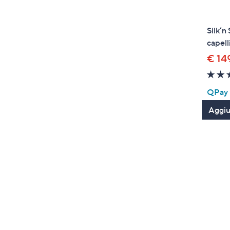
Silk’n
capelli
€ 14
QPay P
Aggiun