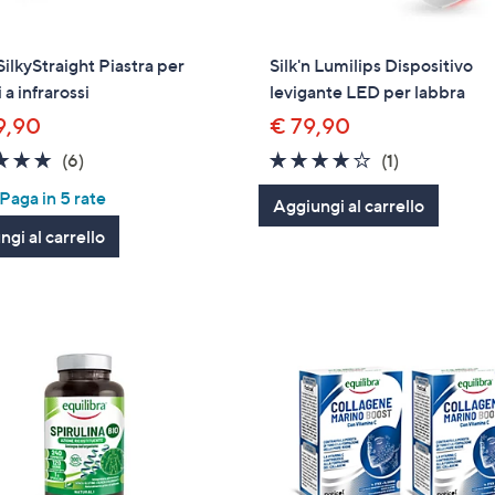
 SilkyStraight Piastra per
Silk'n Lumilips Dispositivo
 a infrarossi
levigante LED per labbra
9,90
€ 79,90
4.7
6
4.0
1
(6)
(1)
of
Recensioni
of
Recensioni
aga in 5 rate
Aggiungi al carrello
5
5
gi al carrello
Stars
Stars