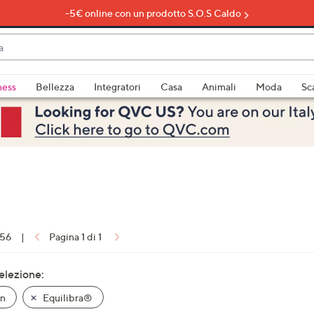
-5€ online con un prodotto S.O.S Caldo
do
ness
Bellezza
Integratori
Casa
Animali
Moda
Sc
bili
imenti,
 56
|
Pagina 1 di 1
e
selezione:
'n
Equilibra®
a