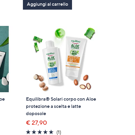
Aggiungi al carrello
5
Stars
loe
Equilibra® Solari corpo con Aloe
protezione a scelta e latte
doposole
€ 27,90
5.0
1
(1)