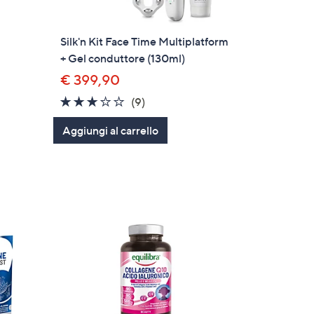
Silk'n Kit Face Time Multiplatform
+ Gel conduttore (130ml)
€ 399,90
2.8
9
(9)
of
Recensioni
Aggiungi al carrello
5
Stars