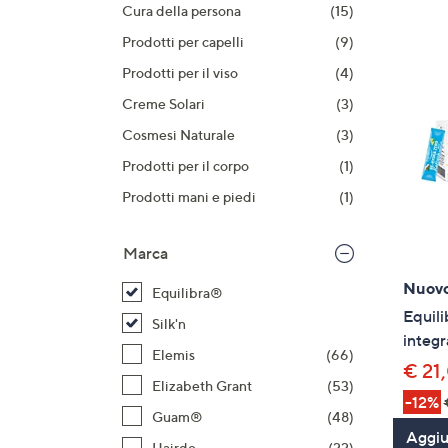
prodotti
o
Cura della persona
(15)
a
Prodotti per capelli
(9)
destra
Prodotti per il viso
(4)
sui
Creme Solari
(3)
disposi
touch
Cosmesi Naturale
(3)
per
Prodotti per il corpo
(1)
consult
Prodotti mani e piedi
(1)
Marca
Nuov
Equilibra®
Equil
Silk'n
integr
Elemis
(66)
€ 21
Elizabeth Grant
(53)
-12%
Guam®
(48)
Aggiun
Hairdo
(22)