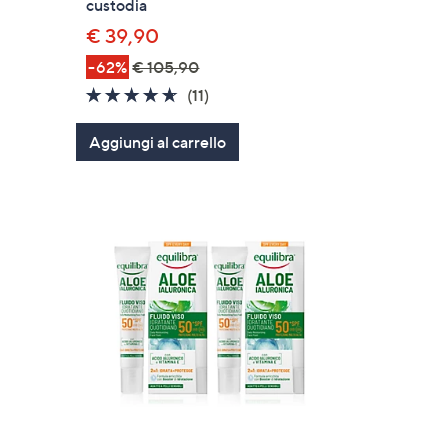
custodia
€ 39,90
i
-62%
€ 105,90
4.5
11
(11)
of
Recensioni
Aggiungi al carrello
5
Stars