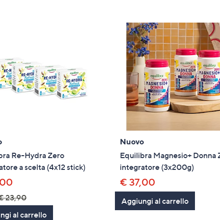
tivi
arli.
o
Nuovo
ibra Re-Hydra Zero
Equilibra Magnesio+ Donna
atore a scelta (4x12 stick)
integratore (3x200g)
,00
€ 37,00
€ 23,90
Aggiungi al carrello
gi al carrello