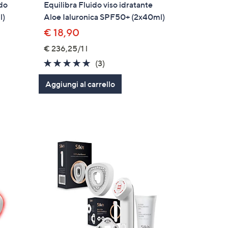
ido
Equilibra Fluido viso idratante
l)
Aloe Ialuronica SPF50+ (2x40ml)
€ 18,90
€ 236,25/1 l
4.7
3
(3)
of
Recensioni
Aggiungi al carrello
5
Stars