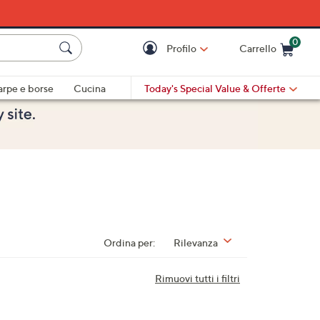
0
Profilo
Carrello
Cart is Empty
Cart
arpe e borse
Cucina
Today's Special Value
& Offerte
Ordina per:
Rilevanza
Rimuovi tutti i filtri