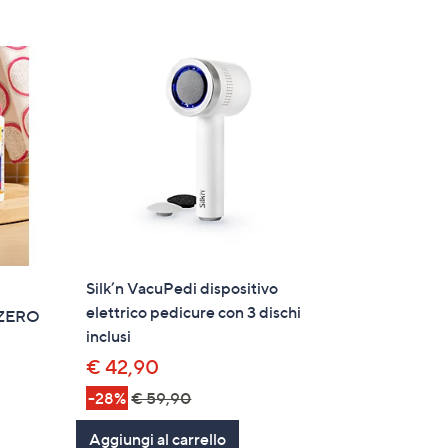
Silk’n VacuPedi dispositivo
elettrico pedicure con 3 dischi
 ZERO
inclusi
€ 42,90
-28%
€ 59,90
Aggiungi al carrello