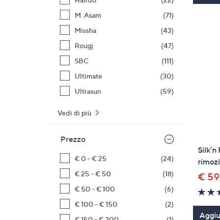
M. Asam
(71)
Missha
(43)
Rougj
(47)
SBC
(111)
Ultimate
(30)
Ultrasun
(59)
Vedi di più
Prezzo
Silk’n
€ 0 - € 25
(24)
rimozi
€ 25 - € 50
(18)
€ 59
€ 50 - € 100
(6)
€ 100 - € 150
(2)
Aggiun
€ 150 - € 200
(1)