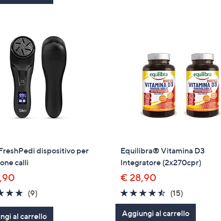
 FreshPedi dispositivo per
Equilibra® Vitamina D3
one calli
Integratore (2x270cpr)
,90
€ 28,90
4.7
9
4.4
15
(9)
(15)
of
Recensioni
of
Recension
Aggiungi al carrello
gi al carrello
5
5