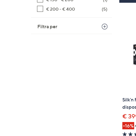
€ 200 - € 400
(5)
Filtra per
Silk'n
dispos
€ 39
-16%