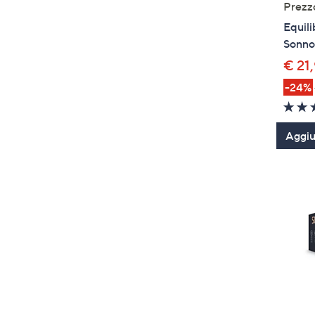
Prezz
Equili
Sonno
€ 21
-24%
Aggiun