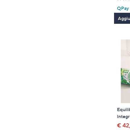
QPay P
Aggiun
Equili
Integr
€ 42