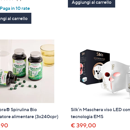
Aggiungi al carrello
5
of
Recensioni
aga in 10 rate
Stars
5
gi al carrello
Stars
bra® Spirulina Bio
Silk’n Maschera viso LED co
atore alimentare (3x240cpr)
tecnologia EMS
,90
€ 399,00