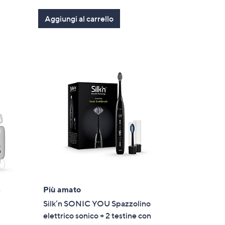
of
Recensioni
Aggiungi al carrello
5
Stars
n
Più amato
Silk’n SONIC YOU Spazzolino
elettrico sonico + 2 testine con