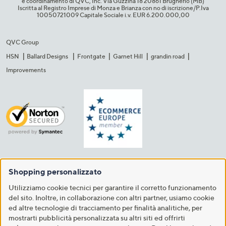
e coordinamento di QVC, Inc. Via Guzzina 18 20861 Brugherio (MB)​
Iscritta al Registro Imprese di Monza e Brianza con no di iscrizione/P.Iva
10050721009 Capitale Sociale i.v. EUR 6.200.000,00​
QVC Group
HSN
Ballard Designs
Frontgate
Garnet Hill
grandin road
Improvements
Shopping personalizzato
Utilizziamo cookie tecnici per garantire il corretto funzionamento
del sito. Inoltre, in collaborazione con altri partner, usiamo cookie
ed altre tecnologie di tracciamento per finalità analitiche, per
mostrarti pubblicità personalizzata su altri siti ed offrirti