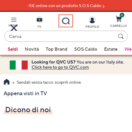
-5€ online con un prodotto S.O.S Caldo
Vai
al
contenuto
0
principale
MENU
CARRELLO
TV
PROFILO
Cerca
Quando
Saldi
Novità
Top Brand
SOS Caldo
Estate
Wel
sono
disponibili
suggerimenti,
usa
i
Sandali senza tacco: scoprili online
tasti
Appena visti in TV
freccia
su
Dicono di noi
e
giù
oppure
scorri