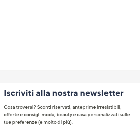
a
sinistra
o
a
destra
sui
dispositivi
touch
per
Fondo
consultarli.
pagina:
Iscriviti alla nostra newsletter
menu
e
Cosa troverai? Sconti riservati, anteprime irresistibili,
informazioni
offerte e consigli moda, beauty e casa personalizzati sulle
tue preferenze (e molto di più).