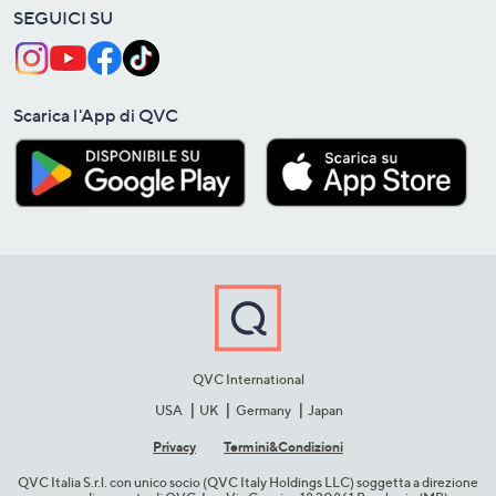
SEGUICI SU
Scarica l'App di QVC
QVC International
USA
UK
Germany
Japan
Privacy
Termini&C​ondizioni
QVC Italia S.r.l. con unico socio (QVC Italy Holdings LLC) soggetta a direzione