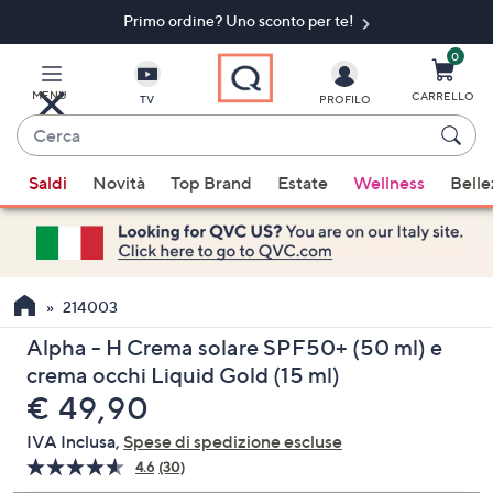
Primo ordine? Uno sconto per te!​
Vai
al
contenuto
0
principale
MENU
CARRELLO
TV
PROFILO
Cerca
Quando
Saldi
Novità
Top Brand
Estate
Wellness
Belle
sono
disponibili
suggerimenti,
usa
i
214003
tasti
Alpha - H Crema solare SPF50+ (50 ml) e
freccia
crema occhi Liquid Gold (15 ml)
su
eliminato
€ 49,90
e
giù
IVA Inclusa,
Spese di spedizione escluse
oppure
4.6
(30)
Leggi
scorri