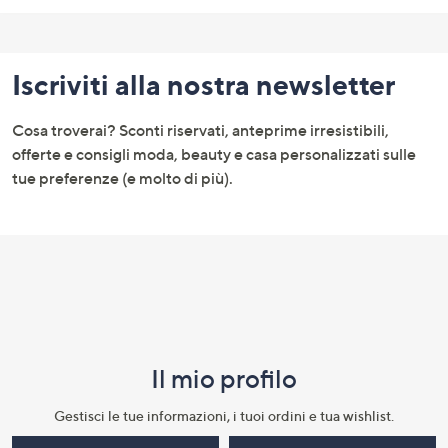
Fondo
pagina:
Iscriviti alla nostra newsletter
menu
e
Cosa troverai? Sconti riservati, anteprime irresistibili,
informazioni
offerte e consigli moda, beauty e casa personalizzati sulle
tue preferenze (e molto di più).
Il mio profilo​
Gestisci le tue informazioni, i tuoi ordini e tua wishlist.​