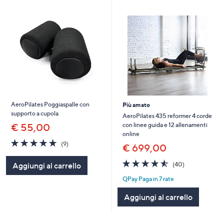
AeroPilates Poggiaspalle con
Più amato
supporto a cupola
AeroPilates 435 reformer 4 corde
con linee guida e 12 allenamenti
€ 55,00
online
4.9
9
(9)
€ 699,00
of
Recensioni
5
4.5
40
(40)
Aggiungi al carrello
Stars
of
Recensioni
QPay Paga in 7 rate
5
Stars
Aggiungi al carrello