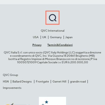
QVC International
USA
UK
Germany
Japan
Privacy
Termini&C​ondizioni
QVC Italia S.r.l. con unico socio (QVC Italy Holdings LLC) soggetta a direzione
e coordinamento di QVC, Inc. Via Guzzina 18 20861 Brugherio (MB)​
Iscritta al Registro Imprese di Monza e Brianza con no di iscrizione/P.Iva
10050721009 Capitale Sociale i.v. EUR 6.200.000,00​
QVC Group
HSN
Ballard Designs
Frontgate
Garnet Hill
grandin road
Improvements