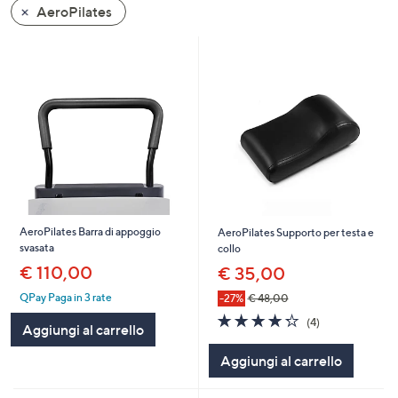
AeroPilates
a
sinistra
o
a
destra
sui
dispositivi
touch
per
consultarli.
AeroPilates Barra di appoggio
AeroPilates Supporto per testa e
svasata
collo
€ 110,00
€ 35,00
QPay Paga in 3 rate
-27%
€ 48,00
4.2
4
(4)
Aggiungi al carrello
of
Recensioni
5
Aggiungi al carrello
Stars