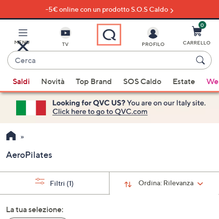
-5€ online con un prodotto S.O.S Caldo
Vai
al
contenuto
0
principale
MENU
CARRELLO
TV
PROFILO
Cerca
Quando
Saldi
Novità
Top Brand
SOS Caldo
Estate
Wel
sono
disponibili
suggerimenti,
usa
i
tasti
AeroPilates
freccia
su
e
Ordina:
Rilevanza
Filtri
(1)
giù
oppure
La tua selezione:
scorri