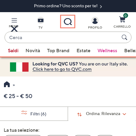
Primo ordine? Uno sconto per te!​
Vai
al
contenuto
0
principale
MENU
CARRELLO
TV
PROFILO
Cerca
Quando
Saldi
Novità
Top Brand
Estate
Wellness
Belle
sono
disponibili
suggerimenti,
usa
i
tasti
€ 25 - € 50
freccia
su
e
Ordina:
Rilevanza
Filtri
(6)
giù
oppure
La tua selezione:
scorri