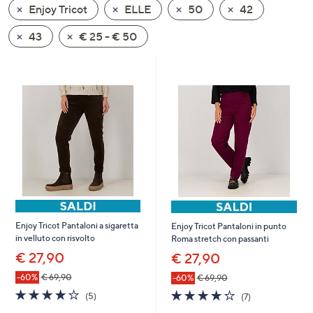
Enjoy Tricot
ELLE
50
42
a
sinistra
43
€ 25 - € 50
o
a
destra
sui
dispositivi
touch
per
consultarli.
Enjoy Tricot Pantaloni a sigaretta
Enjoy Tricot Pantaloni in punto
in velluto con risvolto
Roma stretch con passanti
€ 27,90
€ 27,90
-60%
€ 69,90
-60%
€ 69,90
4.2
5
4.0
7
(5)
(7)
of
Recensioni
of
Recensioni