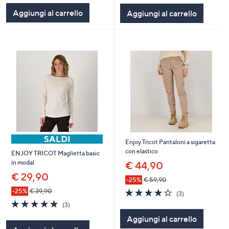
5
5
Aggiungi al carrello
Aggiungi al carrello
Stars
Stars
Enjoy Tricot Pantaloni a sigaretta
con elastico
ENJOY TRICOT Maglietta basic
in modal
€ 44,90
€ 29,90
-25%
€ 59,90
4.0
3
-25%
€ 39,90
(3)
of
Recensioni
5.0
3
(3)
5
of
Recensioni
Aggiungi al carrello
Stars
5