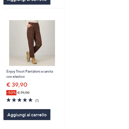
Enjoy Tricot Pantaloni a carota
con elastico
€ 39,90
-50%
€ 79,90
5.0
1
(1)
of
Recensioni
5
Aggiungi al carrello
Stars