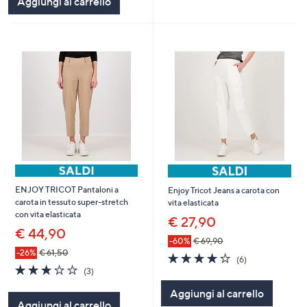
Aggiungi al carrello
Stars
ENJOY TRICOT Pantaloni a
Enjoy Tricot Jeans a carota con
carota in tessuto super-stretch
vita elasticata
con vita elasticata
€ 27,90
€ 44,90
-60%
€ 69,90
-26%
€ 61,50
3.8
6
(6)
2.7
3
of
Recensioni
(3)
of
Recensioni
5
Aggiungi al carrello
5
Stars
Aggiungi al carrello
Stars