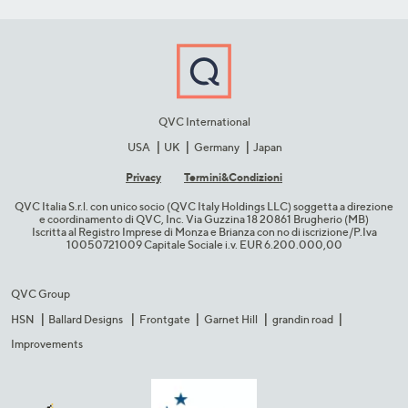
QVC International
USA
UK
Germany
Japan
Privacy
Termini&C​ondizioni
QVC Italia S.r.l. con unico socio (QVC Italy Holdings LLC) soggetta a direzione
e coordinamento di QVC, Inc. Via Guzzina 18 20861 Brugherio (MB)​
Iscritta al Registro Imprese di Monza e Brianza con no di iscrizione/P.Iva
10050721009 Capitale Sociale i.v. EUR 6.200.000,00​
QVC Group
HSN
Ballard Designs
Frontgate
Garnet Hill
grandin road
Improvements