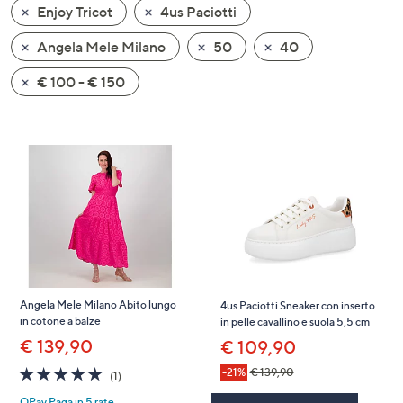
Enjoy Tricot
4us Paciotti
a
sinistra
Angela Mele Milano
50
40
o
a
€ 100 - € 150
destra
sui
dispositivi
touch
per
consultarli.
Angela Mele Milano Abito lungo
4us Paciotti Sneaker con inserto
in cotone a balze
in pelle cavallino e suola 5,5 cm
€ 139,90
€ 109,90
5.0
1
-21%
€ 139,90
(1)
of
Recensioni
QPay Paga in 5 rate
5