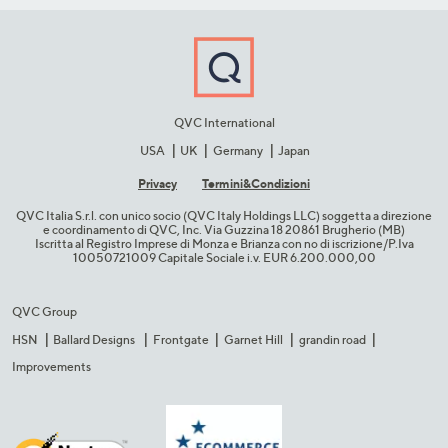
QVC International
USA
UK
Germany
Japan
Privacy
Termini&C​ondizioni
QVC Italia S.r.l. con unico socio (QVC Italy Holdings LLC) soggetta a direzione
e coordinamento di QVC, Inc. Via Guzzina 18 20861 Brugherio (MB)​
Iscritta al Registro Imprese di Monza e Brianza con no di iscrizione/P.Iva
10050721009 Capitale Sociale i.v. EUR 6.200.000,00​
QVC Group
HSN
Ballard Designs
Frontgate
Garnet Hill
grandin road
Improvements