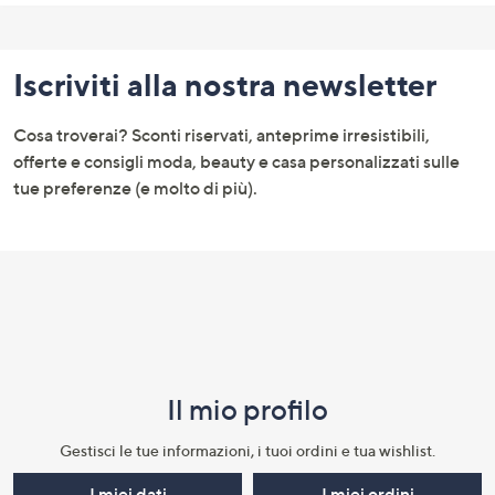
Fondo
pagina:
Iscriviti alla nostra newsletter
menu
e
Cosa troverai? Sconti riservati, anteprime irresistibili,
informazioni
offerte e consigli moda, beauty e casa personalizzati sulle
tue preferenze (e molto di più).
Il mio profilo​
Gestisci le tue informazioni, i tuoi ordini e tua wishlist.​
I miei dati
I miei ordini