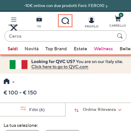
-10€ online con due prodotti Ferò: FERO10
Vai
al
contenuto
0
principale
MENU
CARRELLO
TV
PROFILO
Cerca
Quando
Saldi
Novità
Top Brand
Estate
Wellness
Belle
sono
disponibili
suggerimenti,
usa
i
tasti
€ 100 - € 150
freccia
su
e
Ordina:
Rilevanza
Filtri
(6)
giù
oppure
La tua selezione:
scorri