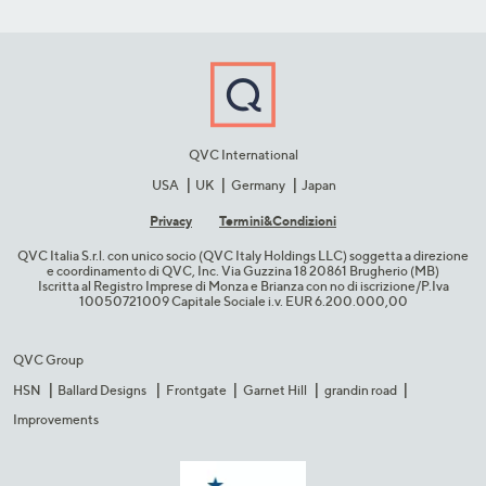
QVC International
USA
UK
Germany
Japan
Privacy
Termini&C​ondizioni
QVC Italia S.r.l. con unico socio (QVC Italy Holdings LLC) soggetta a direzione
e coordinamento di QVC, Inc. Via Guzzina 18 20861 Brugherio (MB)​
Iscritta al Registro Imprese di Monza e Brianza con no di iscrizione/P.Iva
10050721009 Capitale Sociale i.v. EUR 6.200.000,00​
QVC Group
HSN
Ballard Designs
Frontgate
Garnet Hill
grandin road
Improvements