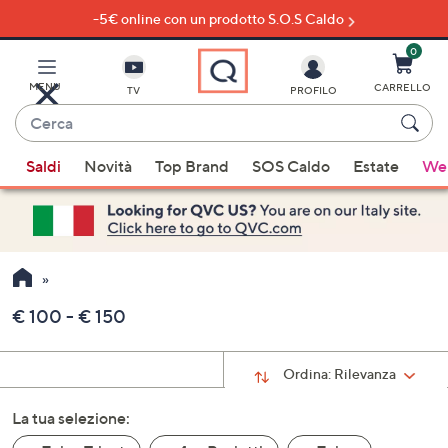
-5€ online con un prodotto S.O.S Caldo
Vai
al
contenuto
0
principale
MENU
CARRELLO
TV
PROFILO
Cerca
Quando
Saldi
Novità
Top Brand
SOS Caldo
Estate
Wel
sono
disponibili
suggerimenti,
usa
i
tasti
€ 100 - € 150
freccia
su
e
Ordina:
Rilevanza
giù
La tua selezione:
oppure
scorri