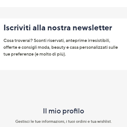
Fondo
pagina:
Iscriviti alla nostra newsletter
menu
e
Cosa troverai? Sconti riservati, anteprime irresistibili,
informazioni
offerte e consigli moda, beauty e casa personalizzati sulle
tue preferenze (e molto di più).
Il mio profilo​
Gestisci le tue informazioni, i tuoi ordini e tua wishlist.​