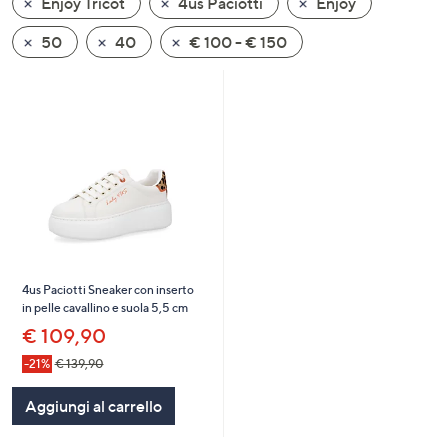
Enjoy Tricot
4us Paciotti
Enjoy
a
sinistra
50
40
€ 100 - € 150
o
a
destra
sui
dispositivi
touch
per
consultarli.
4us Paciotti Sneaker con inserto
in pelle cavallino e suola 5,5 cm
€ 109,90
-21%
€ 139,90
Aggiungi al carrello